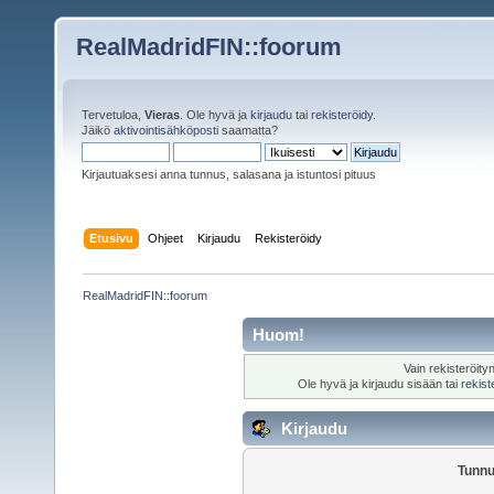
RealMadridFIN::foorum
Tervetuloa,
Vieras
. Ole hyvä ja
kirjaudu
tai
rekisteröidy
.
Jäikö
aktivointisähköposti
saamatta?
Kirjautuaksesi anna tunnus, salasana ja istuntosi pituus
Etusivu
Ohjeet
Kirjaudu
Rekisteröidy
RealMadridFIN::foorum
Huom!
Vain rekisteröity
Ole hyvä ja kirjaudu sisään tai
rekist
Kirjaudu
Tunnu