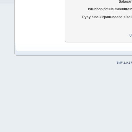
Salasan
Istunnon pituus minuuttei
Pysy aina kirjautuneena sisäl
U
SMF 2.0.1