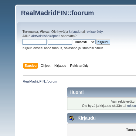
RealMadridFIN::foorum
Tervetuloa,
Vieras
. Ole hyvä ja
kirjaudu
tai
rekisteröidy
.
Jäikö
aktivointisähköposti
saamatta?
Kirjautuaksesi anna tunnus, salasana ja istuntosi pituus
Etusivu
Ohjeet
Kirjaudu
Rekisteröidy
RealMadridFIN::foorum
Huom!
Vain rekisteröity
Ole hyvä ja kirjaudu sisään tai
rekist
Kirjaudu
Tunnu