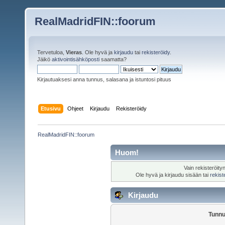
RealMadridFIN::foorum
Tervetuloa,
Vieras
. Ole hyvä ja
kirjaudu
tai
rekisteröidy
.
Jäikö
aktivointisähköposti
saamatta?
Kirjautuaksesi anna tunnus, salasana ja istuntosi pituus
Etusivu
Ohjeet
Kirjaudu
Rekisteröidy
RealMadridFIN::foorum
Huom!
Vain rekisteröity
Ole hyvä ja kirjaudu sisään tai
rekist
Kirjaudu
Tunnu