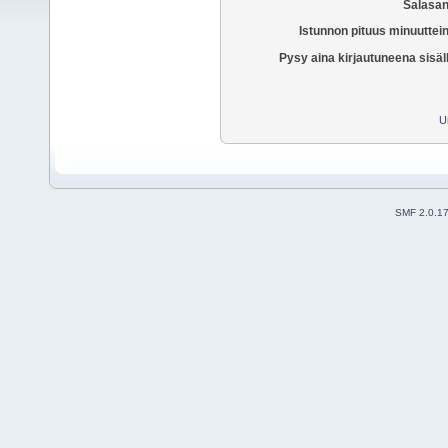
Salasan
Istunnon pituus minuuttei
Pysy aina kirjautuneena sisäl
U
SMF 2.0.1