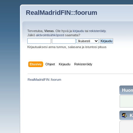
RealMadridFIN::foorum
Tervetuloa,
Vieras
. Ole hyvä ja
kirjaudu
tai
rekisteröidy
.
Jäikö
aktivointisähköposti
saamatta?
Kirjautuaksesi anna tunnus, salasana ja istuntosi pituus
Etusivu
Ohjeet
Kirjaudu
Rekisteröidy
RealMadridFIN::foorum
Huo
K