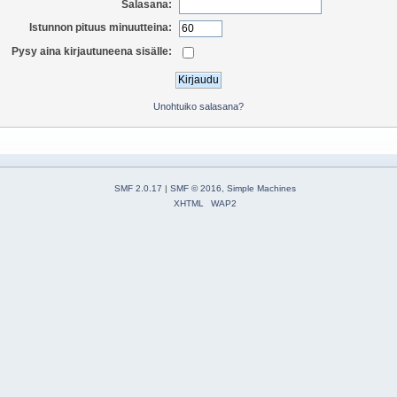
Salasana:
Istunnon pituus minuutteina:
Pysy aina kirjautuneena sisälle:
Unohtuiko salasana?
SMF 2.0.17
|
SMF © 2016
,
Simple Machines
XHTML
WAP2