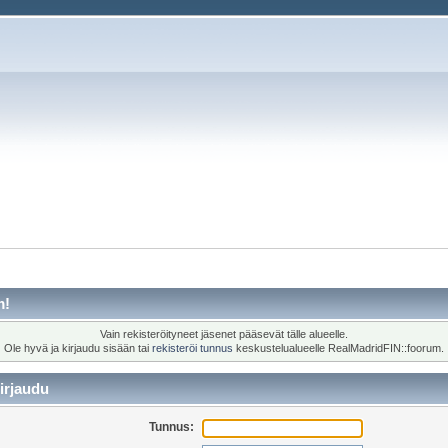
m!
Vain rekisteröityneet jäsenet pääsevät tälle alueelle.
Ole hyvä ja kirjaudu sisään tai
rekisteröi tunnus
keskustelualueelle RealMadridFIN::foorum.
irjaudu
Tunnus: