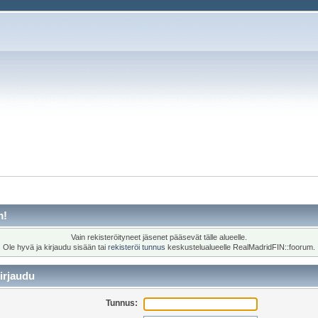
m!
Vain rekisteröityneet jäsenet pääsevät tälle alueelle.
Ole hyvä ja kirjaudu sisään tai
rekisteröi tunnus
keskustelualueelle RealMadridFIN::foorum.
irjaudu
Tunnus: