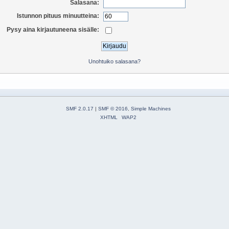
Salasana:
Istunnon pituus minuutteina:
Pysy aina kirjautuneena sisälle:
Unohtuiko salasana?
SMF 2.0.17
|
SMF © 2016
,
Simple Machines
XHTML
WAP2