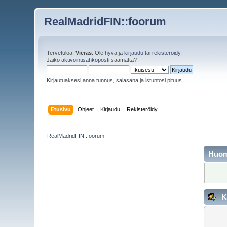
RealMadridFIN::foorum
Tervetuloa,
Vieras
. Ole hyvä ja
kirjaudu
tai
rekisteröidy
.
Jäikö
aktivointisähköposti
saamatta?
Kirjautuaksesi anna tunnus, salasana ja istuntosi pituus
Etusivu
Ohjeet
Kirjaudu
Rekisteröidy
RealMadridFIN::foorum
Huo
K