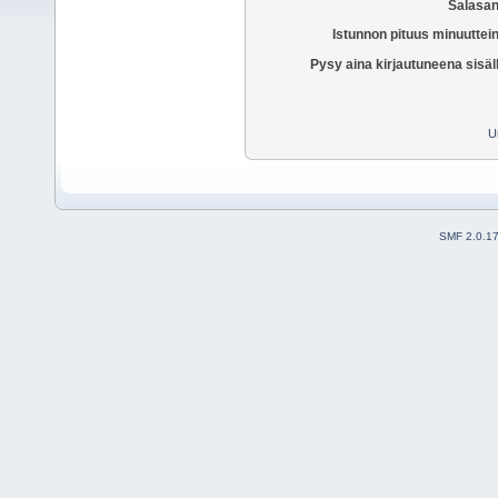
Salasan
Istunnon pituus minuuttei
Pysy aina kirjautuneena sisäl
U
SMF 2.0.1