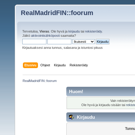
RealMadridFIN::foorum
Tervetuloa,
Vieras
. Ole hyvä ja
kirjaudu
tai
rekisteröidy
.
Jäikö
aktivointisähköposti
saamatta?
Kirjautuaksesi anna tunnus, salasana ja istuntosi pituus
Etusivu
Ohjeet
Kirjaudu
Rekisteröidy
RealMadridFIN::foorum
Huom!
Vain rekisteröity
Ole hyvä ja kirjaudu sisään tai
rekist
Kirjaudu
Tunnu