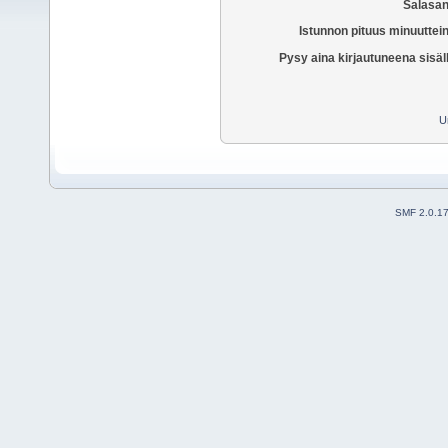
Salasan
Istunnon pituus minuuttei
Pysy aina kirjautuneena sisäl
U
SMF 2.0.1