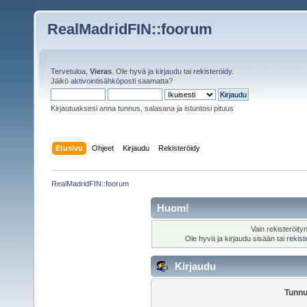
RealMadridFIN::foorum
Tervetuloa,
Vieras
. Ole hyvä ja
kirjaudu
tai
rekisteröidy
.
Jäikö
aktivointisähköposti
saamatta?
Kirjautuaksesi anna tunnus, salasana ja istuntosi pituus
Etusivu
Ohjeet
Kirjaudu
Rekisteröidy
RealMadridFIN::foorum
Huom!
Vain rekisteröity
Ole hyvä ja kirjaudu sisään tai
rekist
Kirjaudu
Tunnu