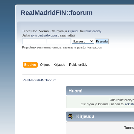
RealMadridFIN::foorum
Tervetuloa,
Vieras
. Ole hyvä ja
kirjaudu
tai
rekisteröidy
.
Jäikö
aktivointisähköposti
saamatta?
Kirjautuaksesi anna tunnus, salasana ja istuntosi pituus
Etusivu
Ohjeet
Kirjaudu
Rekisteröidy
RealMadridFIN::foorum
Huom!
Vain rekisteröity
Ole hyvä ja kirjaudu sisään tai
rekist
Kirjaudu
Tunnu