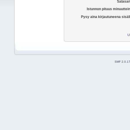
Salasan
Istunnon pituus minuuttei
Pysy aina kirjautuneena sisäl
U
SMF 2.0.1