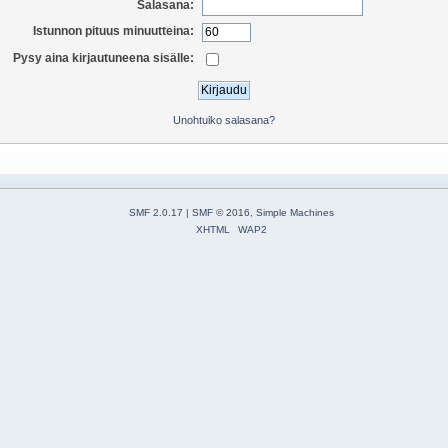
Salasana:
Istunnon pituus minuutteina:
Pysy aina kirjautuneena sisälle:
Unohtuiko salasana?
SMF 2.0.17
|
SMF © 2016
,
Simple Machines
XHTML
WAP2