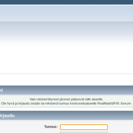
m!
Vain rekisteröityneet jäsenet pääsevät tälle alueelle.
Ole hyvä ja kirjaudu sisään tai
rekisteröi tunnus
keskustelualueelle RealMadridFIN::foorum.
irjaudu
Tunnus: