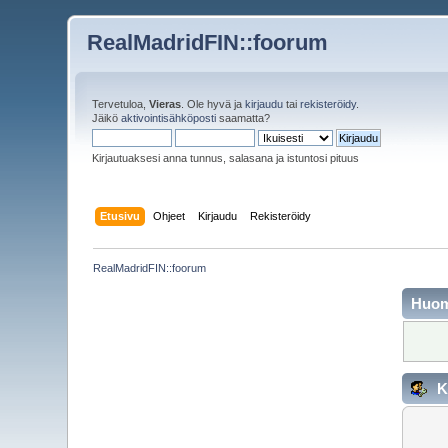
RealMadridFIN::foorum
Tervetuloa,
Vieras
. Ole hyvä ja
kirjaudu
tai
rekisteröidy
.
Jäikö
aktivointisähköposti
saamatta?
Kirjautuaksesi anna tunnus, salasana ja istuntosi pituus
Etusivu
Ohjeet
Kirjaudu
Rekisteröidy
RealMadridFIN::foorum
Huo
K