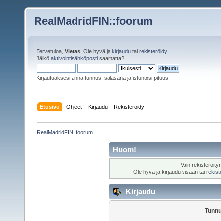
RealMadridFIN::foorum
Tervetuloa,
Vieras
. Ole hyvä ja
kirjaudu
tai
rekisteröidy
.
Jäikö
aktivointisähköposti
saamatta?
Kirjautuaksesi anna tunnus, salasana ja istuntosi pituus
Etusivu
Ohjeet
Kirjaudu
Rekisteröidy
RealMadridFIN::foorum
Huom!
Vain rekisteröity
Ole hyvä ja kirjaudu sisään tai
rekist
Kirjaudu
Tunnu