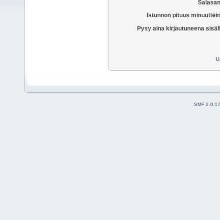
Salasan
Istunnon pituus minuuttei
Pysy aina kirjautuneena sisäl
U
SMF 2.0.1