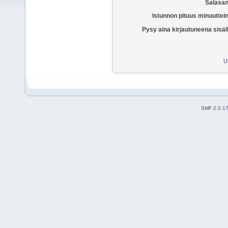
Salasan
Istunnon pituus minuuttei
Pysy aina kirjautuneena sisäl
U
SMF 2.0.1