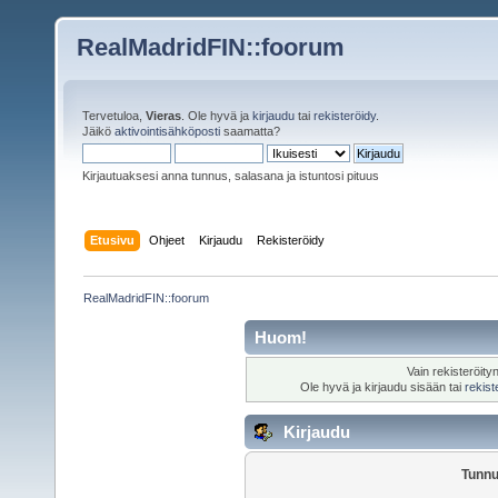
RealMadridFIN::foorum
Tervetuloa,
Vieras
. Ole hyvä ja
kirjaudu
tai
rekisteröidy
.
Jäikö
aktivointisähköposti
saamatta?
Kirjautuaksesi anna tunnus, salasana ja istuntosi pituus
Etusivu
Ohjeet
Kirjaudu
Rekisteröidy
RealMadridFIN::foorum
Huom!
Vain rekisteröity
Ole hyvä ja kirjaudu sisään tai
rekist
Kirjaudu
Tunnu