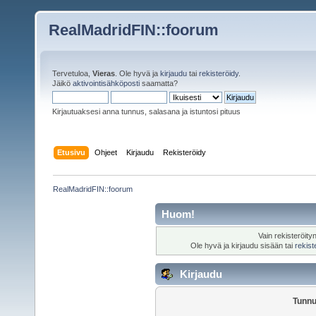
RealMadridFIN::foorum
Tervetuloa,
Vieras
. Ole hyvä ja
kirjaudu
tai
rekisteröidy
.
Jäikö
aktivointisähköposti
saamatta?
Kirjautuaksesi anna tunnus, salasana ja istuntosi pituus
Etusivu
Ohjeet
Kirjaudu
Rekisteröidy
RealMadridFIN::foorum
Huom!
Vain rekisteröity
Ole hyvä ja kirjaudu sisään tai
rekist
Kirjaudu
Tunnu