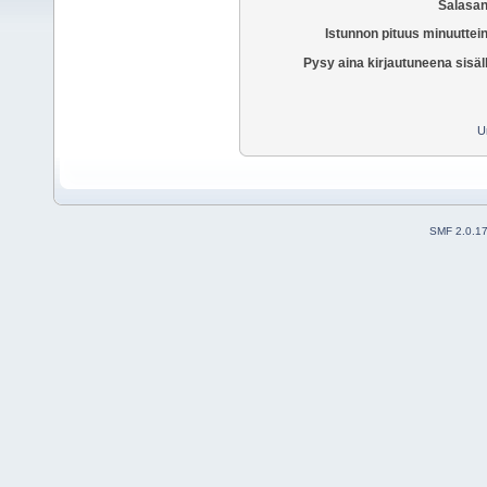
Salasan
Istunnon pituus minuuttei
Pysy aina kirjautuneena sisäl
U
SMF 2.0.1