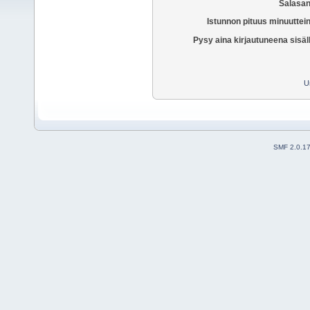
Salasan
Istunnon pituus minuuttei
Pysy aina kirjautuneena sisäl
U
SMF 2.0.1