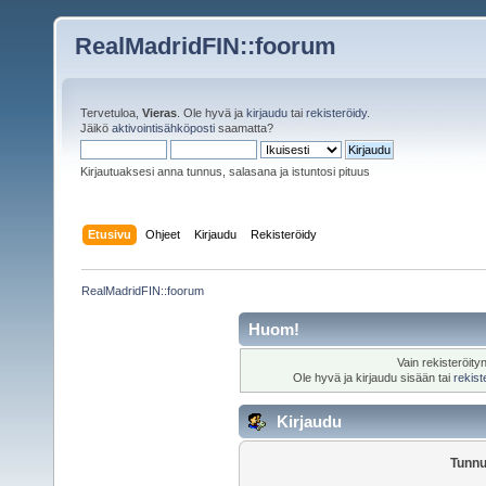
RealMadridFIN::foorum
Tervetuloa,
Vieras
. Ole hyvä ja
kirjaudu
tai
rekisteröidy
.
Jäikö
aktivointisähköposti
saamatta?
Kirjautuaksesi anna tunnus, salasana ja istuntosi pituus
Etusivu
Ohjeet
Kirjaudu
Rekisteröidy
RealMadridFIN::foorum
Huom!
Vain rekisteröity
Ole hyvä ja kirjaudu sisään tai
rekist
Kirjaudu
Tunnu