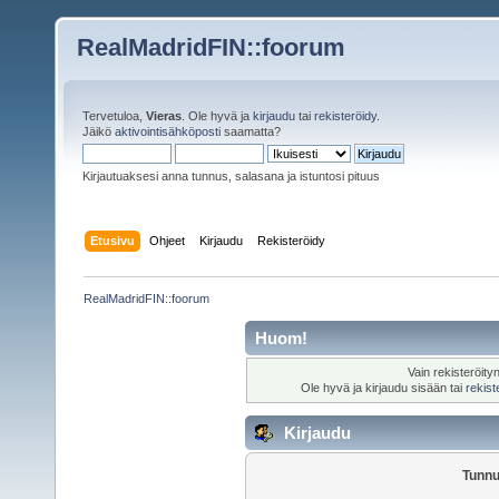
RealMadridFIN::foorum
Tervetuloa,
Vieras
. Ole hyvä ja
kirjaudu
tai
rekisteröidy
.
Jäikö
aktivointisähköposti
saamatta?
Kirjautuaksesi anna tunnus, salasana ja istuntosi pituus
Etusivu
Ohjeet
Kirjaudu
Rekisteröidy
RealMadridFIN::foorum
Huom!
Vain rekisteröity
Ole hyvä ja kirjaudu sisään tai
rekist
Kirjaudu
Tunnu