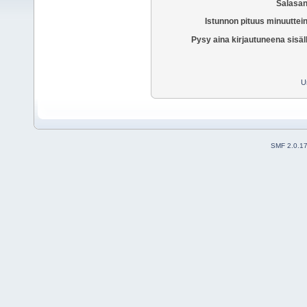
Salasan
Istunnon pituus minuuttei
Pysy aina kirjautuneena sisäl
U
SMF 2.0.1