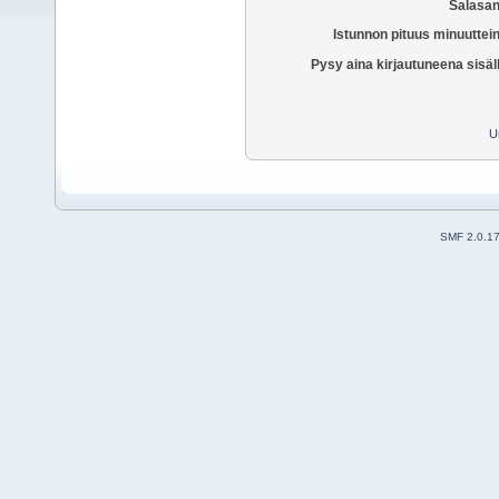
Salasan
Istunnon pituus minuuttei
Pysy aina kirjautuneena sisäl
U
SMF 2.0.1