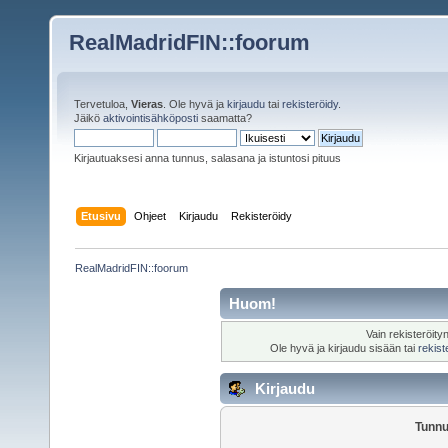
RealMadridFIN::foorum
Tervetuloa,
Vieras
. Ole hyvä ja
kirjaudu
tai
rekisteröidy
.
Jäikö
aktivointisähköposti
saamatta?
Kirjautuaksesi anna tunnus, salasana ja istuntosi pituus
Etusivu
Ohjeet
Kirjaudu
Rekisteröidy
RealMadridFIN::foorum
Huom!
Vain rekisteröity
Ole hyvä ja kirjaudu sisään tai
rekist
Kirjaudu
Tunnu