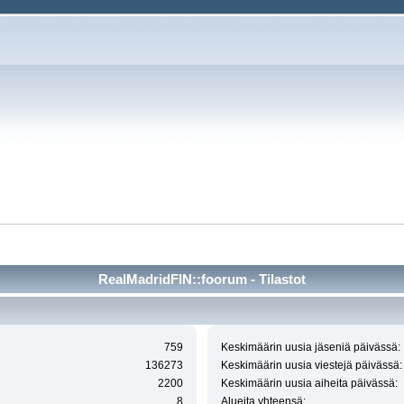
RealMadridFIN::foorum - Tilastot
759
Keskimäärin uusia jäseniä päivässä:
136273
Keskimäärin uusia viestejä päivässä:
2200
Keskimäärin uusia aiheita päivässä:
8
Alueita yhteensä: