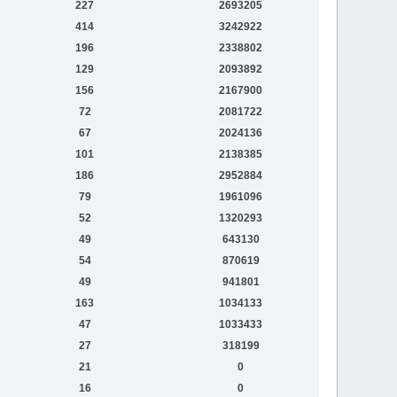
227
2693205
414
3242922
196
2338802
129
2093892
156
2167900
72
2081722
67
2024136
101
2138385
186
2952884
79
1961096
52
1320293
49
643130
54
870619
49
941801
163
1034133
47
1033433
27
318199
21
0
16
0