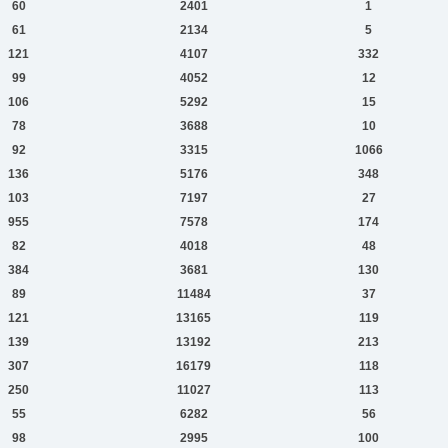
60
2401
1
61
2134
5
121
4107
332
99
4052
12
106
5292
15
78
3688
10
92
3315
1066
136
5176
348
103
7197
27
955
7578
174
82
4018
48
384
3681
130
89
11484
37
121
13165
119
139
13192
213
307
16179
118
250
11027
113
55
6282
56
98
2995
100