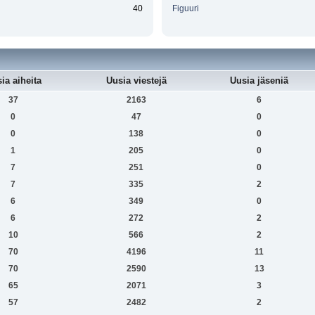
40
Figuuri
ia aiheita
Uusia viestejä
Uusia jäseniä
37
2163
6
0
47
0
0
138
0
1
205
0
7
251
0
7
335
2
6
349
0
6
272
2
10
566
2
70
4196
11
70
2590
13
65
2071
3
57
2482
2