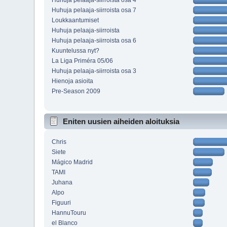
Huhuja pelaaja-siirroista osa 4
Huhuja pelaaja-siirroista osa 7
Loukkaantumiset
Huhuja pelaaja-siirroista
Huhuja pelaaja-siirroista osa 6
Kuuntelussa nyt?
La Liga Priméra 05/06
Huhuja pelaaja-siirroista osa 3
Hienoja asioita
Pre-Season 2009
Eniten uusien aiheiden aloituksia
Chris
Siete
Mágico Madrid
TAMI
Juhana
Alpo
Figuuri
HannuTouru
el Blanco