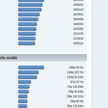
486309
456652
435443
397851
369499
346563
329265
323135
315832
305515
la sisällä
188p 9t 2m
146p 22t 7m
134p 5t 15m
87p 5t 7m
74p 14t 49m
69p 9t 43m
58p 10t 32m
58p 8t 3m
55p 13t 43m