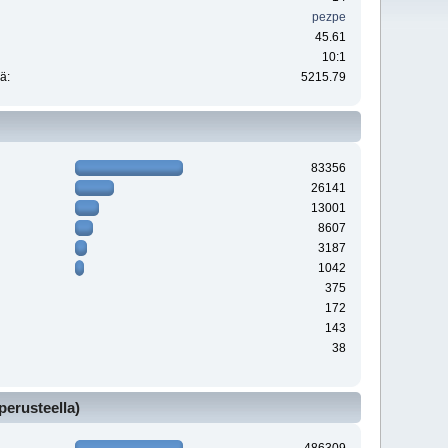
pezpe
45.61
10:1
ä:
5215.79
83356
26141
13001
8607
3187
1042
375
172
143
38
perusteella)