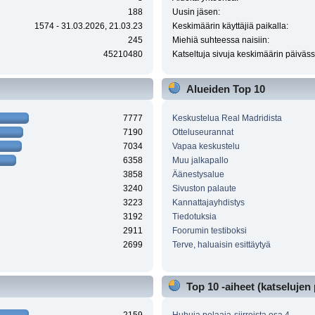
188
Uusin jäsen:
1574 - 31.03.2026, 21.03.23
Keskimäärin käyttäjiä paikalla:
245
Miehiä suhteessa naisiin:
45210480
Katseltuja sivuja keskimäärin päiväss
Alueiden Top 10
7777
Keskustelua Real Madridista
7190
Otteluseurannat
7034
Vapaa keskustelu
6358
Muu jalkapallo
3858
Äänestysalue
3240
Sivuston palaute
3223
Kannattajayhdistys
3192
Tiedotuksia
2911
Foorumin testiboksi
2699
Terve, haluaisin esittäytyä
Top 10 -aiheet (katselujen 