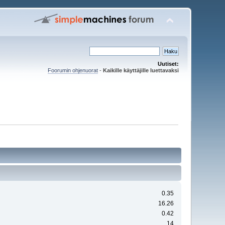
Uutiset:
Foorumin ohjenuorat
-
Kaikille käyttäjille luettavaksi
0.35
16.26
0.42
14