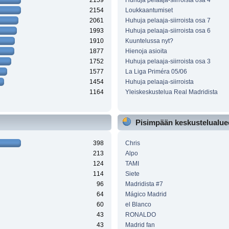
2159
Huhuja pelaaja-siirroista osa 4
2154
Loukkaantumiset
2061
Huhuja pelaaja-siirroista osa 7
1993
Huhuja pelaaja-siirroista osa 6
1910
Kuuntelussa nyt?
1877
Hienoja asioita
1752
Huhuja pelaaja-siirroista osa 3
1577
La Liga Priméra 05/06
1454
Huhuja pelaaja-siirroista
1164
Yleiskeskustelua Real Madridista
Pisimpään keskustelualueel
398
Chris
213
Alpo
124
TAMI
114
Siete
96
Madridista #7
64
Mágico Madrid
60
el Blanco
43
RONALDO
43
Madrid fan