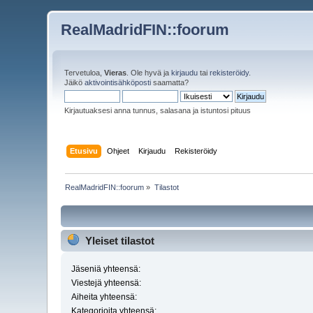
RealMadridFIN::foorum
Tervetuloa,
Vieras
. Ole hyvä ja
kirjaudu
tai
rekisteröidy
.
Jäikö
aktivointisähköposti
saamatta?
Kirjautuaksesi anna tunnus, salasana ja istuntosi pituus
Etusivu
Ohjeet
Kirjaudu
Rekisteröidy
RealMadridFIN::foorum
»
Tilastot
Yleiset tilastot
Jäseniä yhteensä:
Viestejä yhteensä:
Aiheita yhteensä:
Kategorioita yhteensä: