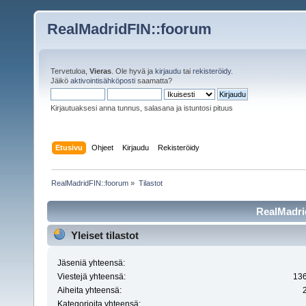
RealMadridFIN::foorum
Tervetuloa,
Vieras
. Ole hyvä ja
kirjaudu
tai
rekisteröidy
.
Jäikö
aktivointisähköposti
saamatta?
Kirjautuaksesi anna tunnus, salasana ja istuntosi pituus
Etusivu
Ohjeet
Kirjaudu
Rekisteröidy
RealMadridFIN::foorum
»
Tilastot
RealMadrid
Yleiset tilastot
Jäseniä yhteensä:
Viestejä yhteensä:
13
Aiheita yhteensä:
Kategorioita yhteensä: