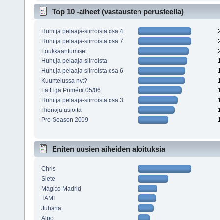
Top 10 -aiheet (vastausten perusteella)
Huhuja pelaaja-siirroista osa 4
Huhuja pelaaja-siirroista osa 7
Loukkaantumiset
Huhuja pelaaja-siirroista
Huhuja pelaaja-siirroista osa 6
Kuuntelussa nyt?
La Liga Priméra 05/06
Huhuja pelaaja-siirroista osa 3
Hienoja asioita
Pre-Season 2009
Eniten uusien aiheiden aloituksia
Chris
Siete
Mágico Madrid
TAMI
Juhana
Alpo