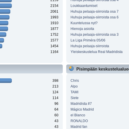
2159
Huhuja pelaaja-siirroista osa 4
2154
Loukkaantumiset
2061
Huhuja pelaaja-siirroista osa 7
1993
Huhuja pelaaja-siirroista osa 6
1910
Kuuntelussa nyt?
1877
Hienoja asioita
1752
Huhuja pelaaja-siirroista osa 3
1577
La Liga Priméra 05/06
1454
Huhuja pelaaja-siirroista
1164
Yleiskeskustelua Real Madridista
Pisimpään keskustelualueel
398
Chris
213
Alpo
124
TAMI
114
Siete
96
Madridista #7
64
Mágico Madrid
60
el Blanco
43
RONALDO
43
Madrid fan