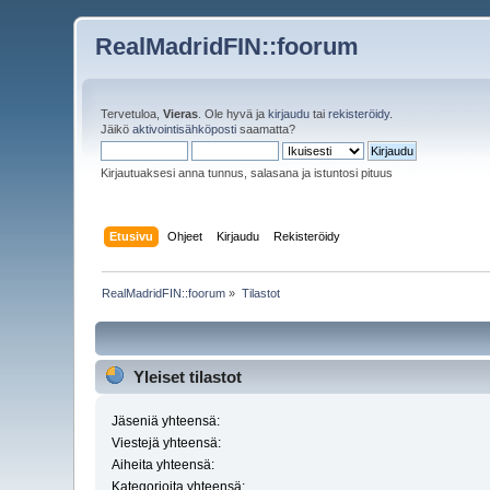
RealMadridFIN::foorum
Tervetuloa,
Vieras
. Ole hyvä ja
kirjaudu
tai
rekisteröidy
.
Jäikö
aktivointisähköposti
saamatta?
Kirjautuaksesi anna tunnus, salasana ja istuntosi pituus
Etusivu
Ohjeet
Kirjaudu
Rekisteröidy
RealMadridFIN::foorum
»
Tilastot
Yleiset tilastot
Jäseniä yhteensä:
Viestejä yhteensä:
Aiheita yhteensä:
Kategorioita yhteensä: