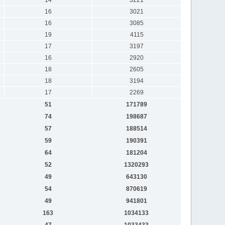
16
3021
16
3085
19
4115
17
3197
16
2920
18
2605
18
3194
17
2269
51
171789
74
198687
57
188514
59
190391
64
181204
52
1320293
49
643130
54
870619
49
941801
163
1034133
47
1033433