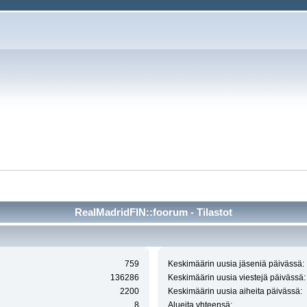
RealMadridFIN::foorum - Tilastot
759
Keskimäärin uusia jäseniä päivässä:
136286
Keskimäärin uusia viestejä päivässä:
2200
Keskimäärin uusia aiheita päivässä:
8
Alueita yhteensä: