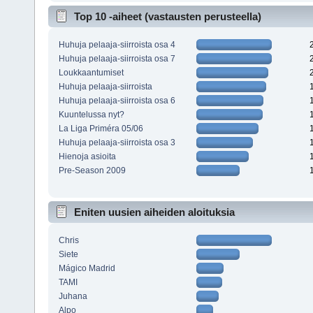
Top 10 -aiheet (vastausten perusteella)
Huhuja pelaaja-siirroista osa 4
Huhuja pelaaja-siirroista osa 7
Loukkaantumiset
Huhuja pelaaja-siirroista
Huhuja pelaaja-siirroista osa 6
Kuuntelussa nyt?
La Liga Priméra 05/06
Huhuja pelaaja-siirroista osa 3
Hienoja asioita
Pre-Season 2009
Eniten uusien aiheiden aloituksia
Chris
Siete
Mágico Madrid
TAMI
Juhana
Alpo