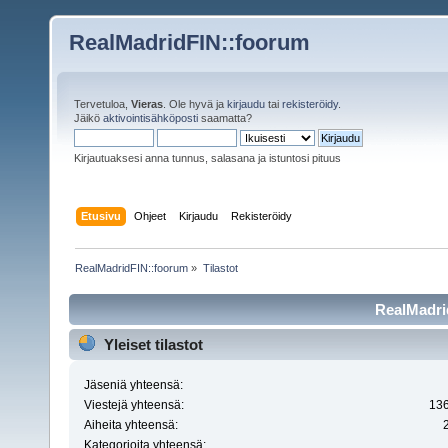
RealMadridFIN::foorum
Tervetuloa,
Vieras
. Ole hyvä ja
kirjaudu
tai
rekisteröidy
.
Jäikö
aktivointisähköposti
saamatta?
Kirjautuaksesi anna tunnus, salasana ja istuntosi pituus
Etusivu
Ohjeet
Kirjaudu
Rekisteröidy
RealMadridFIN::foorum
»
Tilastot
RealMadrid
Yleiset tilastot
Jäseniä yhteensä:
Viestejä yhteensä:
13
Aiheita yhteensä:
Kategorioita yhteensä: