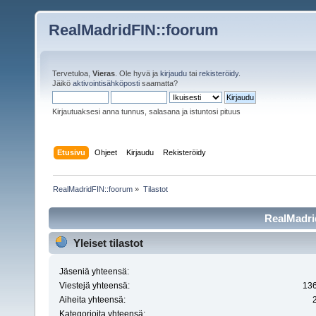
RealMadridFIN::foorum
Tervetuloa,
Vieras
. Ole hyvä ja
kirjaudu
tai
rekisteröidy
.
Jäikö
aktivointisähköposti
saamatta?
Kirjautuaksesi anna tunnus, salasana ja istuntosi pituus
Etusivu
Ohjeet
Kirjaudu
Rekisteröidy
RealMadridFIN::foorum
»
Tilastot
RealMadrid
Yleiset tilastot
Jäseniä yhteensä:
Viestejä yhteensä:
13
Aiheita yhteensä:
Kategorioita yhteensä: