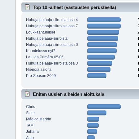
Top 10 -aiheet (vastausten perusteella)
Huhuja pelaaja-siirroista osa 4
Huhuja pelaaja-siirroista osa 7
Loukkaantumiset
Huhuja pelaaja-siirroista
Huhuja pelaaja-siirroista osa 6
Kuuntelussa nyt?
La Liga Priméra 05/06
Huhuja pelaaja-siirroista osa 3
Hienoja asioita
Pre-Season 2009
Eniten uusien aiheiden aloituksia
Chris
Siete
Mágico Madrid
TAMI
Juhana
Alpo