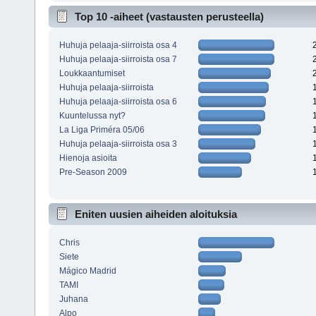
Top 10 -aiheet (vastausten perusteella)
Huhuja pelaaja-siirroista osa 4
Huhuja pelaaja-siirroista osa 7
Loukkaantumiset
Huhuja pelaaja-siirroista
Huhuja pelaaja-siirroista osa 6
Kuuntelussa nyt?
La Liga Priméra 05/06
Huhuja pelaaja-siirroista osa 3
Hienoja asioita
Pre-Season 2009
Eniten uusien aiheiden aloituksia
Chris
Siete
Mágico Madrid
TAMI
Juhana
Alpo