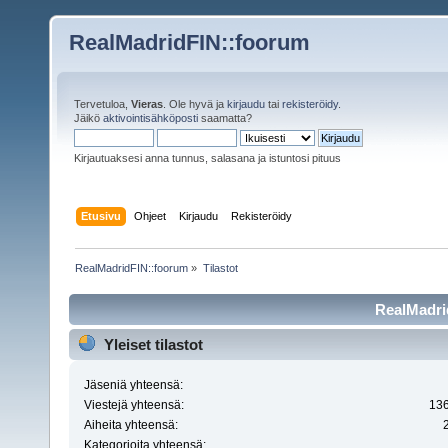
RealMadridFIN::foorum
Tervetuloa,
Vieras
. Ole hyvä ja
kirjaudu
tai
rekisteröidy
.
Jäikö
aktivointisähköposti
saamatta?
Kirjautuaksesi anna tunnus, salasana ja istuntosi pituus
Etusivu
Ohjeet
Kirjaudu
Rekisteröidy
RealMadridFIN::foorum
»
Tilastot
RealMadrid
Yleiset tilastot
Jäseniä yhteensä:
Viestejä yhteensä:
13
Aiheita yhteensä:
Kategorioita yhteensä: