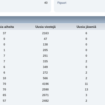
40
Figuuri
ia aiheita
Uusia viestejä
Uusia jäseniä
37
2163
6
0
47
0
0
138
0
1
205
0
7
251
0
7
335
2
6
349
0
6
272
2
10
566
2
70
4196
11
70
2590
13
65
2071
3
57
2482
2