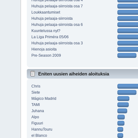
Huhuja pelaaja-siirroista osa 4
Huhuja pelaaja-siirroista osa 7
Loukkaantumiset
Huhuja pelaaja-siirroista
Huhuja pelaaja-siirroista osa 6
Kuuntelussa nyt?
La Liga Priméra 05/06
Huhuja pelaaja-siirroista osa 3
Hienoja asioita
Pre-Season 2009
Eniten uusien aiheiden aloituksia
Chris
Siete
Mágico Madrid
TAMI
Juhana
Alpo
Figuuri
HannuTouru
el Blanco