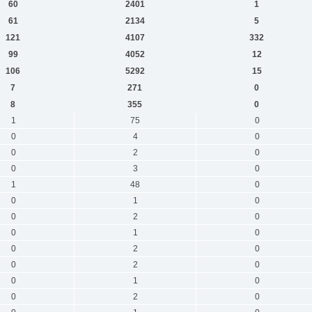
60
2401
1
61
2134
5
121
4107
332
99
4052
12
106
5292
15
7
271
0
8
355
0
1
75
0
0
4
0
0
2
0
0
3
0
1
48
0
0
1
0
0
2
0
0
1
0
0
2
0
0
2
0
0
1
0
0
2
0