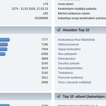
179
Uusin jäsen:
1574 - 31.03.2026, 21.03.23
Keskimäärin käyttäjiä paikalla:
245
Miehiä suhteessa naisiin:
45206989
Katseltuja sivuja keskimäärin päiväss
Alueiden Top 10
7777
Keskustelua Real Madridista
7190
Otteluseurannat
7034
Vapaa keskustelu
6358
Muu jalkapallo
3858
Äänestysalue
3240
Sivuston palaute
3223
Kannattajayhdistys
3192
Tiedotuksia
2911
Foorumin testiboksi
2699
Terve, haluaisin esittäytyä
Top 10 -aiheet (katselujen 