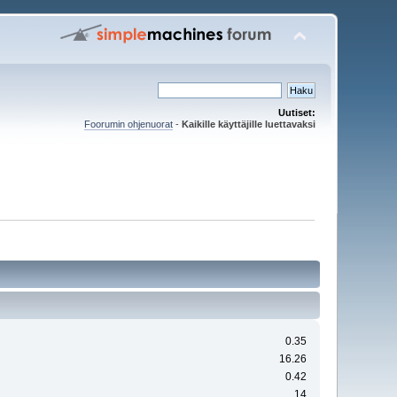
Uutiset:
Foorumin ohjenuorat
-
Kaikille käyttäjille luettavaksi
0.35
16.26
0.42
14