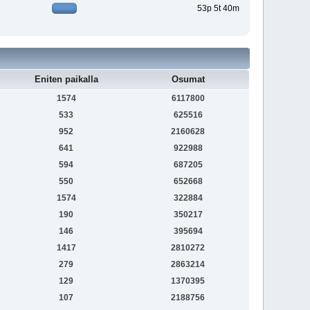
53p 5t 40m
Eniten paikalla
Osumat
1574
6117800
533
625516
952
2160628
641
922988
594
687205
550
652668
1574
322884
190
350217
146
395694
1417
2810272
279
2863214
129
1370395
107
2188756