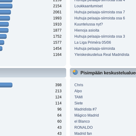
2159
Huhuja pelaaja-siirroista osa 4
2154
Loukkaantumiset
2061
Huhuja pelaaja-siirroista osa 7
1993
Huhuja pelaaja-siirroista osa 6
1910
Kuuntelussa nyt?
1877
Hienoja asioita
1752
Huhuja pelaaja-siirroista osa 3
1577
La Liga Priméra 05/06
1454
Huhuja pelaaja-siirroista
1164
Yleiskeskustelua Real Madridista
Pisimpään keskustelualueel
398
Chris
213
Alpo
124
TAMI
114
Siete
96
Madridista #7
64
Mágico Madrid
60
el Blanco
43
RONALDO
43
Madrid fan