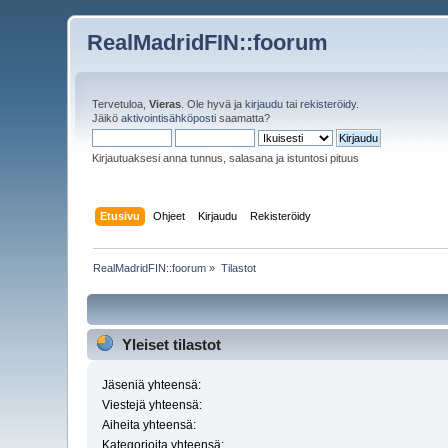
RealMadridFIN::foorum
Tervetuloa,
Vieras
. Ole hyvä ja
kirjaudu
tai
rekisteröidy
.
Jäikö
aktivointisähköposti
saamatta?
Kirjautuaksesi anna tunnus, salasana ja istuntosi pituus
Etusivu
Ohjeet
Kirjaudu
Rekisteröidy
RealMadridFIN::foorum
»
Tilastot
Yleiset tilastot
Jäseniä yhteensä:
Viestejä yhteensä:
Aiheita yhteensä:
Kategorioita yhteensä: