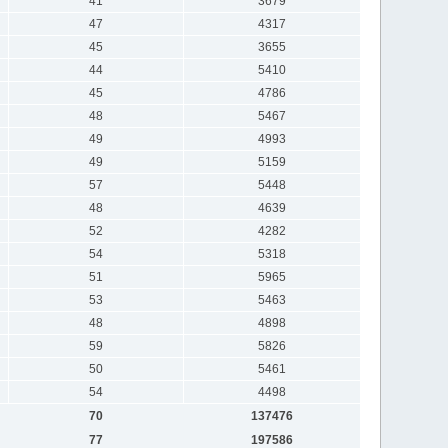
41
3679
47
4317
45
3655
44
5410
45
4786
48
5467
49
4993
49
5159
57
5448
48
4639
52
4282
54
5318
51
5965
53
5463
48
4898
59
5826
50
5461
54
4498
70
137476
77
197586