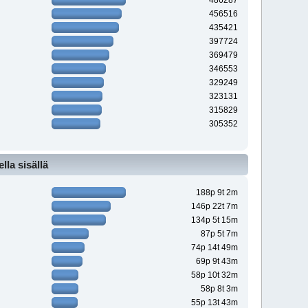
486287
456516
435421
397724
369479
346553
329249
323131
315829
305352
la sisällä
188p 9t 2m
146p 22t 7m
134p 5t 15m
87p 5t 7m
74p 14t 49m
69p 9t 43m
58p 10t 32m
58p 8t 3m
55p 13t 43m