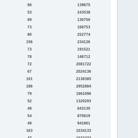
66
139675
53
243538
69
130750
73
168753
80
252774
156
234126
73
191521
78
146712
72
2081722
67
2024136
101
2138385
186
2952884
79
1961096
52
1320293
49
643130
54
870619
49
941801
163
1034133
47
1033433