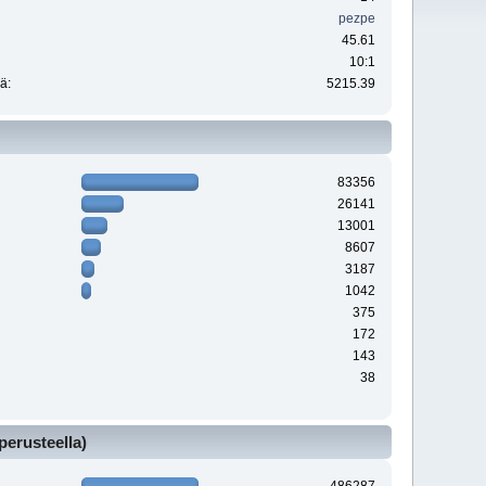
pezpe
45.61
10:1
ä:
5215.39
83356
26141
13001
8607
3187
1042
375
172
143
38
perusteella)