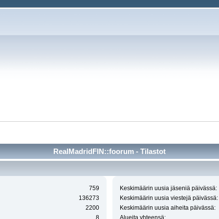
RealMadridFIN::foorum - Tilastot
759
Keskimäärin uusia jäseniä päivässä:
136273
Keskimäärin uusia viestejä päivässä:
2200
Keskimäärin uusia aiheita päivässä:
8
Alueita yhteensä: