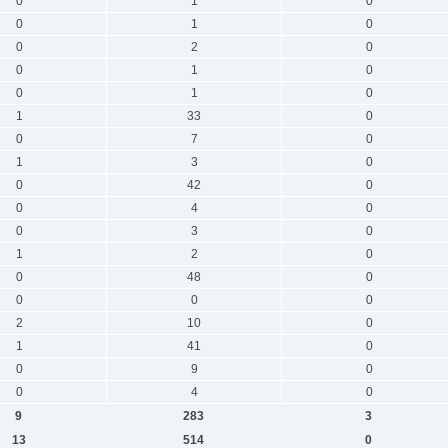
0
1
0
0
1
0
0
2
0
0
1
0
0
1
0
1
33
0
0
7
0
1
3
0
0
42
0
0
4
0
0
3
0
1
2
0
0
48
0
0
0
0
2
10
0
1
41
0
0
9
0
0
4
0
9
283
3
13
514
0