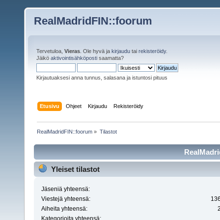
RealMadridFIN::foorum
Tervetuloa,
Vieras
. Ole hyvä ja
kirjaudu
tai
rekisteröidy
.
Jäikö
aktivointisähköposti
saamatta?
Kirjautuaksesi anna tunnus, salasana ja istuntosi pituus
Etusivu
Ohjeet
Kirjaudu
Rekisteröidy
RealMadridFIN::foorum
»
Tilastot
RealMadrid
Yleiset tilastot
Jäseniä yhteensä:
Viestejä yhteensä:
13
Aiheita yhteensä:
Kategorioita yhteensä: