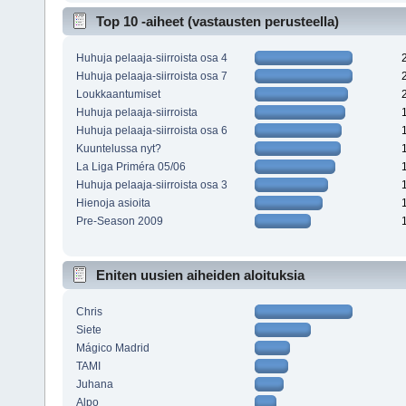
Top 10 -aiheet (vastausten perusteella)
Huhuja pelaaja-siirroista osa 4
Huhuja pelaaja-siirroista osa 7
Loukkaantumiset
Huhuja pelaaja-siirroista
Huhuja pelaaja-siirroista osa 6
Kuuntelussa nyt?
La Liga Priméra 05/06
Huhuja pelaaja-siirroista osa 3
Hienoja asioita
Pre-Season 2009
Eniten uusien aiheiden aloituksia
Chris
Siete
Mágico Madrid
TAMI
Juhana
Alpo