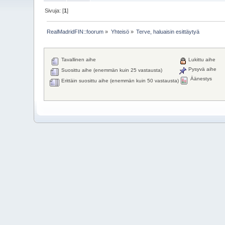
Sivuja: [
1
]
RealMadridFIN::foorum
»
Yhteisö
»
Terve, haluaisin esittäytyä
Tavallinen aihe
Lukittu aihe
Pysyvä aihe
Suosittu aihe (enemmän kuin 25 vastausta)
Äänestys
Erittäin suosittu aihe (enemmän kuin 50 vastausta)