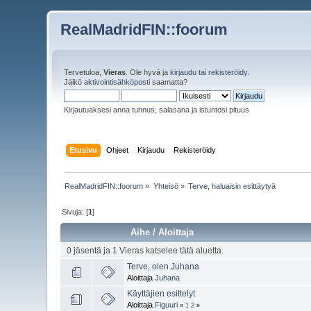
RealMadridFIN::foorum
Tervetuloa,
Vieras
. Ole hyvä ja
kirjaudu
tai
rekisteröidy
.
Jäikö
aktivointisähköposti
saamatta?
Kirjautuaksesi anna tunnus, salasana ja istuntosi pituus
Etusivu
Ohjeet
Kirjaudu
Rekisteröidy
RealMadridFIN::foorum
»
Yhteisö
»
Terve, haluaisin esittäytyä
Sivuja: [
1
]
Aihe
/
Aloittaja
0 jäsentä ja 1 Vieras katselee tätä aluetta.
Terve, olen Juhana
Aloittaja
Juhana
Käyttäjien esittelyt
Aloittaja
Figuuri
«
1
2
»