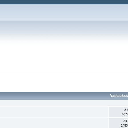
Vastauks
2 
4074
34 
2453