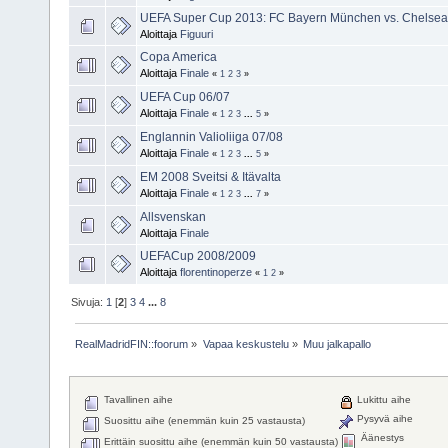
UEFA Super Cup 2013: FC Bayern München vs. Chelse
Aloittaja
Figuuri
Copa America
Aloittaja
Finale
«
1
2
3
»
UEFA Cup 06/07
Aloittaja
Finale
«
1
2
3
...
5
»
Englannin Valioliiga 07/08
Aloittaja
Finale
«
1
2
3
...
5
»
EM 2008 Sveitsi & Itävalta
Aloittaja
Finale
«
1
2
3
...
7
»
Allsvenskan
Aloittaja
Finale
UEFACup 2008/2009
Aloittaja
florentinoperze
«
1
2
»
Sivuja:
1
[
2
]
3
4
...
8
RealMadridFIN::foorum
»
Vapaa keskustelu
»
Muu jalkapallo
Tavallinen aihe
Lukittu aihe
Pysyvä aihe
Suosittu aihe (enemmän kuin 25 vastausta)
Äänestys
Erittäin suosittu aihe (enemmän kuin 50 vastausta)