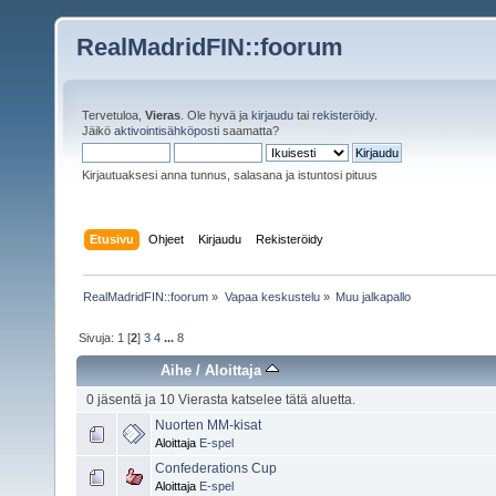
RealMadridFIN::foorum
Tervetuloa,
Vieras
. Ole hyvä ja
kirjaudu
tai
rekisteröidy
.
Jäikö
aktivointisähköposti
saamatta?
Kirjautuaksesi anna tunnus, salasana ja istuntosi pituus
Etusivu
Ohjeet
Kirjaudu
Rekisteröidy
RealMadridFIN::foorum
»
Vapaa keskustelu
»
Muu jalkapallo
Sivuja:
1
[
2
]
3
4
...
8
Aihe
/
Aloittaja
0 jäsentä ja 10 Vierasta katselee tätä aluetta.
Nuorten MM-kisat
Aloittaja
E-spel
Confederations Cup
Aloittaja
E-spel