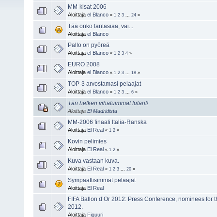
MM-kisat 2006
Aloittaja
el Blanco
«
1
2
3
...
24
»
Tää onko fantasiaa, vai...
Aloittaja
el Blanco
Pallo on pyöreä
Aloittaja
el Blanco
«
1
2
3
4
»
EURO 2008
Aloittaja
el Blanco
«
1
2
3
...
18
»
TOP-3 arvostamasi pelaajat
Aloittaja
el Blanco
«
1
2
3
...
6
»
Tän hetken vihatuimmat futarit!
Aloittaja
El Madridista
MM-2006 finaali Italia-Ranska
Aloittaja
El Real
«
1
2
»
Kovin pelimies
Aloittaja
El Real
«
1
2
»
Kuva vastaan kuva.
Aloittaja
El Real
«
1
2
3
...
20
»
Sympaattisimmat pelaajat
Aloittaja
El Real
FIFA Ballon d’Or 2012: Press Conference, nominees for t
2012.
Aloittaja
Figuuri