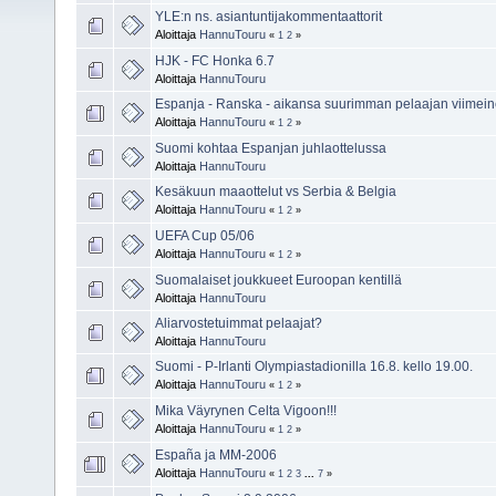
YLE:n ns. asiantuntijakommentaattorit
Aloittaja
HannuTouru
«
1
2
»
HJK - FC Honka 6.7
Aloittaja
HannuTouru
Espanja - Ranska - aikansa suurimman pelaajan viimein
Aloittaja
HannuTouru
«
1
2
»
Suomi kohtaa Espanjan juhlaottelussa
Aloittaja
HannuTouru
Kesäkuun maaottelut vs Serbia & Belgia
Aloittaja
HannuTouru
«
1
2
»
UEFA Cup 05/06
Aloittaja
HannuTouru
«
1
2
»
Suomalaiset joukkueet Euroopan kentillä
Aloittaja
HannuTouru
Aliarvostetuimmat pelaajat?
Aloittaja
HannuTouru
Suomi - P-Irlanti Olympiastadionilla 16.8. kello 19.00.
Aloittaja
HannuTouru
«
1
2
»
Mika Väyrynen Celta Vigoon!!!
Aloittaja
HannuTouru
«
1
2
»
España ja MM-2006
Aloittaja
HannuTouru
«
1
2
3
...
7
»