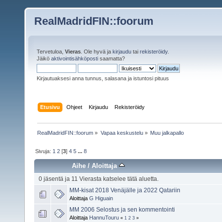
RealMadridFIN::foorum
Tervetuloa,
Vieras
. Ole hyvä ja
kirjaudu
tai
rekisteröidy
.
Jäikö
aktivointisähköposti
saamatta?
Kirjautuaksesi anna tunnus, salasana ja istuntosi pituus
Etusivu
Ohjeet
Kirjaudu
Rekisteröidy
RealMadridFIN::foorum
»
Vapaa keskustelu
»
Muu jalkapallo
Sivuja:
1
2
[
3
]
4
5
...
8
Aihe
/
Aloittaja
0 jäsentä ja 11 Vierasta katselee tätä aluetta.
MM-kisat 2018 Venäjälle ja 2022 Qatariin
Aloittaja
G Higuain
MM 2006 Selostus ja sen kommentointi
Aloittaja
HannuTouru
«
1
2
3
»