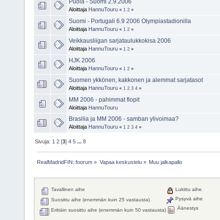
Puola - Suomi 2.9.2006
Aloittaja
HannuTouru
«
1
2
»
Suomi - Portugali 6.9 2006 Olympiastadionilla
Aloittaja
HannuTouru
«
1
2
»
Veikkausliigan sarjataulukkokisa 2006
Aloittaja
HannuTouru
«
1
2
»
HJK 2006
Aloittaja
HannuTouru
«
1
2
»
Suomen ykkönen, kakkonen ja alemmat sarjatasot
Aloittaja
HannuTouru
«
1
2
3
4
»
MM 2006 - pahimmat flopit
Aloittaja
HannuTouru
Brasilia ja MM 2006 - samban ylivoimaa?
Aloittaja
HannuTouru
«
1
2
3
4
»
Sivuja:
1
2
[
3
]
4
5
...
8
RealMadridFIN::foorum
»
Vapaa keskustelu
»
Muu jalkapallo
Tavallinen aihe
Lukittu aihe
Pysyvä aihe
Suosittu aihe (enemmän kuin 25 vastausta)
Äänestys
Erittäin suosittu aihe (enemmän kuin 50 vastausta)