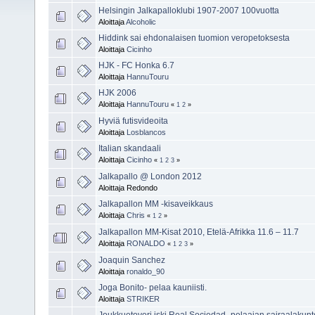
Helsingin Jalkapalloklubi 1907-2007 100vuotta
Aloittaja
Alcoholic
Hiddink sai ehdonalaisen tuomion veropetoksesta
Aloittaja
Cicinho
HJK - FC Honka 6.7
Aloittaja
HannuTouru
HJK 2006
Aloittaja
HannuTouru
«
1
2
»
Hyviä futisvideoita
Aloittaja
Losblancos
Italian skandaali
Aloittaja
Cicinho
«
1
2
3
»
Jalkapallo @ London 2012
Aloittaja Redondo
Jalkapallon MM -kisaveikkaus
Aloittaja
Chris
«
1
2
»
Jalkapallon MM-Kisat 2010, Etelä-Afrikka 11.6 – 11.7
Aloittaja
RONALDO
«
1
2
3
»
Joaquin Sanchez
Aloittaja
ronaldo_90
Joga Bonito- pelaa kauniisti.
Aloittaja
STRIKER
Joukkuetoveri iski Real Sociedad -pelaajan sairaalakun