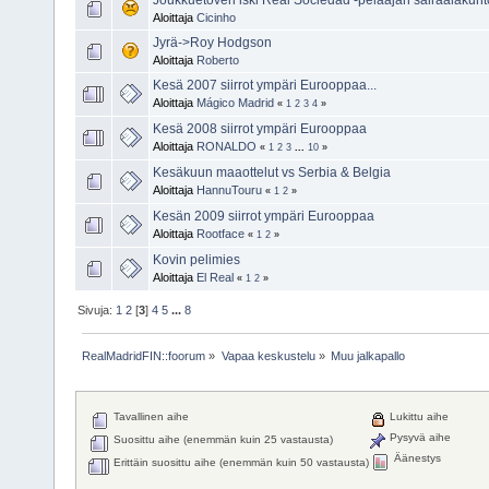
Aloittaja
Cicinho
Jyrä->Roy Hodgson
Aloittaja
Roberto
Kesä 2007 siirrot ympäri Eurooppaa...
Aloittaja
Mágico Madrid
«
1
2
3
4
»
Kesä 2008 siirrot ympäri Eurooppaa
Aloittaja
RONALDO
«
1
2
3
...
10
»
Kesäkuun maaottelut vs Serbia & Belgia
Aloittaja
HannuTouru
«
1
2
»
Kesän 2009 siirrot ympäri Eurooppaa
Aloittaja
Rootface
«
1
2
»
Kovin pelimies
Aloittaja
El Real
«
1
2
»
Sivuja:
1
2
[
3
]
4
5
...
8
RealMadridFIN::foorum
»
Vapaa keskustelu
»
Muu jalkapallo
Tavallinen aihe
Lukittu aihe
Pysyvä aihe
Suosittu aihe (enemmän kuin 25 vastausta)
Äänestys
Erittäin suosittu aihe (enemmän kuin 50 vastausta)