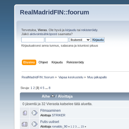
RealMadridFIN::foorum
Tervetuloa,
Vieras
. Ole hyvä ja
kirjaudu
tai
rekisteröidy
.
Jäikö
aktivointisähköposti
saamatta?
Kirjautuaksesi anna tunnus, salasana ja istuntosi pituus
Etusivu
Ohjeet
Kirjaudu
Rekisteröidy
RealMadridFIN::foorum
»
Vapaa keskustelu
»
Muu jalkapallo
Sivuja:
1
2
[
3
]
4
5
...
8
Aihe
/
Aloittaja
0 jäsentä ja 32 Vierasta katselee tätä aluetta.
Filmaaminen
Aloittaja
STRIKER
Futis uutiset
Aloittaja
ronaldo_90
«
1
2
3
...
23
»