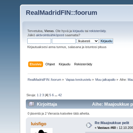
RealMadridFIN::foorum
Tervetuloa,
Vieras
. Ole hyvä ja
kirjaudu
tai
rekisteröidy
.
Jäikö
aktivointisähköposti
saamatta?
Kirjautuaksesi anna tunnus, salasana ja istuntosi pituus
Etusivu
Ohjeet
Kirjaudu
Rekisteröidy
RealMadridFIN::foorum
»
Vapaa keskustelu
»
Muu jalkapallo
»
Aihe:
Maa
Sivuja:
1
2
3
[
4
]
5
6
...
42
Kirjoittaja
Aihe: Maajoukkue pe
0 jäsentä ja 2 Vierasta katselee tätä aihetta.
Re:Maajoukkue pelit
luisfigo
«
Vastaus #60 :
12.10.200