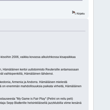
Kirjattu
kisoihin 2006, vaikka kovassa alkulohkossa kisapaikkaa
hin, Hämäläinen kertoi uutistoimisto Reutersille antamassaan
ät vaihtopenkillä, Hämäläinen tähdensi.
kedonia, Armenia ja Andorra. Hämäläisen mielestä
illä on enemmän mahdollisuuksia paikata virheitä, Hämäläinen
slauseesta "My Game is Fair Play" (Pelini on reilu peli)
Sepp Blatterille helsinkiläisellä jazzklubilla viime kesänä