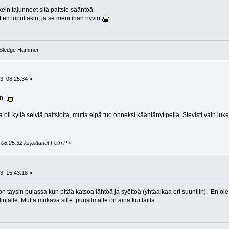
ein tajunneet sitä paitsio sääntöä.
tten lopultakin, ja se meni ihan hyvin
- Sledge Hammer
3, 08.25.34 »
lin
 kyllä selviä paitsioita, mutta eipä tuo onneksi kääntänyt peliä. Sievisti vain luke
8.25.52 kirjoittanut Petri P
»
3, 15.43.18 »
on täysin pulassa kun pitää katsoa lähtöä ja syöttöä (yhtäaikaa eri suuntiin). En ol
linjalle. Mutta mukava sille puusilmälle on aina kuittailla.