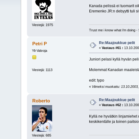
Kanada pelissä ei tuomarit oik
Eremenko JR:n debyytti tuli si
Viestejä: 1975
Trust me i know what i'm doing 
Re:Maajoukkue pelit
Petri P
«
Vastaus #61 :
13.10.200
Yli-Valvoja
Juniori pelasi kyllä hyvän pe
Molemmat Kanadan maaleista oli
Viestejä: 1113
edit: typo
«
Viimeksi muokattu: 13.10.2003, 0
Re:Maajoukkue pelit
Roberto
«
Vastaus #62 :
13.10.200
Kyllä ne hyvätkin linjamiehet 
keskikentälle ja toinen paitsio
Viestejä: 685