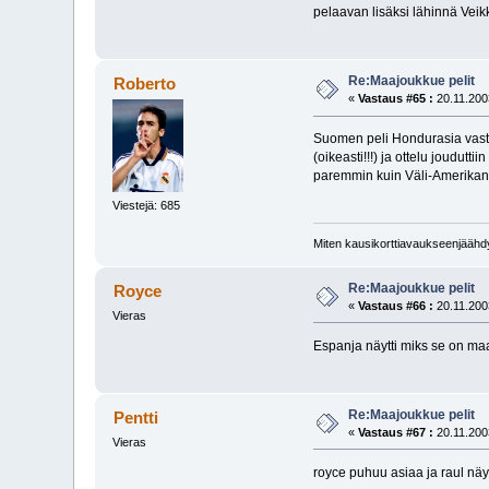
pelaavan lisäksi lähinnä Veikk
Re:Maajoukkue pelit
Roberto
«
Vastaus #65 :
20.11.200
Suomen peli Hondurasia vastaa
(oikeasti!!!) ja ottelu joudut
paremmin kuin Väli-Amerikan
Viestejä: 685
Miten kausikorttiavaukseenjäähdyt
Re:Maajoukkue pelit
Royce
«
Vastaus #66 :
20.11.200
Vieras
Espanja näytti miks se on m
Re:Maajoukkue pelit
Pentti
«
Vastaus #67 :
20.11.200
Vieras
royce puhuu asiaa ja raul näy