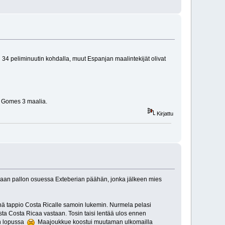
4 peliminuutin kohdalla, muut Espanjan maalintekijät olivat
no Gomes 3 maalia.
Kirjattu
ussaan pallon osuessa Exteberian päähän, jonka jälkeen mies
önä tappio Costa Ricalle samoin lukemin. Nurmela pelasi
a Costa Ricaa vastaan. Tosin taisi lentää ulos ennen
un lopussa
Maajoukkue koostui muutaman ulkomailla