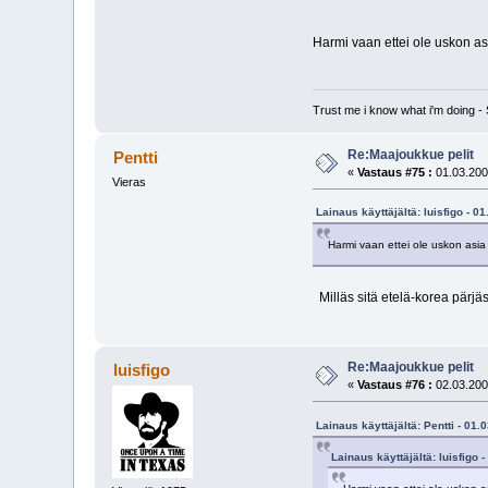
Harmi vaan ettei ole uskon a
Trust me i know what i'm doing 
Re:Maajoukkue pelit
Pentti
«
Vastaus #75 :
01.03.200
Vieras
Lainaus käyttäjältä: luisfigo - 0
Harmi vaan ettei ole uskon asi
Milläs sitä etelä-korea pärj
Re:Maajoukkue pelit
luisfigo
«
Vastaus #76 :
02.03.200
Lainaus käyttäjältä: Pentti - 01.
Lainaus käyttäjältä: luisfigo 