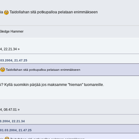
sia
Taidollahan sitä potkupalloa pelataan enimmäkseen
- Sledge Hammer
4, 22.21.34 »
1.03.2004, 21.47.25
a
Taidollahan sitä potkupalloa pelataan enimmäkseen
äsi? Kyllä suomikin pärjää jos maksamme "hieman" tuomareille.
4, 08.47.01 »
03.2004, 22.21.34
- 01.03.2004, 21.47.25