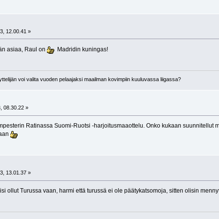
3, 12.00.41 »
än asiaa, Raul on
Madridin kuningas!
telijän voi valita vuoden pelaajaksi maailman kovimpiin kuuluvassa liigassa?
, 08.30.22 »
mpesterin Ratinassa Suomi-Ruotsi -harjoitusmaaottelu. Onko kukaan suunnitellut m
maan
3, 13.01.37 »
i ollut Turussa vaan, harmi että turussä ei ole päätykatsomoja, sitten olisin menny