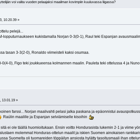
telijän voi valita vuoden pelaajaksi maailman kovimpiin kuuluvassa liigassa?
3, 10.20.39 »
ttelu pelejä...
-lopputurnaukseen kukistamalla Norjan 0-3(0-1), Raul teki Espanjan avausmaalin 3
sa tasan 3-3(2-0), Ronaldo viimeisteli kaksi osumaa.
a 8-0(4-0), Figo teki joukkueensa kolmannen maalin. Pauleta teki ottelussa 4 ja Nu
, 13.01.19 »
lkoinen farssi... Norjan maalivahti pelasi jalka paskana ja epäonnistui avauspotk
Raúlin maalille ja Espanjan selviämiselle kisoihin
sitä ei ole täällä huomioitukaan. Ensin voitto Hondurasista lukemin 2-1 ja viime y
alustaen molemmat Honduras-ottelun maalit ja iskien Suomen ainokaisen rankkarist
lussa Suomelta oli tuomareiden töppäilyn ansiosta hylätty tasoitusmaali ihan ottel