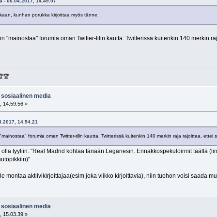
ta - 06.04.2017, 14.49.07
taakaan, kunhan porukka kirjoittaa myös tänne.
 "mainostaa" forumia oman Twitter-tilin kautta. Twitterissä kuitenkin 140 merkin raj
🏆🏆
/ sosiaalinen media
, 14.59.56 »
04.2017, 14.54.21
ainostaa" forumia oman Twitter-tilin kautta. Twitterissä kuitenkin 140 merkin raja rajoittaa, ett
 olla tyyliin: "Real Madrid kohtaa tänään Leganesin. Ennakkospekuloinnit täällä (link
utopikkiin)"
e montaa aktiivikirjoittajaa(esim joka viikko kirjoittavia), niin tuohon voisi saada m
/ sosiaalinen media
, 15.03.39 »