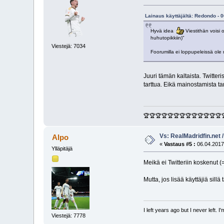
Lainaus käyttäjältä: Redondo - 
Hyvä idea
Viestithän voisi 
huhutopikkiin)"
Viestejä: 7034
Foorumilla ei loppupeleissä ole m
Juuri tämän kaltaista. Twitteri
tarttua. Eikä mainostamista ta
🏆🏆🏆🏆🏆🏆🏆🏆🏆🏆🏆🏆🏆
Vs: RealMadridfin.net 
Alpo
«
Vastaus #5 :
06.04.2017
Ylläpitäjä
Meikä ei Twitteriin koskenut (=
Mutta, jos lisää käyttäjiä si
I left years ago but I never left. 
Viestejä: 7778