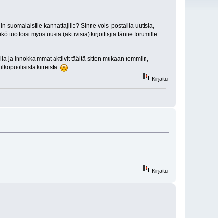
din suomalaisille kannattajille? Sinne voisi postailla uutisia,
 tuo toisi myös uusia (aktiivisia) kirjoittajia tänne forumille.
la ja innokkaimmat aktiivit täältä sitten mukaan remmiin,
lkopuolisista kiireistä.
Kirjattu
Kirjattu