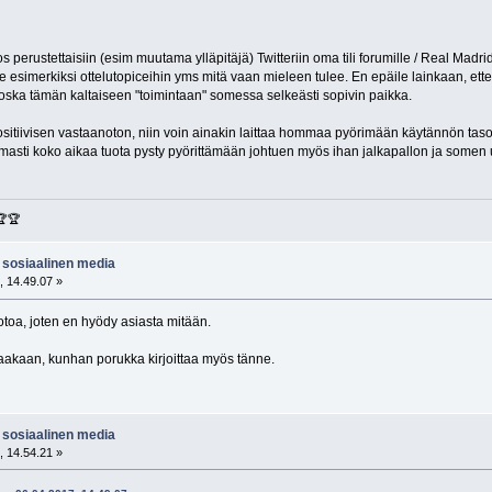
jos perustettaisiin (esim muutama ylläpitäjä) Twitteriin oma tili forumille / Real Madri
e esimerkiksi ottelutopiceihin yms mitä vaan mieleen tulee. En epäile lainkaan, etteikö
ska tämän kaltaiseen "toimintaan" somessa selkeästi sopivin paikka.
ositiivisen vastaanoton, niin voin ainakin laittaa hommaa pyörimään käytännön tasol
armasti koko aikaa tuota pysty pyörittämään johtuen myös ihan jalkapallon ja somen u
🏆🏆
/ sosiaalinen media
, 14.49.07 »
oa, joten en hyödy asiasta mitään.
ittaakaan, kunhan porukka kirjoittaa myös tänne.
/ sosiaalinen media
, 14.54.21 »