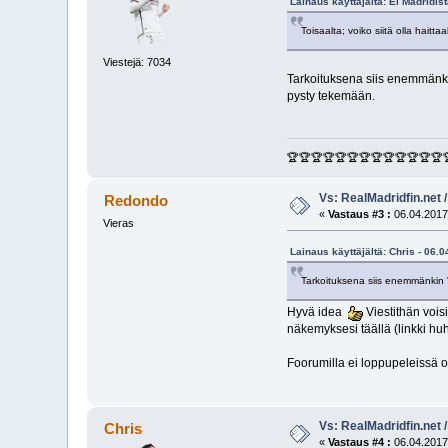
Lainaus käyttäjältä: El Madridis
Toisaalta; voiko siitä olla hait
Viestejä: 7034
Tarkoituksena siis enemmänkin
pysty tekemään.
🏆🏆🏆🏆🏆🏆🏆🏆🏆🏆🏆🏆🏆
Vs: RealMadridfin.net 
Redondo
«
Vastaus #3 :
06.04.2017
Vieras
Lainaus käyttäjältä: Chris - 06.
Tarkoituksena siis enemmänkin "m
Hyvä idea
Viestithän voisi
näkemyksesi täällä (linkki huh
Foorumilla ei loppupeleissä ol
Vs: RealMadridfin.net 
Chris
«
Vastaus #4 :
06.04.2017