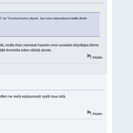
)" tai "Courtois-huhut yltyvät. Jaa oma näkemyksesi täällä (linkki
stä, mutta ihan varmasti haaviin voisi uusiakin kirjoittajia tänne
mättä forumilla edes vähää alusta.
Kirjattu
itten ne vielä epäsuorasti syytti mua siitä.
Kirjattu