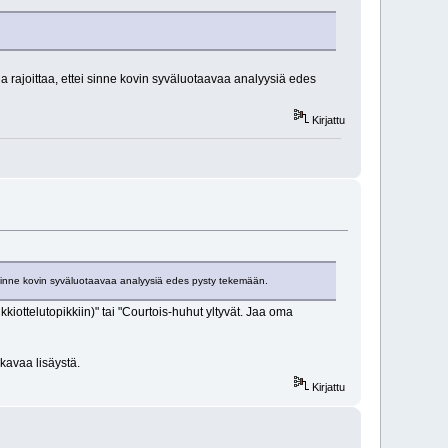
a rajoittaa, ettei sinne kovin syväluotaavaa analyysiä edes
Kirjattu
ei sinne kovin syväluotaavaa analyysiä edes pysty tekemään.
kiottelutopikkiin)" tai "Courtois-huhut yltyvät. Jaa oma
ukavaa lisäystä.
Kirjattu