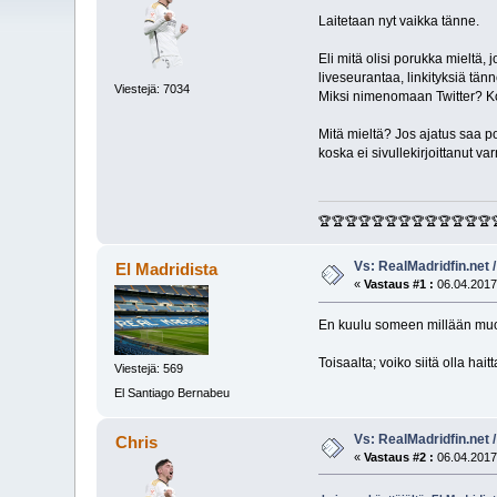
Laitetaan nyt vaikka tänne.
Eli mitä olisi porukka mieltä, 
liveseurantaa, linkityksiä tänn
Viestejä: 7034
Miksi nimenomaan Twitter? Ko
Mitä mieltä? Jos ajatus saa p
koska ei sivullekirjoittanut v
🏆🏆🏆🏆🏆🏆🏆🏆🏆🏆🏆🏆🏆
Vs: RealMadridfin.net 
El Madridista
«
Vastaus #1 :
06.04.2017
En kuulu someen millään muot
Toisaalta; voiko siitä olla ha
Viestejä: 569
El Santiago Bernabeu
Vs: RealMadridfin.net 
Chris
«
Vastaus #2 :
06.04.2017