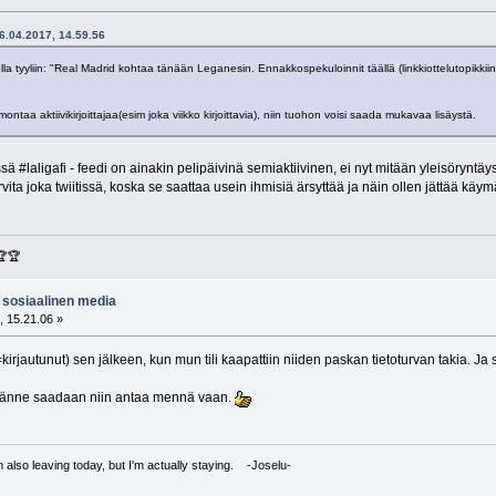
06.04.2017, 14.59.56
olla tyyliin: "Real Madrid kohtaa tänään Leganesin. Ennakkospekuloinnit täällä (linkkiottelutopikkiin
ontaa aktiivikirjoittajaa(esim joka viikko kirjoittavia), niin tuohon voisi saada mukavaa lisäystä.
ssä #laligafi - feedi on ainakin pelipäivinä semiaktiivinen, ei nyt mitään yleisöryntäy
rvita joka twiitissä, koska se saattaa usein ihmisiä ärsyttää ja näin ollen jättää käy
🏆🏆
/ sosiaalinen media
, 15.21.06 »
kirjautunut) sen jälkeen, kun mun tili kaapattiin niiden paskan tietoturvan takia. Ja s
llä tänne saadaan niin antaa mennä vaan.
I'm also leaving today, but I'm actually staying. -Joselu-