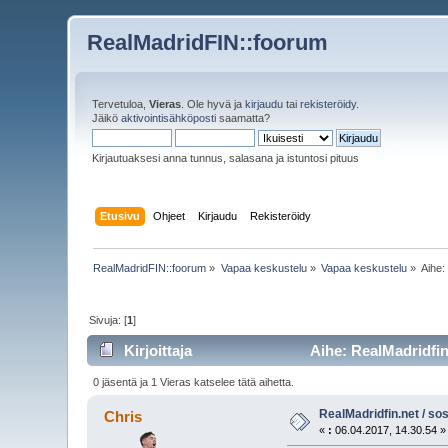
RealMadridFIN::foorum
Tervetuloa,
Vieras
. Ole hyvä ja
kirjaudu
tai
rekisteröidy
.
Jäikö
aktivointisähköposti
saamatta?
Kirjautuaksesi anna tunnus, salasana ja istuntosi pituus
Etusivu
Ohjeet
Kirjaudu
Rekisteröidy
RealMadridFIN::foorum
»
Vapaa keskustelu
»
Vapaa keskustelu
»
Aihe
Sivuja: [
1
]
Kirjoittaja
Aihe: RealMadridfin.
0 jäsentä ja 1 Vieras katselee tätä aihetta.
RealMadridfin.net / so
Chris
«
:
06.04.2017, 14.30.54 »