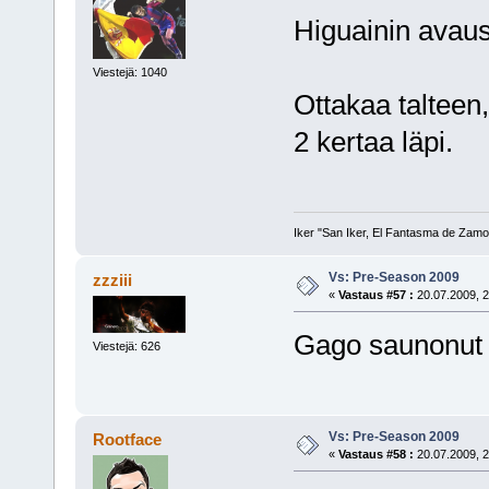
Higuainin avau
Viestejä: 1040
Ottakaa talteen,
2 kertaa läpi.
Iker "San Iker, El Fantasma de Zamor
Vs: Pre-Season 2009
zzziii
«
Vastaus #57 :
20.07.2009, 2
Gago saunonut 
Viestejä: 626
Vs: Pre-Season 2009
Rootface
«
Vastaus #58 :
20.07.2009, 2