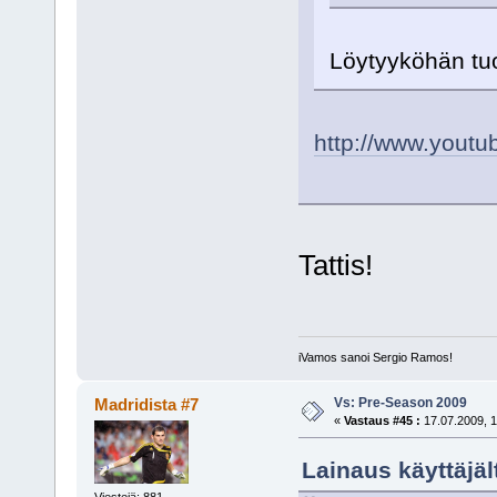
Löytyyköhän tuo
http://www.yout
Tattis!
iVamos sanoi Sergio Ramos!
Vs: Pre-Season 2009
Madridista #7
«
Vastaus #45 :
17.07.2009, 1
Lainaus käyttäjäl