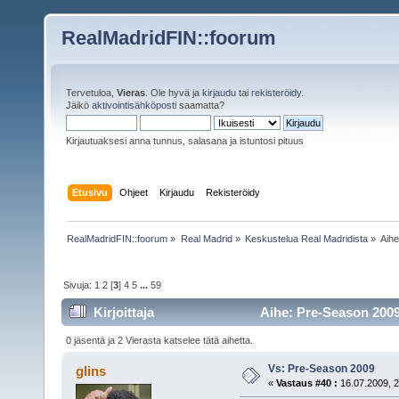
RealMadridFIN::foorum
Tervetuloa,
Vieras
. Ole hyvä ja
kirjaudu
tai
rekisteröidy
.
Jäikö
aktivointisähköposti
saamatta?
Kirjautuaksesi anna tunnus, salasana ja istuntosi pituus
Etusivu
Ohjeet
Kirjaudu
Rekisteröidy
RealMadridFIN::foorum
»
Real Madrid
»
Keskustelua Real Madridista
»
Aih
Sivuja:
1
2
[
3
]
4
5
...
59
Kirjoittaja
Aihe: Pre-Season 2009
0 jäsentä ja 2 Vierasta katselee tätä aihetta.
Vs: Pre-Season 2009
glins
«
Vastaus #40 :
16.07.2009, 2