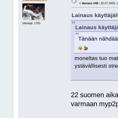
«
Vastaus #48 :
20.07.2009, 1
Lainaus käyttäjält
Viestejä: 1783
Lainaus käyttäjä
Tänään nähdään
moneltas tuo mats
ystävällisesti st
22 suomen aikaa 
varmaan myp2p: