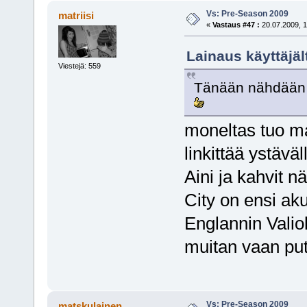
Vs: Pre-Season 2009
matriisi
«
Vastaus #47 :
20.07.2009, 1
Lainaus käyttäjäl
Viestejä: 559
Tänään nähdään 
moneltas tuo ma
linkittää ystävä
Aini ja kahvit 
City on ensi aku
Englannin Valiol
muitan vaan put
Vs: Pre-Season 2009
matskulainen