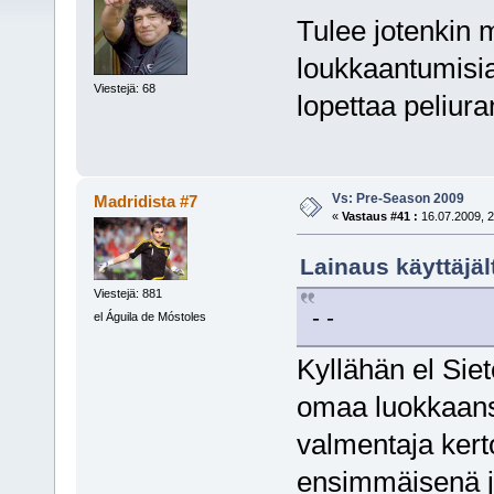
Tulee jotenkin 
loukkaantumisia
Viestejä: 68
lopettaa peliura
Vs: Pre-Season 2009
Madridista #7
«
Vastaus #41 :
16.07.2009, 2
Lainaus käyttäjäl
Viestejä: 881
- -
el Águila de Móstoles
Kyllähän el Sie
omaa luokkaansa,
valmentaja kert
ensimmäisenä ja