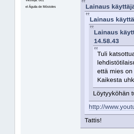
Viestejä: 881
Lainaus käyttäjä
el Águila de Móstoles
Lainaus käyttä
Lainaus käytt
14.58.43
Tuli katsott
lehdistötilai
että mies on 
Kaikesta uh
Löytyyköhän t
http://www.yo
Tattis!