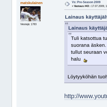
Vs: Pre-Season 2009
matskulainen
«
Vastaus #43 :
17.07.2009, 1
Lainaus käyttäjäl
Viestejä: 1783
Lainaus käyttäjä
Tuli katsottua t
suorana äsken. V
tullut seuraan 
halu
Löytyyköhän tuoh
http://www.yo