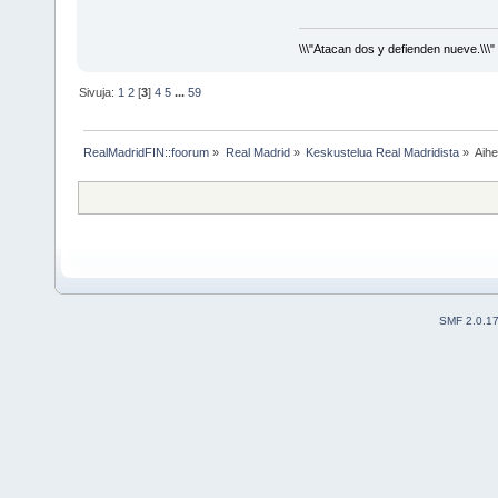
\\\"Atacan dos y defienden nueve.\\\"
Sivuja:
1
2
[
3
]
4
5
...
59
RealMadridFIN::foorum
»
Real Madrid
»
Keskustelua Real Madridista
»
Aih
SMF 2.0.1