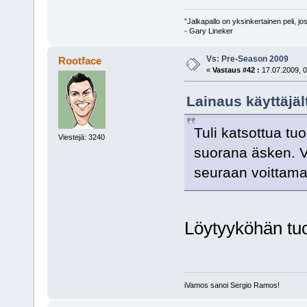
”Jalkapallo on yksinkertainen peli, j
- Gary Lineker
Vs: Pre-Season 2009
Rootface
«
Vastaus #42 :
17.07.2009, 0
Lainaus käyttäjäl
Tuli katsottua tu
Viestejä: 3240
suorana äsken. Vai
seuraan voittama
Löytyyköhän tuo
iVamos sanoi Sergio Ramos!