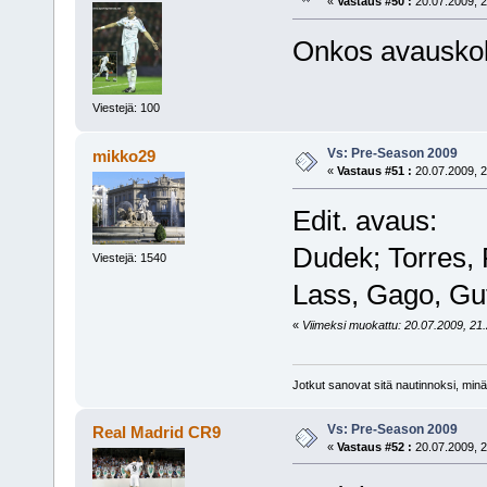
«
Vastaus #50 :
20.07.2009, 2
Onkos avauskok
Viestejä: 100
Vs: Pre-Season 2009
mikko29
«
Vastaus #51 :
20.07.2009, 2
Edit. avaus:
Dudek; Torres, 
Viestejä: 1540
Lass, Gago, Gut
«
Viimeksi muokattu: 20.07.2009, 21.
Jotkut sanovat sitä nautinnoksi, minä
Vs: Pre-Season 2009
Real Madrid CR9
«
Vastaus #52 :
20.07.2009, 2