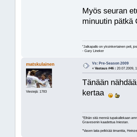
Myös seuran etu
minuutin pätkä 
”Jalkapallo on yksinkertainen peli, j
- Gary Lineker
Vs: Pre-Season 2009
matskulainen
«
Vastaus #46 :
20.07.2009, 1
Tänään nähdään
kertaa
Viestejä: 1783
"Eihän sitä mennä tupakallekaan am
Gravesenin kaadettua Iniestan.
"Vasen laita pelkkää timanttia, Heinz