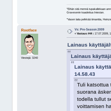
"Eihän sitä mennä tupakallekaan am
Gravesenin kaadettua Iniestan.
"Vasen laita pelkkää timanttia, Heinz
Vs: Pre-Season 2009
Rootface
«
Vastaus #44 :
17.07.2009, 1
Lainaus käyttäjäl
Lainaus käyttäjä
Viestejä: 3240
Lainaus käyttäj
14.58.43
Tuli katsottua
suorana äsken.
todella tullut
voittamisen h