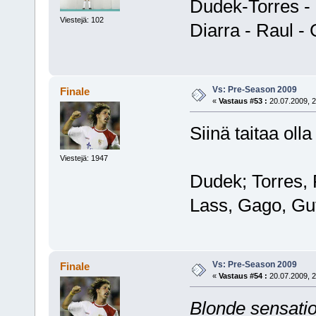
Dudek-Torres - 
Viestejä: 102
Diarra - Raul -
Vs: Pre-Season 2009
Finale
«
Vastaus #53 :
20.07.2009, 2
Siinä taitaa ol
Viestejä: 1947
Dudek; Torres, 
Lass, Gago, Gut
Vs: Pre-Season 2009
Finale
«
Vastaus #54 :
20.07.2009, 2
Blonde sensati