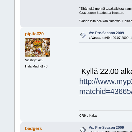
"Eihän sitä mennä tupakallekaan am
Gravesenin kaadettua Iniestan.
"Vasen laita pelkkää timanttia, Heinz
Vs: Pre-Season 2009
pipita#20
«
Vastaus #49 :
20.07.2009, 1
Viestejä: 419
Hala Madrid! <3
Kyllä 22.00 alkaa
http://www.myp
matchid=43665
CR9 y Kaka
Vs: Pre-Season 2009
badgers