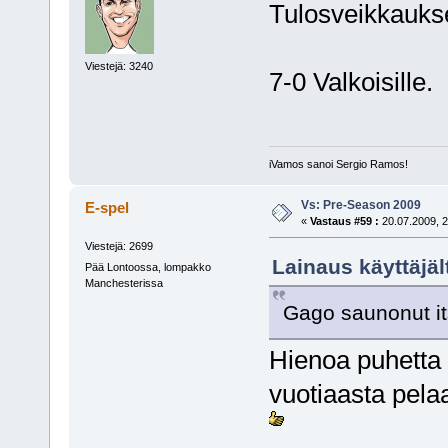
Tulosveikkauks
Viestejä: 3240
7-0 Valkoisille.
iVamos sanoi Sergio Ramos!
Vs: Pre-Season 2009
E-spel
«
Vastaus #59 :
20.07.2009, 2
Viestejä: 2699
Lainaus käyttäjält
Pää Lontoossa, lompakko
Manchesterissa
Gago saunonut i
Hienoa puhetta 
vuotiaasta pela