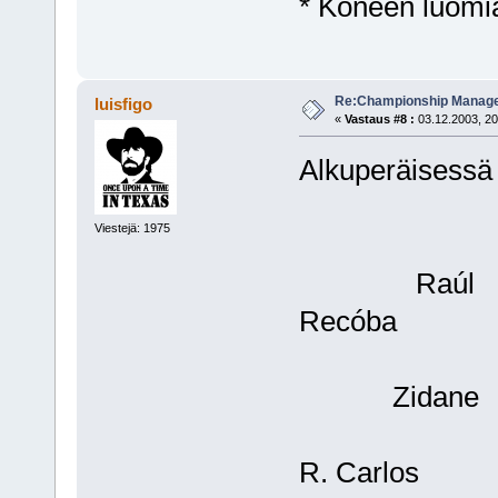
* Koneen luomia
Re:Championship Manager
luisfigo
«
Vastaus #8 :
03.12.2003, 20
Alkuperäisessä
Viestejä: 1975
Raúl Ro
Recób
Zidane M
R. Carl