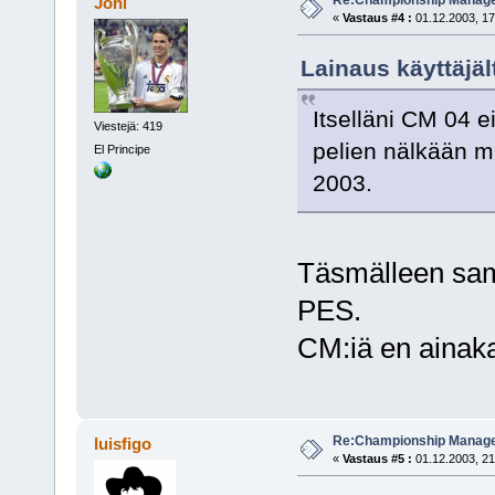
Joni
«
Vastaus #4 :
01.12.2003, 17
Lainaus käyttäjält
Itselläni CM 04 e
Viestejä: 419
pelien nälkään 
El Principe
2003.
Täsmälleen sama
PES.
CM:iä en ainaka
Re:Championship Manager
luisfigo
«
Vastaus #5 :
01.12.2003, 21