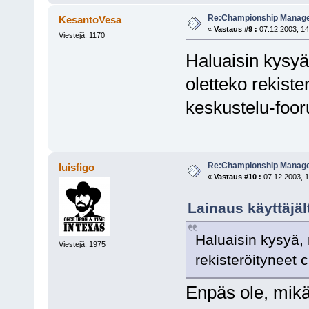
Re:Championship Manager
KesantoVesa
«
Vastaus #9 :
07.12.2003, 14
Viestejä: 1170
Haluaisin kysyä,
oletteko rekist
keskustelu-foor
Re:Championship Manager
luisfigo
«
Vastaus #10 :
07.12.2003, 1
Lainaus käyttäjäl
Haluaisin kysyä, 
Viestejä: 1975
rekisteröityneet
Enpäs ole, mikä