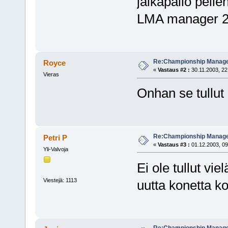
jalkapallo peli
LMA manager 2
Re:Championship Manager
Royce
«
Vastaus #2 :
30.11.2003, 22
Vieras
Onhan se tullut 
Re:Championship Manager
Petri P
«
Vastaus #3 :
01.12.2003, 09
Yli-Valvoja
Ei ole tullut vi
Viestejä: 1113
uutta konetta k
Re:Championship Manager