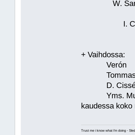
W. Samuel
I. Casi
+ Vaihdossa:
Verón
Tommass
D. Ciss
Yms. Mukavaa
kaudessa koko
Trust me i know what i'm doing - S