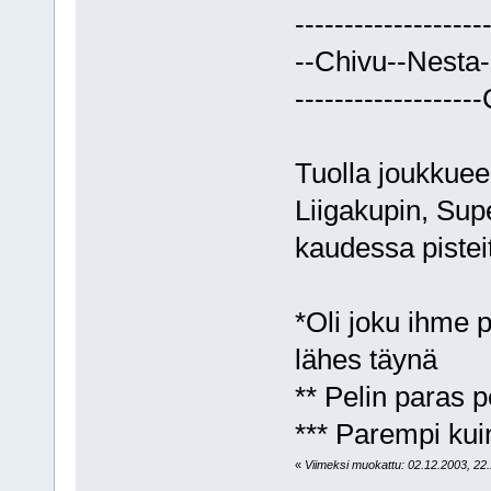
------------------
--Chivu--Nesta
------------------
Tuolla joukkueel
Liigakupin, Sup
kaudessa pisteit
*Oli joku ihme p
lähes täynä
** Pelin paras p
*** Parempi kui
«
Viimeksi muokattu: 02.12.2003, 22.12