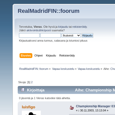
RealMadridFIN::foorum
Tervetuloa,
Vieras
. Ole hyvä ja
kirjaudu
tai
rekisteröidy
.
Jäikö
aktivointisähköposti
saamatta?
Kirjautuaksesi anna tunnus, salasana ja istuntosi pituus
Etusivu
Ohjeet
Kirjaudu
Rekisteröidy
RealMadridFIN::foorum
»
Vapaa keskustelu
»
Vapaa keskustelu
»
Aihe:
Cha
Sivuja: [
1
]
2
Kirjoittaja
Aihe: Championship Ma
0 jäsentä ja 1 Vieras katselee tätä aihetta.
Championship Manager 03 
luisfigo
«
:
30.11.2003, 13.13.04 »