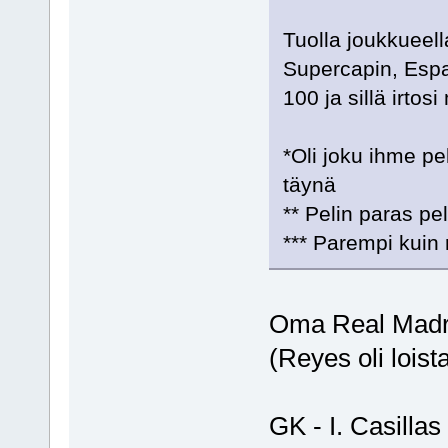
Tuolla joukkueell
Supercapin, Espa
100 ja sillä irtos
*Oli joku ihme pel
täynä
** Pelin paras pe
*** Parempi kuin
Oma Real Madrid
(Reyes oli loista
GK - I. Casillas