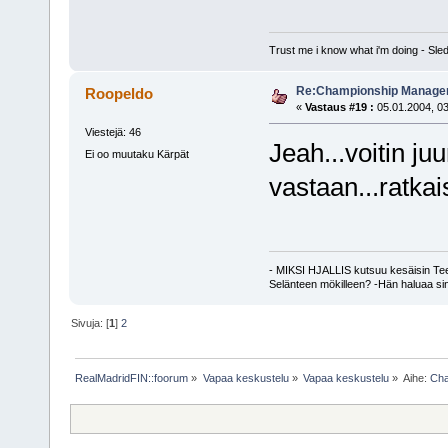
Trust me i know what i'm doing - S
Re:Championship Manager 
Roopeldo
«
Vastaus #19 :
05.01.2004, 03
Viestejä: 46
Jeah...voitin ju
Ei oo muutaku Kärpät
vastaan...ratkai
- MIKSI HJALLIS kutsuu kesäisin T
Selänteen mökilleen? -Hän haluaa sin
Sivuja: [
1
]
2
RealMadridFIN::foorum
»
Vapaa keskustelu
»
Vapaa keskustelu
»
Aihe:
Cha