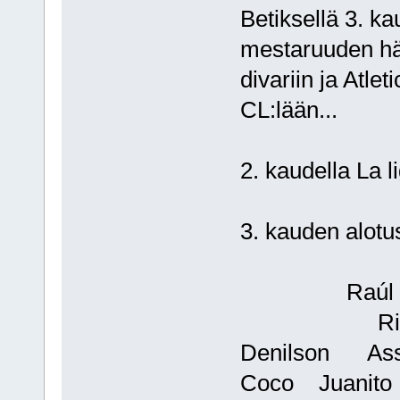
Betiksellä 3. ka
mestaruuden hä
divariin ja Atle
CL:lään...
2. kaudella La 
3. kauden alot
Raúl Fe
Rival
Denilson As
Coco Juanit