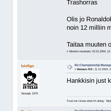
Trashorras
Olis jo Ronald
noin 12 milliin 
Taitaa muuten o
«
Viimeksi muokattu: 02.01.2004, 12.
Re:Championship Manager
luisfigo
«
Vastaus #13 :
11.12.2003, 2
Hankkisin just 
Viestejä: 1975
Trust me i know what i'm doing - S