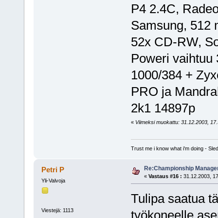
P4 2.4C, Radeo
Samsung, 512 m
52x CD-RW, So
Poweri vaihtuu 
1000/384 + Zyx
PRO ja Mandrake
2k1 14897p
«
Viimeksi muokattu: 31.12.2003, 17.51
Trust me i know what i'm doing - S
Re:Championship Manager 
Petri P
«
Vastaus #16 :
31.12.2003, 17
Yli-Valvoja
Tulipa saatua tä
Viestejä: 1113
työkoneelle as