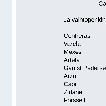
Casill
Ja vaihtopenki
Contreras
Varela
Mexes
Arteta
Gamst Pederse
Arzu
Capi
Zidane
Forssell