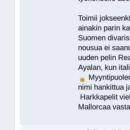
Toimii jokseen
ainakin parin k
Suomen divaris
nousua ei saanut
uuden pelin Rea
Ayalan, kun ita
Myyntipuolen 
nimi hankittua 
Harkkapelit vi
Mallorcaa vasta