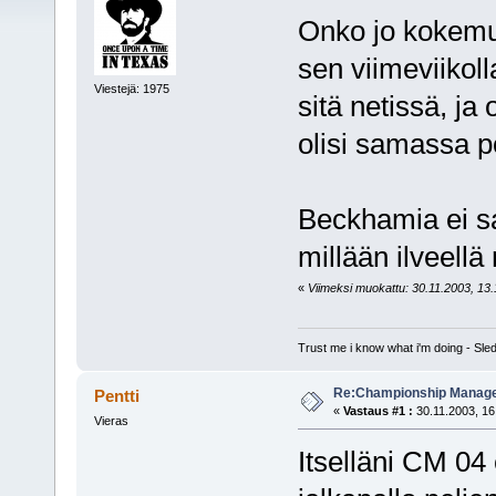
Onko jo kokemuk
sen viimeviikoll
Viestejä: 1975
sitä netissä, j
olisi samassa 
Beckhamia ei sa
millään ilveell
«
Viimeksi muokattu: 30.11.2003, 13.14
Trust me i know what i'm doing - S
Re:Championship Manager
Pentti
«
Vastaus #1 :
30.11.2003, 16
Vieras
Itselläni CM 04 