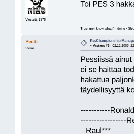
Toi PES 3 hakka
Viestejä: 1975
Trust me i know what i'm doing - S
Re:Championship Manager
Pentti
«
Vastaus #6 :
02.12.2003, 22
Vieras
Pessiissä ainut 
ei se haittaa to
hakattua paljon
täydellisyyttä k
-----------Rona
-----------------
--Raul***-------