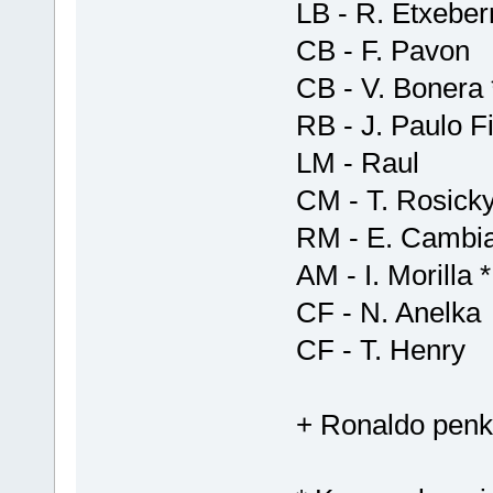
LB - R. Etxeberr
CB - F. Pavon
CB - V. Bonera 
RB - J. Paulo Fi
LM - Raul
CM - T. Rosick
RM - E. Cambi
AM - I. Morilla *
CF - N. Anelka
CF - T. Henry
+ Ronaldo penki