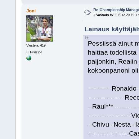
Re:Championship Manager
Joni
«
Vastaus #7 :
03.12.2003, 17
Lainaus käyttäjält
Pessiissä ainut m
Viestejä: 419
haittaa todellist
El Principe
paljonkin, Realin
kokoonpanoni oli
-----------Ronald
-----------------Re
--Raul***----------
--------------------V
--Chivu--Nesta--
-------------------Ca