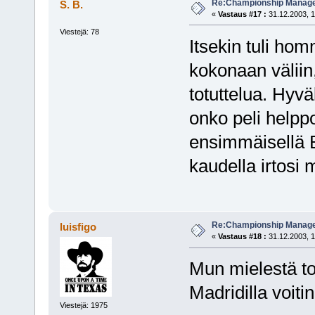
Re:Championship Manager
S. B.
«
Vastaus #17 :
31.12.2003, 1
Viestejä: 78
Itsekin tuli ho
kokonaan väliin,
totuttelua. Hyväl
onko peli helpp
ensimmäisellä B
kaudella irtosi
Re:Championship Manager
luisfigo
«
Vastaus #18 :
31.12.2003, 1
Mun mielestä to
Madridilla voit
Viestejä: 1975