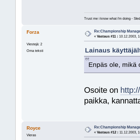
Trust me i know what i'm doing - S
Re:Championship Manager
Forza
«
Vastaus #11 :
10.12.2003, 1
Viestejä: 2
Lainaus käyttäjält
Oma teksti
Enpäs ole, mikä 
Osoite on
http:
paikka, kannatt
Re:Championship Manager
Royce
«
Vastaus #12 :
11.12.2003, 1
Vieras