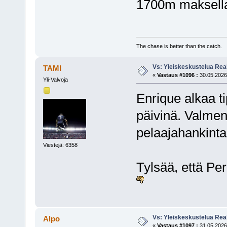
1700m maksella
The chase is better than the catch.
Vs: Yleiskeskustelua Rea
TAMI
«
Vastaus #1096 :
30.05.2026,
Yli-Valvoja
Enrique alkaa t
päivinä. Valment
pelaajahankintaa
Viestejä: 6358
Tylsää, että Per
Vs: Yleiskeskustelua Rea
Alpo
«
Vastaus #1097 :
31.05.2026,