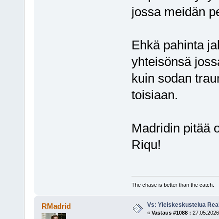
jossa meidän pe
Ehkä pahinta ja
yhteisönsä joss
kuin sodan trau
toisiaan.
Madridin pitää o
Riqu!
The chase is better than the catch.
Vs: Yleiskeskustelua Rea
RMadrid
«
Vastaus #1088 :
27.05.2026,