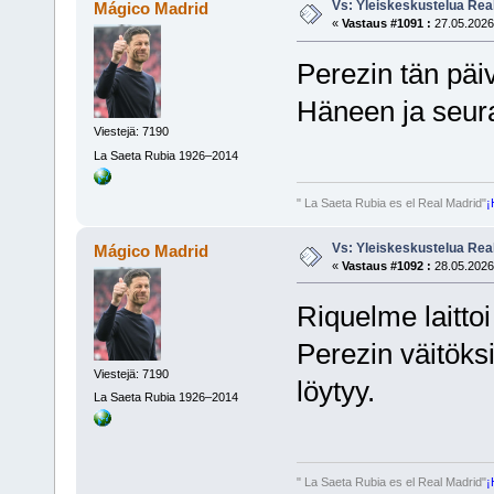
Vs: Yleiskeskustelua Rea
Mágico Madrid
«
Vastaus #1091 :
27.05.2026,
Perezin tän päi
Häneen ja seura
Viestejä: 7190
La Saeta Rubia 1926–2014
" La Saeta Rubia es el Real Madrid"
¡
Vs: Yleiskeskustelua Rea
Mágico Madrid
«
Vastaus #1092 :
28.05.2026,
Riquelme laittoi
Perezin väitöksi
Viestejä: 7190
löytyy.
La Saeta Rubia 1926–2014
" La Saeta Rubia es el Real Madrid"
¡