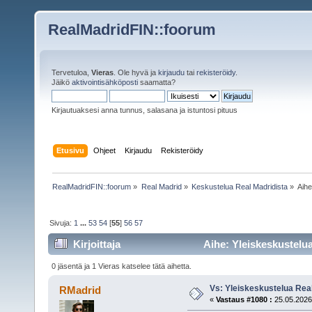
RealMadridFIN::foorum
Tervetuloa,
Vieras
. Ole hyvä ja
kirjaudu
tai
rekisteröidy
.
Jäikö
aktivointisähköposti
saamatta?
Kirjautuaksesi anna tunnus, salasana ja istuntosi pituus
Etusivu
Ohjeet
Kirjaudu
Rekisteröidy
RealMadridFIN::foorum
»
Real Madrid
»
Keskustelua Real Madridista
»
Aih
Sivuja:
1
...
53
54
[
55
]
56
57
Kirjoittaja
Aihe: Yleiskeskustelua
0 jäsentä ja 1 Vieras katselee tätä aihetta.
Vs: Yleiskeskustelua Rea
RMadrid
«
Vastaus #1080 :
25.05.2026,