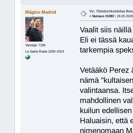
Vs: Yleiskeskustelua Rea
Mágico Madrid
«
Vastaus #1083 :
26.05.2026,
Vaalit siis näill
Eli ei tässä kau
Viestejä: 7190
tarkempia spek
La Saeta Rubia 1926–2014
Vetääkö Perez ä
nämä "kultaise
valintaansa. Its
mahdollinen val
kuilun edellisen
Haluaisin, että 
nimenomaan Mad