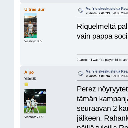
Vs: Yleiskeskustelua Rea
Ultras Sur
«
Vastaus #1093 :
28.05.2026,
Riquelmeltä pal
vain pappa soc
Viestejä: 855
Juanito: If I wasn’t a player, i’d be an 
Vs: Yleiskeskustelua Rea
Alpo
«
Vastaus #1094 :
29.05.2026,
Ylläpitäjä
Perez nöyryytet
tämän kampanjan
seuraavan 2 ka
jälkeen. Rahank
Viestejä: 7777
näillä tuloilla R