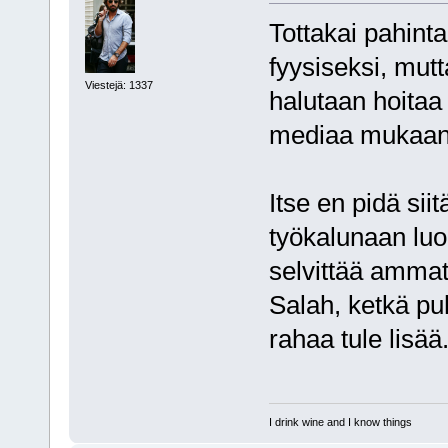
Tottakai pahinta
fyysiseksi, mutt
Viestejä: 1337
halutaan hoitaa 
mediaa mukaan
Itse en pidä sii
työkalunaan luod
selvittää ammatt
Salah, ketkä puh
rahaa tule lisää
I drink wine and I know things