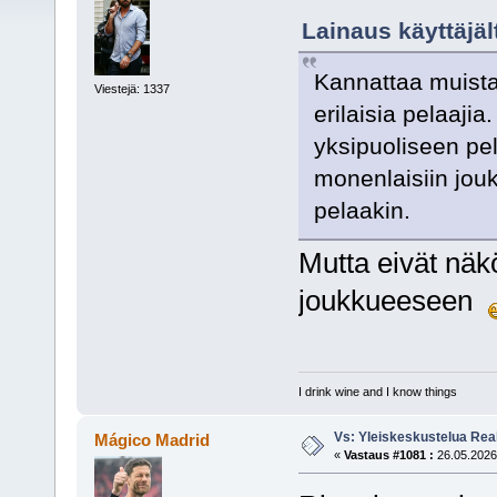
Lainaus käyttäjäl
Kannattaa muista
Viestejä: 1337
erilaisia pelaajia
yksipuoliseen pel
monenlaisiin joukk
pelaakin.
Mutta eivät näk
joukkueeseen
I drink wine and I know things
Vs: Yleiskeskustelua Rea
Mágico Madrid
«
Vastaus #1081 :
26.05.2026,