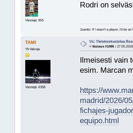
Rodri on selväst
Viestejä: 855
Juanito: If I wasn’t a player, i’d be an 
Vs: Yleiskeskustelua Rea
TAMI
«
Vastaus #1086 :
27.05.2026,
Yli-Valvoja
Ilmeisesti vain 
esim. Marcan 
Viestejä: 6358
https://www.mar
madrid/2026/05/
fichajes-jugado
equipo.html