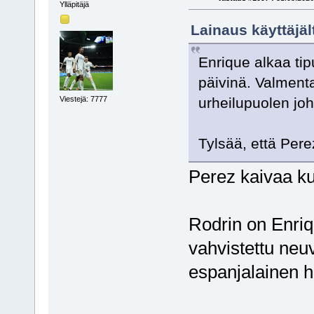
Ylläpitäjä
Lainaus käyttäjäl
Enrique alkaa tip
päivinä. Valmenta
Viestejä: 7777
urheilupuolen joh
Tylsää, että Pere
Perez kaivaa k
Rodrin on Enriqu
vahvistettu neuv
espanjalainen h