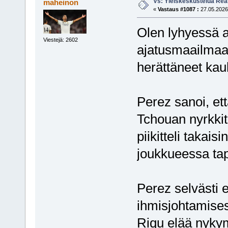
Vs: Yleiskeskustelua Rea
maheinon
«
Vastaus #1087 :
27.05.2026,
Olen lyhyessä 
Viestejä: 2602
ajatusmaailmaan
herättäneet kau
Perez sanoi, ett
Tchouan nyrkkit
piikitteli takais
joukkueessa tap
Perez selvästi
ihmisjohtamise
Riqu elää nykym