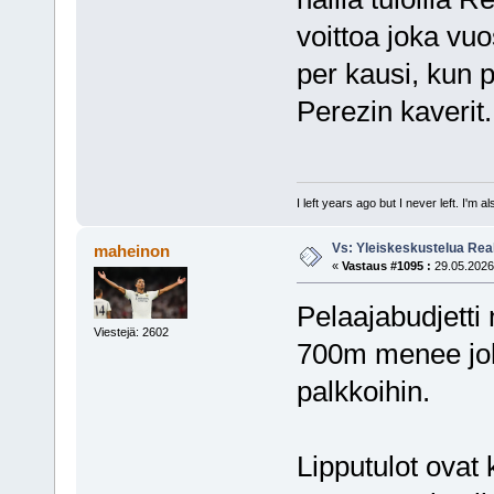
voittoa joka vuo
per kausi, kun p
Perezin kaverit.
I left years ago but I never left. I'm 
Vs: Yleiskeskustelua Rea
maheinon
«
Vastaus #1095 :
29.05.2026,
Pelaajabudjetti 
Viestejä: 2602
700m menee joh
palkkoihin.
Lipputulot ovat