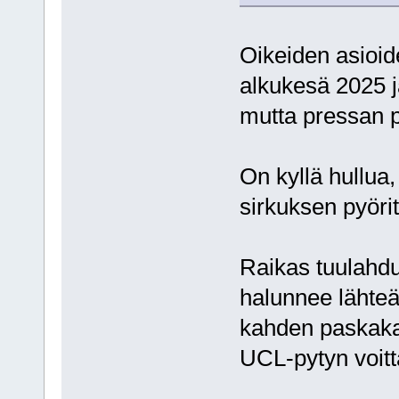
Oikeiden asioid
alkukesä 2025 j
mutta pressan pai
On kyllä hullua
sirkuksen pyörit
Raikas tuulahdus
halunnee lähte
kahden paskakau
UCL-pytyn voit