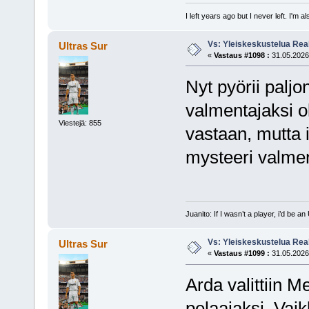
I left years ago but I never left. I'm 
Vs: Yleiskeskustelua Rea
Ultras Sur
«
Vastaus #1098 :
31.05.2026,
Nyt pyörii paljo
valmentajaksi ol
Viestejä: 855
vastaan, mutta i
mysteeri valme
Juanito: If I wasn’t a player, i’d be an 
Vs: Yleiskeskustelua Rea
Ultras Sur
«
Vastaus #1099 :
31.05.2026,
Arda valittiin M
pelaajaksi. Vai