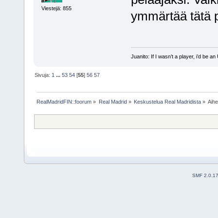
Viestejä: 855
ymmärtää tätä 
Juanito: If I wasn’t a player, i’d be an 
Sivuja:
1
...
53
54
[
55
]
56
57
RealMadridFIN::foorum
»
Real Madrid
»
Keskustelua Real Madridista
»
Aih
SMF 2.0.1