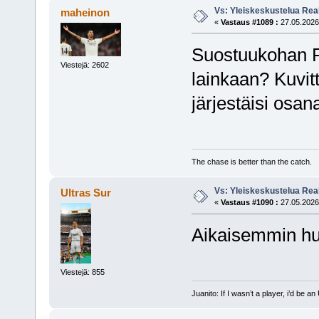
Vs: Yleiskeskustelua Rea
maheinon
«
Vastaus #1089 :
27.05.2026,
Suostuukohan P
Viestejä: 2602
lainkaan? Kuvitte
järjestäisi osan
The chase is better than the catch.
Vs: Yleiskeskustelua Rea
Ultras Sur
«
Vastaus #1090 :
27.05.2026,
Aikaisemmin huhu
Viestejä: 855
Juanito: If I wasn’t a player, i’d be an 