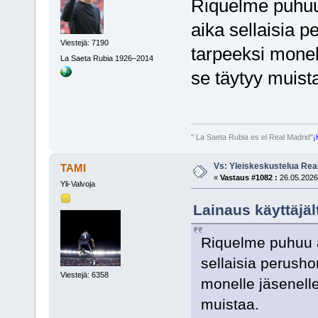
Riquelme puhuu 
aika sellaisia
Viestejä: 7190
tarpeeksi monel
La Saeta Rubia 1926–2014
se täytyy muist
" La Saeta Rubia es el Real Madrid"
¡
Vs: Yleiskeskustelua Rea
TAMI
«
Vastaus #1082 :
26.05.2026,
Yli-Valvoja
Lainaus käyttäjäl
Riquelme puhuu ai
sellaisia perush
Viestejä: 6358
monelle jäsenelle
muistaa.