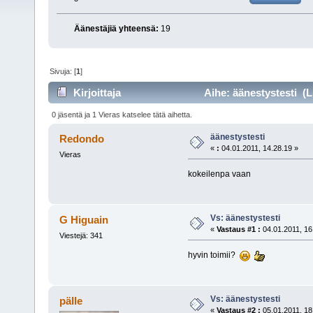
Äänestäjiä yhteensä:
19
Sivuja: [
1
]
Kirjoittaja
Aihe: äänestystesti (L
0 jäsentä ja 1 Vieras katselee tätä aihetta.
äänestystesti
Redondo
«
:
04.01.2011, 14.28.19 »
Vieras
kokeilenpa vaan
Vs: äänestystesti
G Higuain
«
Vastaus #1 :
04.01.2011, 16
Viestejä: 341
hyvin toimii?
Vs: äänestystesti
pälle
«
Vastaus #2 :
05.01.2011, 18