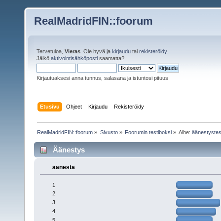
RealMadridFIN::foorum
Tervetuloa,
Vieras
. Ole hyvä ja
kirjaudu
tai
rekisteröidy
.
Jäikö
aktivointisähköposti
saamatta?
Kirjautuaksesi anna tunnus, salasana ja istuntosi pituus
Etusivu
Ohjeet
Kirjaudu
Rekisteröidy
RealMadridFIN::foorum
»
Sivusto
»
Foorumin testiboksi
»
Aihe:
äänestystes
Äänestys
äänestä
1
2
3
4
5