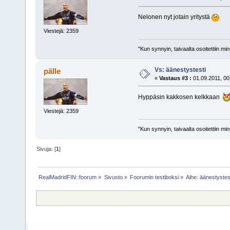
Nelonen nyt jotain yritystä
Viestejä: 2359
"Kun synnyin, taivaalta osoitettiin mi
Vs: äänestystesti
pälle
«
Vastaus #3 :
01.09.2011, 00
Hyppäsin kakkosen kelkkaan
Viestejä: 2359
"Kun synnyin, taivaalta osoitettiin mi
Sivuja: [
1
]
RealMadridFIN::foorum
»
Sivusto
»
Foorumin testiboksi
»
Aihe:
äänestystes