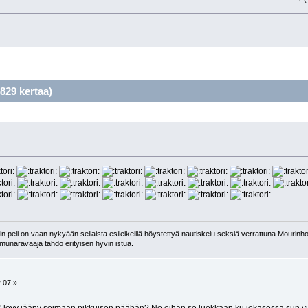
829 kertaa)
 peli on vaan nykyään sellaista esileikeillä höystettyä nautiskelu seksiä verrattuna Mourinho
n munaravaaja tahdo erityisen hyvin istua.
.07 »