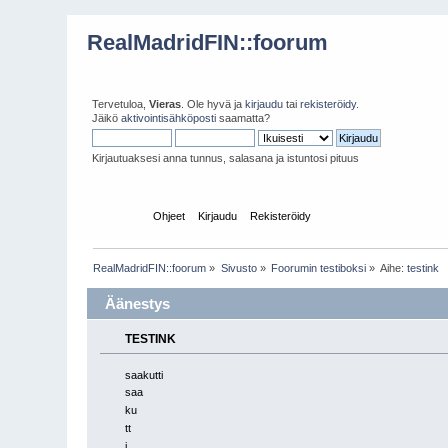
RealMadridFIN::foorum
Tervetuloa,
Vieras
. Ole hyvä ja
kirjaudu
tai
rekisteröidy
.
Jäikö
aktivointisähköposti
saamatta?
Kirjautuaksesi anna tunnus, salasana ja istuntosi pituus
Etusivu
Ohjeet
Kirjaudu
Rekisteröidy
RealMadridFIN::foorum
»
Sivusto
»
Foorumin testiboksi
»
Aihe:
testink
Äänestys
TESTINK
saakutti
saa
ku
tt
i