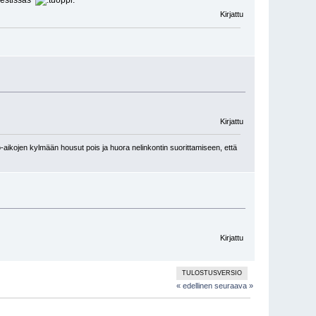
iestissäs
Kirjattu
Kirjattu
-aikojen kylmään housut pois ja huora nelinkontin suorittamiseen, että
Kirjattu
TULOSTUSVERSIO
« edellinen
seuraava »