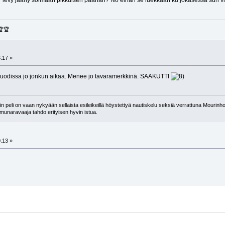
ti" levy jääny soimaan pikkuisen päähän? No eihän se luekkaan ku jokasessa sun v
🏆🏆
.17 »
muodissa jo jonkun aikaa. Menee jo tavaramerkkinä. SAAKUTTI
 peli on vaan nykyään sellaista esileikeillä höystettyä nautiskelu seksiä verrattuna Mourinho
n munaravaaja tahdo erityisen hyvin istua.
.13 »