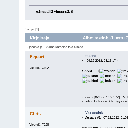
Äänestäjiä yhteensä:
9
Sivuja: [
1
]
Kirjoittaja
Aihe: testink (Luettu 7
0 jäsentä ja 1 Vieras katselee tätä aihetta.
testink
Figuuri
«
:
06.12.2012, 23.13.17 »
Viestejä: 3192
SAAKUTTI
snooker [02|Dec 10:57 PM]: Realin
ei siihen tuollainen Balen tyyline
Vs: testink
Chris
«
Vastaus #1 :
07.12.2012, 01.32
Viestejä: 7028