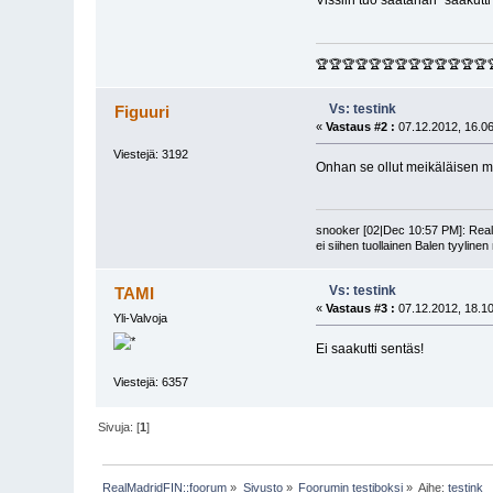
Vissiin tuo saatanan "saakut
🏆🏆🏆🏆🏆🏆🏆🏆🏆🏆🏆🏆🏆
Vs: testink
Figuuri
«
Vastaus #2 :
07.12.2012, 16.06
Viestejä: 3192
Onhan se ollut meikäläisen 
snooker [02|Dec 10:57 PM]: Realin
ei siihen tuollainen Balen tyyline
Vs: testink
TAMI
«
Vastaus #3 :
07.12.2012, 18.10
Yli-Valvoja
Ei saakutti sentäs!
Viestejä: 6357
Sivuja: [
1
]
RealMadridFIN::foorum
»
Sivusto
»
Foorumin testiboksi
»
Aihe:
testink