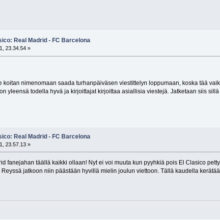
sico: Real Madrid - FC Barcelona
1, 23.34.54 »
tse koitan nimenomaan saada turhanpäiväsen viestittelyn loppumaan, koska tää vaik
 yleensä todella hyvä ja kirjoittajat kirjoittaa asiallisia viestejä. Jatketaan siis sillä 
sico: Real Madrid - FC Barcelona
1, 23.57.13 »
d fanejahan täällä kaikki ollaan! Nyt ei voi muuta kun pyyhkiä pois El Clasico pet
Reyssä jatkoon niin päästään hyvillä mielin joulun viettoon. Tällä kaudella kerätää