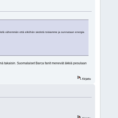
la vielä vähemmän että eiköhän siedetä toisiamme ja sunnataan energia
nä takaisin. Suomalaiset Barca fanit menevät äkkiä pesulaan
Kirjattu