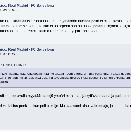
sico: Real Madrid - FC Barcelona
1, 03.05.02 »
ukan takin kääntämistä ronaldoa kohtaan,yhtäkään huonoa peliä ei muka kestä tulla,ni
iin.Sama messin kohdalla,kun ei oo argentiinan paidassa pelannu täydellisesti,ni
pallomaailmaa paremmin kuin kukaan on tehnyt pitkään aikaan.
sico: Real Madrid - FC Barcelona
1, 07.13.22 »
3.12.2011, 03.05.02
an takin kääntämistä ronaldoa kohtaan,yhtäkään huonoa peliä ei muka kestä tulla,ni alkaa huutelut
un ei oo argentiinan paidassa pelannu täydellisesti,ni ei oo muka suurien pelien mies?Faktahan
aikaan.
aittaa, sen avulla myydään rättejä ympäri maailmaa järkyttäviä määriä ja parhaimm
i voi laittaa penkille, kun peli ei kulje. Muistaakseni ainut valmentaja, jolla on oll