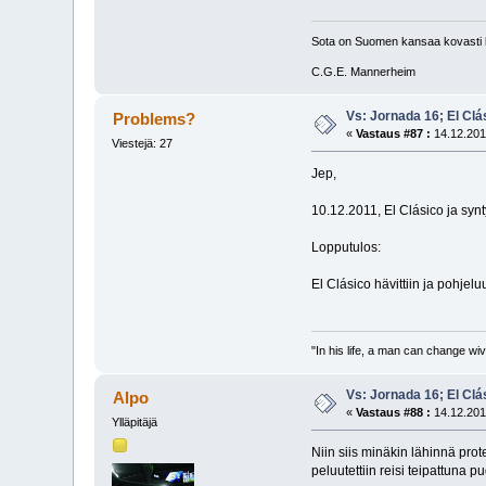
Sota on Suomen kansaa kovasti k
C.G.E. Mannerheim
Vs: Jornada 16; El Clá
Problems?
«
Vastaus #87 :
14.12.201
Viestejä: 27
Jep,
10.12.2011, El Clásico ja syn
Lopputulos:
El Clásico hävittiin ja pohje
"In his life, a man can change wi
Vs: Jornada 16; El Clá
Alpo
«
Vastaus #88 :
14.12.201
Ylläpitäjä
Niin siis minäkin lähinnä pr
peluutettiin reisi teipattuna