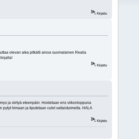
Kirjattu
uttaa olevan aika pitkälti ainoa suomalainen Realia
linjalla!
Kirjattu
tymys ja siirtyä eteenpäin. Hoidetaan ens viikonloppuna
n pytyt himaan ja tiputetaan culet valtaistuimelta. HALA
Kirjattu