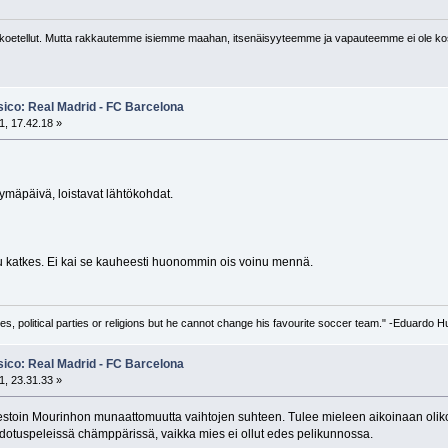
oetellut. Mutta rakkautemme isiemme maahan, itsenäisyyteemme ja vapauteemme ei ole kos
sico: Real Madrid - FC Barcelona
1, 17.42.18 »
tymäpäivä, loistavat lähtökohdat.
luu katkes. Ei kai se kauheesti huonommin ois voinu mennä.
ves, political parties or religions but he cannot change his favourite soccer team." -Eduardo
sico: Real Madrid - FC Barcelona
1, 23.31.33 »
otestoin Mourinhon munaattomuutta vaihtojen suhteen. Tulee mieleen aikoinaan ol
 pudotuspeleissä chämppärissä, vaikka mies ei ollut edes pelikunnossa.