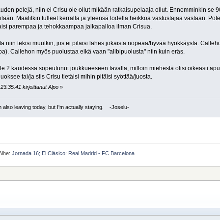
den pelejä, niin ei Crisu ole ollut mikään ratkaisupelaaja ollut. Ennemminkin se 90
ksilään. Maalitkin tulleet kerralla ja yleensä todella heikkoa vastustajaa vastaan. P
laisi parempaa ja tehokkaampaa jalkapalloa ilman Crisua.
a niin tekisi muutkin, jos ei pilaisi lähes jokaista nopeaa/hyvää hyökkäystä. Calleh
oa). Callehon myös puolustaa eikä vaan "alibipuolusta" niin kuin eräs.
ole 2 kaudessa sopeutunut joukkueeseen tavalla, milloin miehestä olisi oikeasti apu
uoksee tai/ja siis Crisu tietäisi mihin pitäisi syöttää/juosta.
23.35.41 kirjoittanut Alpo
»
I'm also leaving today, but I'm actually staying. -Joselu-
Aihe:
Jornada 16; El Clásico: Real Madrid - FC Barcelona