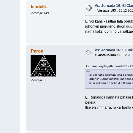
Vs: Jornada 16; El Clá
kinde81
«
Vastaus #83 :
13.12.201
Viestejä: 149
Ei voi kans käsittää tätä por
johonkin juorulehdistöön duun
nämä kaksi dominoivat jalka
Vs: Jornada 16; El Clá
Paroni
«
Vastaus #84 :
13.12.201
Lainaus käyttäjältä: kinde81 - 1
Ei voi kans käsittää tätä poruk
duuniin.Sama messin kohdalla,k
Viestejä: 65
kuin kukaan on tehnyt pitkään 
Ei Ronaldoa kannata pihalle l
pelejä.
Itse en ymmärrä, miksi häntä e