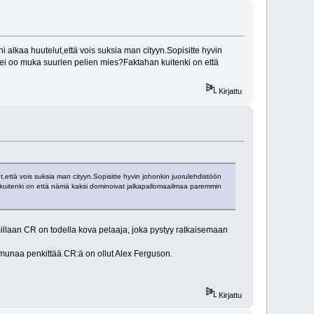
 alkaa huutelut,että vois suksia man cityyn.Sopisitte hyvin
 ei oo muka suurien pelien mies?Faktahan kuitenki on että
Kirjattu
,että vois suksia man cityyn.Sopisitte hyvin johonkin juorulehdistöön
 kuitenki on että nämä kaksi dominoivat jalkapallomaailmaa paremmin
illaan CR on todella kova pelaaja, joka pystyy ratkaisemaan
ut munaa penkittää CR:ä on ollut Alex Ferguson.
Kirjattu