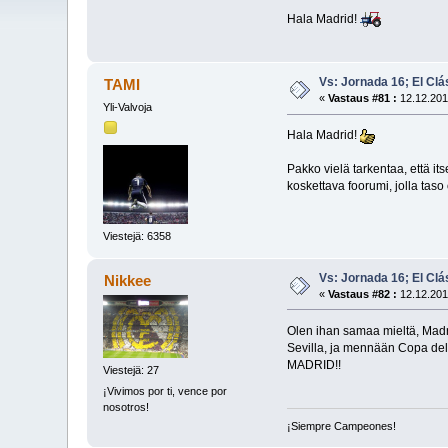
Hala Madrid!
Vs: Jornada 16; El Clá
TAMI
«
Vastaus #81 :
12.12.201
Yli-Valvoja
Hala Madrid!
Pakko vielä tarkentaa, että i
koskettava foorumi, jolla taso on
Viestejä: 6358
Vs: Jornada 16; El Clá
Nikkee
«
Vastaus #82 :
12.12.201
Olen ihan samaa mieltä, Madri
Sevilla, ja mennään Copa del 
MADRID!!
Viestejä: 27
¡Vivimos por ti, vence por
nosotros!
¡Siempre Campeones!