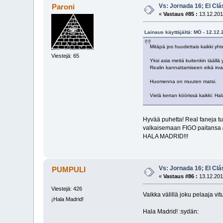
Vs: Jornada 16; El Clá
Paroni
«
Vastaus #85 :
13.12.201
Lainaus käyttäjältä: MÖ - 12.12.
Mitäpä jos huudettais kaikki y
Viestejä: 65
Yksi asia meitä kuitenkin tääll
Realin kannattamiseen eikä irvai
Huomenna on muuten matsi.
Vielä kerran köörissä kaikki: Ha
Hyvää puhetta! Real faneja t
valkaisemaan FIGO paitansa
HALA MADRID!!!
Vs: Jornada 16; El Clá
PUMPULI
«
Vastaus #86 :
13.12.201
Viestejä: 426
Vaikka välillä joku pelaaja vi
¡Hala Madrid!
Hala Madrid! :sydän: