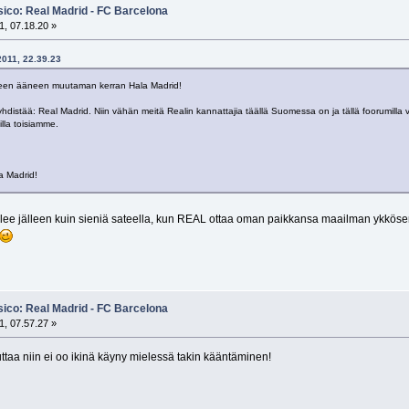
sico: Real Madrid - FC Barcelona
1, 07.18.20 »
2011, 22.39.23
hteen ääneen muutaman kerran Hala Madrid!
ä yhdistää: Real Madrid. Niin vähän meitä Realin kannattajia täällä Suomessa on ja tällä foorumil
lla toisiamme.
la Madrid!
ulee jälleen kuin sieniä sateella, kun REAL ottaa oman paikkansa maailman ykköse
sico: Real Madrid - FC Barcelona
1, 07.57.27 »
tuttaa niin ei oo ikinä käyny mielessä takin kääntäminen!