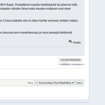
M € floppi. Pysäyttänyt nopeita hyökkäyksiä tai pilannut niitä
otentiaaliin nähden lähes koko kauden esitykset ovat oleet
on Crisun paikalla niin ei oltais hävitty varmaan yhtään matsia
a (muussa kuin maalinteossa) ja muut pelaajat tietäisivät
Kirjattu
TULOSTUSVERSIO
« edellinen
seuraava »
Siirry: