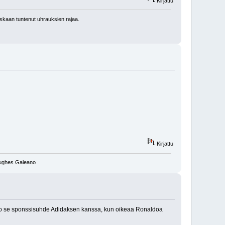
Kirjattu
kaan tuntenut uhrauksien rajaa.
Kirjattu
 Hughes Galeano
iko se sponssisuhde Adidaksen kanssa, kun oikeaa Ronaldoa