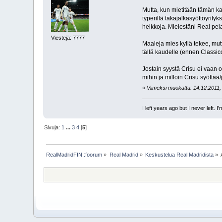
Mutta, kun mietitään tämän kau
typerillä takajalkasyöttöyrity
heikkoja. Mielestäni Real pe
Viestejä: 7777
Maaleja mies kyllä tekee, mutt
tällä kaudelle (ennen Classic
Jostain syystä Crisu ei vaan 
mihin ja milloin Crisu syöttää/j
«
Viimeksi muokattu: 14.12.2011, 
I left years ago but I never left. 
Sivuja:
1
...
3
4
[
5
]
RealMadridFIN::foorum
»
Real Madrid
»
Keskustelua Real Madridista
»