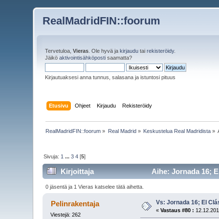
RealMadridFIN::foorum
Tervetuloa,
Vieras
. Ole hyvä ja
kirjaudu
tai
rekisteröidy
.
Jäikö
aktivointisähköposti
saamatta?
Kirjautuaksesi anna tunnus, salasana ja istuntosi pituus
Etusivu
Ohjeet
Kirjaudu
Rekisteröidy
RealMadridFIN::foorum
»
Real Madrid
»
Keskustelua Real Madridista
»
Sivuja:
1
...
3
4
[
5
]
Kirjoittaja
Aihe: Jornada 16; E
0 jäsentä ja 1 Vieras katselee tätä aihetta.
Vs: Jornada 16; El Clá
Pelinrakentaja
«
Vastaus #80 :
12.12.201
Viestejä: 262