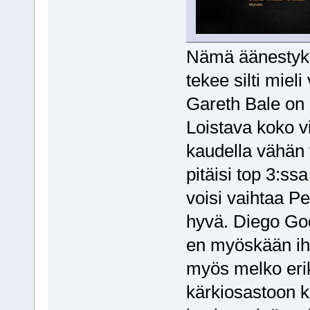
Nämä äänestyks
tekee silti mie
Gareth Bale on e
Loistava koko vi
kaudella vähän 
pitäisi top 3:ss
voisi vaihtaa Pe
hyvä. Diego God
en myöskään iha
myös melko erik
kärkiosastoon ku