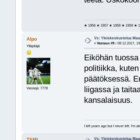
★ 1956 ★ 1957 ★ 1958 ★ 1959 ★ 1
Vs: Yleiskeskustelua Maai
Alpo
«
Vastaus #9 :
08.12.2017, 19
Ylläpitäjä
Eiköhän tuossa 
politiikka, kute
päätöksessä. 
liigassa ja tait
Viestejä: 7778
kansalaisuus.
I left years ago but I never left. I'm 
Vs: Yleiskeskustelua Maai
TAMI