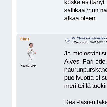
koska esittänyt 
sallikaa mun nau
alkaa oleen.
Vs: Yleiskeskustelua Maai
Chris
«
Vastaus #4 :
10.01.2017, 15
Ja mielestäni s
Alves. Pari edel
Viestejä: 7034
naurunpurskahdu
puolivuotta ei s
meriiteillä tuokin
Real-lasien tak