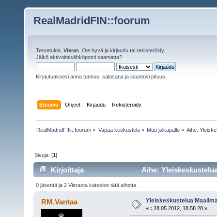
RealMadridFIN::foorum
Tervetuloa,
Vieras
. Ole hyvä ja
kirjaudu
tai
rekisteröidy
.
Jäikö
aktivointisähköposti
saamatta?
Kirjautuaksesi anna tunnus, salasana ja istuntosi pituus
Etusivu
Ohjeet
Kirjaudu
Rekisteröidy
RealMadridFIN::foorum
»
Vapaa keskustelu
»
Muu jalkapallo
»
Aihe:
Yleiske
Sivuja: [
1
]
Kirjoittaja
Aihe: Yleiskeskustelua
0 jäsentä ja 2 Vierasta katselee tätä aihetta.
Yleiskeskustelua Maailma
RM.Vantaa
«
:
28.05.2012, 18.58.28 »