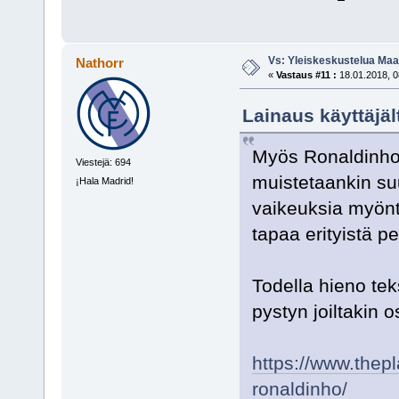
Vs: Yleiskeskustelua Maai
Nathorr
«
Vastaus #11 :
18.01.2018, 0
Lainaus käyttäjäl
Myös Ronaldinholl
Viestejä: 694
muistetaankin su
¡Hala Madrid!
vaikeuksia myöntä
tapaa erityistä pe
Todella hieno teks
pystyn joiltakin
https://www.thepl
ronaldinho/