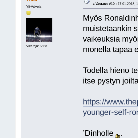
«
Vastaus #10 :
17.01.2018, 1
Yli-Valvoja
Myös Ronaldinhol
muistetaankin s
vaikeuksia myön
Viestejä: 6358
monella tapaa er
Todella hieno te
itse pystyn joi
https://www.the
younger-self-ro
’Dinholle
.