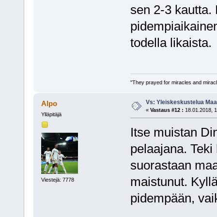
sen 2-3 kautta.
pidempiaikainen 
todella likaista.
"They prayed for miracles and miracl
Vs: Yleiskeskustelua Maai
Alpo
«
Vastaus #12 :
18.01.2018, 1
Ylläpitäjä
Itse muistan D
pelaajana. Teki 
suorastaan maag
maistunut. Kyllä
Viestejä: 7778
pidempään, vaik