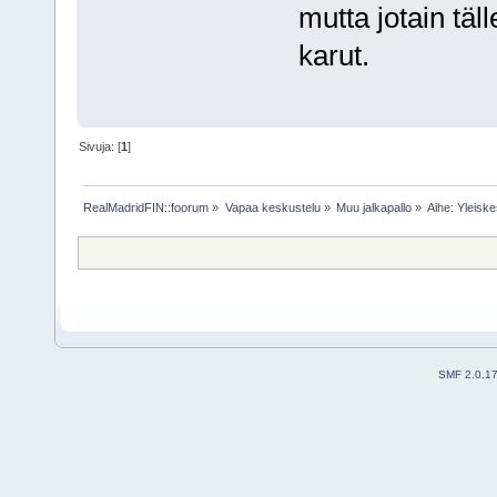
mutta jotain täl
karut.
Sivuja: [
1
]
RealMadridFIN::foorum
»
Vapaa keskustelu
»
Muu jalkapallo
»
Aihe:
Yleiske
SMF 2.0.1