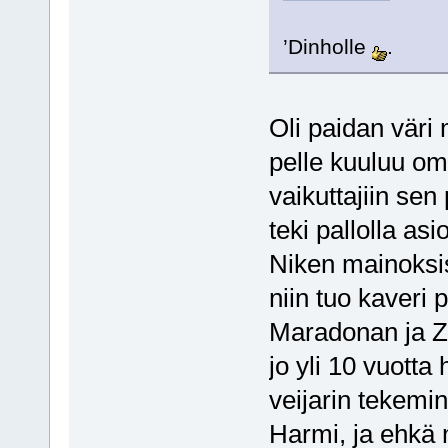
’Dinholle
.
Oli paidan väri 
pelle kuuluu omi
vaikuttajiin sen
teki pallolla asi
Niken mainoksis
niin tuo kaveri 
Maradonan ja Zi
jo yli 10 vuott
veijarin tekemine
Harmi, ja ehkä 