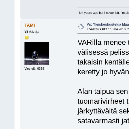
I left years ago but I never left. I'm 
Vs: Yleiskeskustelua Maai
TAMI
«
Vastaus #13 :
16.04.2018, 2
Yli-Valvoja
VARilla menee t
välisessä peliss
takaisin kentäll
Viestejä: 6358
keretty jo hyvän
Alan taipua sen 
tuomarivirheet t
järkyttävältä se
satavarmasti ja