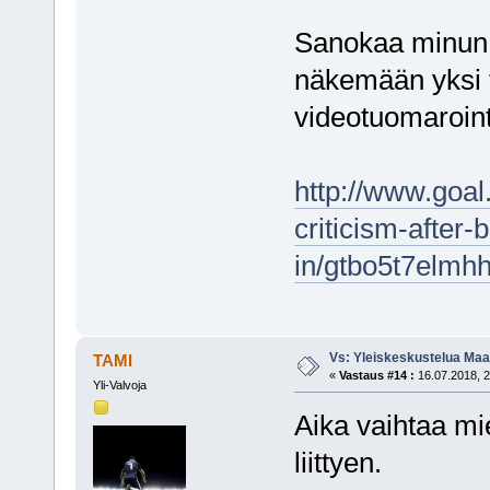
Sanokaa minun s
näkemään yksi 
videotuomarointii
http://www.goal
criticism-after-
in/gtbo5t7elmh
Vs: Yleiskeskustelua Maai
TAMI
«
Vastaus #14 :
16.07.2018, 2
Yli-Valvoja
Aika vaihtaa mi
liittyen.