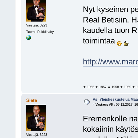
Nyt kyseinen pe
Real Betisiin. H
Viestejä: 3223
kaudella tuon R
Teemu Pukki baby
toimintaa
http://www.mar
★ 1956 ★ 1957 ★ 1958 ★ 1959 ★ 1
Vs: Yleiskeskustelua Maai
Siete
«
Vastaus #8 :
08.12.2017, 16
Eremenkolle nap
kokaiinin käytös
Viestejä: 3223