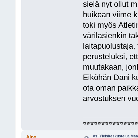
sielä nyt ollut 
huikean viime k
toki myös Atleti
värilasienkin t
laitapuolustaja, 
perusteluksi, et
muutakaan, jon
Eiköhän Dani kui
ota oman paikk
arvostuksen vu
🏆🏆🏆🏆🏆🏆🏆🏆🏆🏆🏆🏆🏆🏆
Vs: Yleiskeskustelua Maai
Alpo