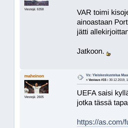
Viestejä: 6358
VAR toimi kisoje
ainoastaan Portu
jätti allekirjoi
Jatkoon.
Vs: Yleiskeskustelua Maai
maheinon
«
Vastaus #15 :
30.12.2019, 1
UEFA saisi kyllä
Viestejä: 2605
jotka tässä tapa
https://as.com/