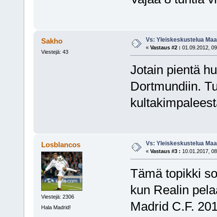
Vs: Yleiskeskustelua Maai
Sakho
«
Vastaus #2 :
01.09.2012, 09
Viestejä: 43
Jotain pientä hu
Dortmundiin. Tu
kultakimpaleest
Vs: Yleiskeskustelua Maai
Losblancos
«
Vastaus #3 :
10.01.2017, 08
Tämä topikki so
kun Realin pelaa
Viestejä: 2306
Madrid C.F. 20
Hala Madrid!