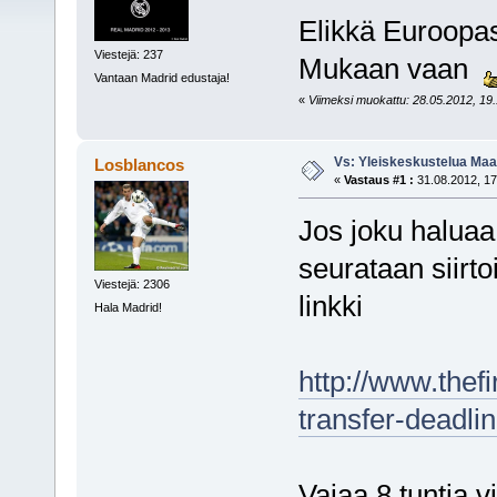
Elikkä Euroopas
Viestejä: 237
Mukaan vaan
Vantaan Madrid edustaja!
«
Viimeksi muokattu: 28.05.2012, 19.
Vs: Yleiskeskustelua Maai
Losblancos
«
Vastaus #1 :
31.08.2012, 17
Jos joku haluaa 
seurataan siirto
Viestejä: 2306
linkki
Hala Madrid!
http://www.thef
transfer-deadlin
Vajaa 8 tuntia v