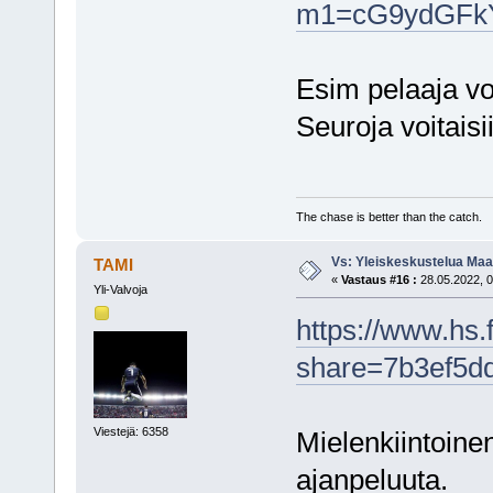
m1=cG9ydGF
Esim pelaaja vo
Seuroja voitais
The chase is better than the catch.
Vs: Yleiskeskustelua Maai
TAMI
«
Vastaus #16 :
28.05.2022, 0
Yli-Valvoja
https://www.hs.
share=7b3ef5d
Viestejä: 6358
Mielenkiintoine
ajanpeluuta.