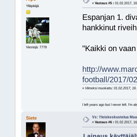
«
Vastaus #5 :
01.02.2017, 16
Ylläpitäjä
Espanjan 1. div
hankkinut riveih
"Kaikki on vaan
Viestejä: 7778
http://www.marc
football/2017/
«
Viimeksi muokattu: 01.02.2017, 16.1
I left years ago but I never left. I'm 
Vs: Yleiskeskustelua Maai
Siete
«
Vastaus #6 :
01.02.2017, 16
Lainaus käyttäjäl