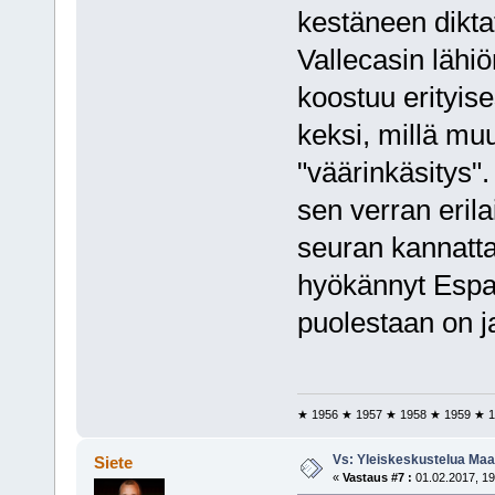
kestäneen dikta
Vallecasin lähiö
koostuu erityis
keksi, millä muu
"väärinkäsitys".
sen verran erila
seuran kannattaj
hyökännyt Espa
puolestaan on ja
★ 1956 ★ 1957 ★ 1958 ★ 1959 ★ 1
Vs: Yleiskeskustelua Maai
Siete
«
Vastaus #7 :
01.02.2017, 19