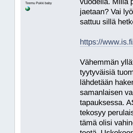
vuodella. Millä 
Teemu Pukki baby
jaetaan? Vai ly
sattuu sillä het
https://www.is.
Vähemmän yllätt
tyytyväisiä tuom
lähdetään hakem
samanlaisen va
tapauksessa. A
tekosyy perulai
tämä olisi vahin
teetä. Uskokoon