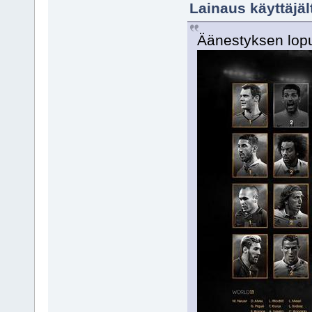
Lainaus käyttäjält
Äänestyksen lopul