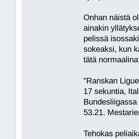
Onhan näistä oll
ainakin yllätyks
pelissä isossak
sokeaksi, kun k
tätä normaalina
”Ranskan Ligue 1
17 sekuntia, It
Bundesliigassa 
53.21. Mestarien
Tehokas peliaika