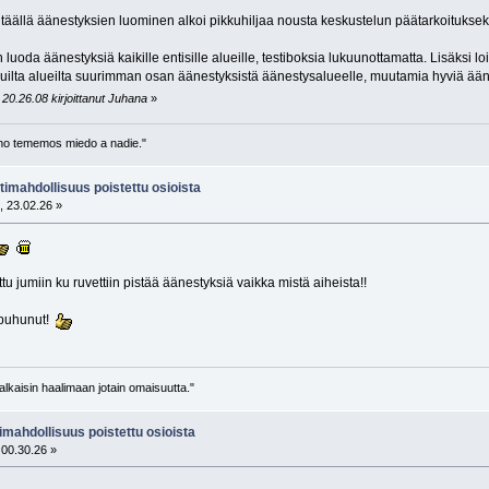
 täällä äänestyksien luominen alkoi pikkuhiljaa nousta keskustelun päätarkoitukseksi
uoda äänestyksiä kaikille entisille alueille, testiboksia lukuunottamatta. Lisäksi l
 muilta alueilta suurimman osan äänestyksistä äänestysalueelle, muutamia hyviä ääne
20.26.08 kirjoittanut Juhana
»
no tememos miedo a nadie."
imahdollisuus poistettu osioista
, 23.02.26 »
 jumiin ku ruvettiin pistää äänestyksiä vaikka mistä aiheista!!
 puhunut!
lkaisin haalimaan jotain omaisuutta."
mahdollisuus poistettu osioista
 00.30.26 »