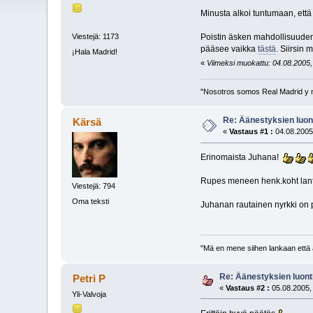
Minusta alkoi tuntumaan, että
Poistin äsken mahdollisuuden l
Viestejä: 1173
pääsee vaikka
tästä
. Siirsin
¡Hala Madrid!
«
Viimeksi muokattu: 04.08.2005, 
"Nosotros somos Real Madrid y 
Re: Äänestyksien luont
Kärsä
«
Vastaus #1 :
04.08.2005
Erinomaista Juhana!
Rupes meneen henk.koht lanttu
Viestejä: 794
Oma teksti
Juhanan rautainen nyrkki on
"Mä en mene siihen lankaan että a
Re: Äänestyksien luonti
Petri P
«
Vastaus #2 :
05.08.2005,
Yli-Valvoja