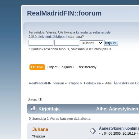
RealMadridFIN::foorum
Tervetuloa,
Vieras
. Ole hyvä ja
kirjaudu
tai
rekisteröidy
.
Jäikö
aktivointisähköposti
saamatta?
Kirjautuaksesi anna tunnus, salasana ja istuntosi pituus
Etusivu
Ohjeet
Kirjaudu
Rekisteröidy
RealMadridFIN::foorum
»
Ylläpito
»
Tiedotuksia
»
Aihe:
Äänestyksien luo
Sivuja: [
1
]
Kirjoittaja
Aihe: Äänestyksien 
0 jäsentä ja 1 Vieras katselee tätä aihetta.
Äänestyksien luontimah
Juhana
«
:
04.08.2005, 20.16.19 »
Ylläpitäjä