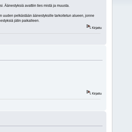
. Äänestyksiä avattiin ties mistä ja muusta.
oin uuden pelkästään äänestyksille tarkoitetun alueen, jonne
styksiä jätin paikalleen.
Kirjattu
Kirjattu