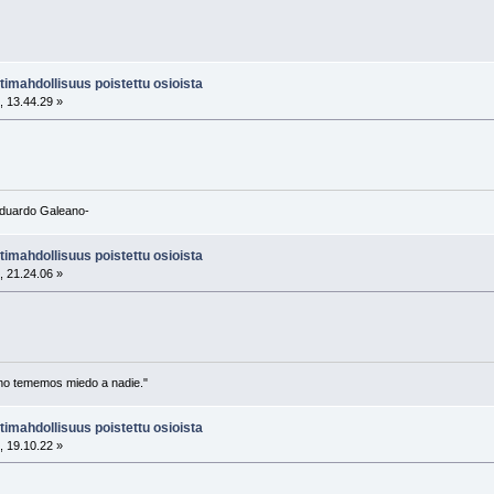
imahdollisuus poistettu osioista
, 13.44.29 »
-Eduardo Galeano-
imahdollisuus poistettu osioista
, 21.24.06 »
no tememos miedo a nadie."
imahdollisuus poistettu osioista
, 19.10.22 »