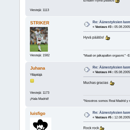
Erittäin hyvä päätös
Viestejä: 1113
Re: Äänestyksien luont
STRIKER
«
Vastaus #3 :
05.08.2005
Hyvä päätös!
Viestejä: 1582
"Maali on jalkapallon orgasmi." 
Re: Äänestyksien luont
Juhana
«
Vastaus #4 :
05.08.2005
Ylläpitäjä
Muchas gracias
Viestejä: 1173
¡Hala Madrid!
"Nosotros somos Real Madrid y 
Re: Äänestyksien luont
luisfigo
«
Vastaus #5 :
12.08.2005
Rock rock