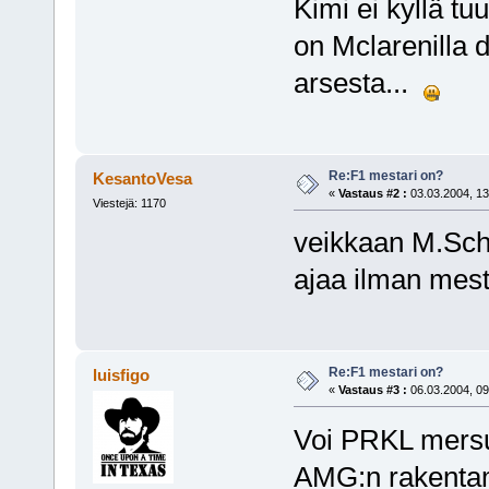
Kimi ei kyllä tu
on Mclarenilla d
arsesta...
Re:F1 mestari on?
KesantoVesa
«
Vastaus #2 :
03.03.2004, 13
Viestejä: 1170
veikkaan M.Schu
ajaa ilman mest
Re:F1 mestari on?
luisfigo
«
Vastaus #3 :
06.03.2004, 09
Voi PRKL mersun
AMG:n rakentama