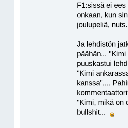
F1:sissä ei ees
onkaan, kun si
joulupeliä, nuts
Ja lehdistön jat
päähän... "Kimi 
puuskastui lehd
"Kimi ankarass
kanssa".... Pah
kommentaattor
"Kimi, mikä on o
bullshit...