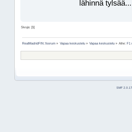
lähinnä tylsää...
Sivuja: [
1
]
RealMadridFIN::foorum
»
Vapaa keskustelu
»
Vapaa keskustelu
»
Aihe:
F1 
SMF 2.0.1