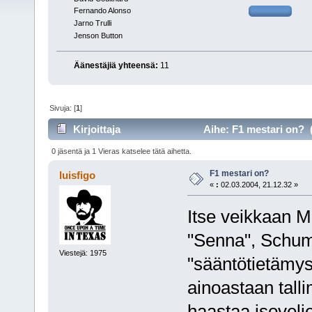
Fernando Alonso
Jarno Trulli
Jenson Button
Äänestäjiä yhteensä:
11
Sivuja: [
1
]
Kirjoittaja
Aihe: F1 mestari on? (
0 jäsentä ja 1 Vieras katselee tätä aihetta.
F1 mestari on?
luisfigo
«
:
02.03.2004, 21.12.32 »
Itse veikkaan 
"Senna", Schumi
Viestejä: 1975
"sääntötietämys"
ainoastaan tall
haastaa isovelj