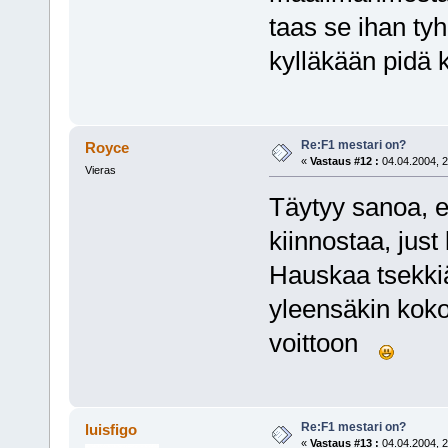
taas se ihan ty
kylläkään pidä k
Re:F1 mestari on?
Royce
«
Vastaus #12 :
04.04.2004, 2
Vieras
Täytyy sanoa, e
kiinnostaa, just
Hauskaa tsekkiä
yleensäkin koko 
voittoon
Re:F1 mestari on?
luisfigo
«
Vastaus #13 :
04.04.2004, 2