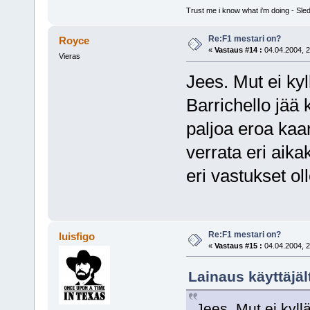
Trust me i know what i'm doing - S
Re:F1 mestari on?
Royce
«
Vastaus #14 :
04.04.2004, 2
Vieras
Jees. Mut ei ky
Barrichello jää 
paljoa eroa kaa
verrata eri aik
eri vastukset o
Re:F1 mestari on?
luisfigo
«
Vastaus #15 :
04.04.2004, 2
Lainaus käyttäjäl
Jees. Mut ei kyll