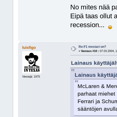
No mites nää pa
Eipä taas ollut
recession...
Re:F1 mestari on?
luisfigo
«
Vastaus #10 :
07.03.2004, 1
Lainaus käyttäjäl
Lainaus käyttäjä
Viestejä: 1975
McLaren & Merc
parhaat miehet p
Ferrari ja Schu
sääntöjen avul