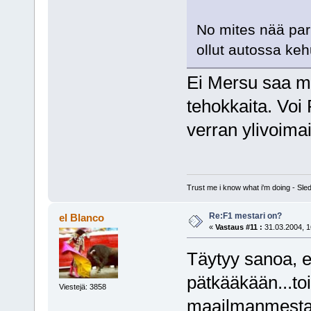
No mites nää parh
ollut autossa keh
Ei Mersu saa mo
tehokkaita. Voi
verran ylivoimai
Trust me i know what i'm doing - S
Re:F1 mestari on?
el Blanco
«
Vastaus #11 :
31.03.2004, 1
Täytyy sanoa, et
pätkääkään...toi
Viestejä: 3858
maailmanmestar