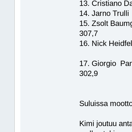
13. Cristiano
14. Jarno Tr
15. Zsolt Baum
307,7
16. Nick Heid
17. Giorgio P
302,9
Suluissa mootto
Kimi joutuu ant