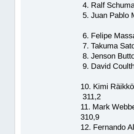
4. Ralf Sch
5. Juan Pabl
6. Felipe M
7. Takuma 
8. Jenson 
9. David Cou
10. Kimi Räi
311,2
11. Mark Web
310,9
12. Fernando