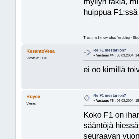
myllyn takia, m
huippua F1:ssä
Trust me i know what i'm doing - S
Re:F1 mestari on?
KesantoVesa
«
Vastaus #4 :
06.03.2004, 14
Viestejä: 1170
ei oo kimillä to
Re:F1 mestari on?
Royce
«
Vastaus #5 :
06.03.2004, 15
Vieras
Koko F1 on ihan
sääntöjä hiessä 
seuraavan vuon