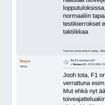
lopputuloksissa,
normaaliin tapa
testikierrokset 
taktiikkaa
Trust me i know what i'm doing - S
Re:F1 mestari on?
Royce
«
Vastaus #1 :
02.03.2004, 21
Vieras
Jooh tota, F1 o
verrattuna esi
Mut ehkä nyt ää
toiveajatteluak