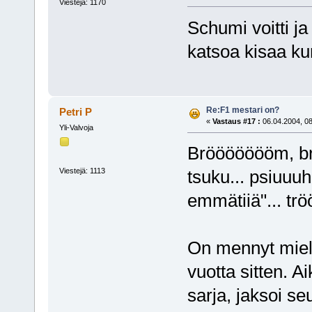
Viestejä: 1170
Schumi voitti ja
katsoa kisaa ku
Re:F1 mestari on?
Petri P
«
Vastaus #17 :
06.04.2004, 08
Yli-Valvoja
Bröööööööm, br
Viestejä: 1113
tsuku... psiuuuh
emmätiiä"... tröö
On mennyt miele
vuotta sitten. 
sarja, jaksoi se