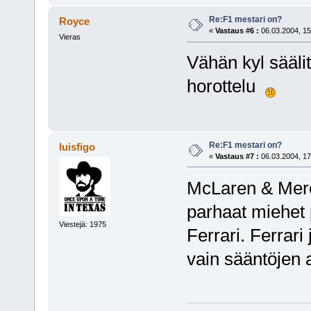
Re:F1 mestari on?
Royce
«
Vastaus #6 :
06.03.2004, 15
Vieras
Vähän kyl säälit
horottelu
Re:F1 mestari on?
luisfigo
«
Vastaus #7 :
06.03.2004, 17
McLaren & Merc
parhaat miehet 
Viestejä: 1975
Ferrari. Ferrar
vain sääntöjen 