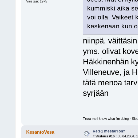
Viestejä: 1975
kummiski aika sel
voi olla. Vaikeet 
keskenään kun on
niinpä, väittäsi
yms. olivat kov
Häkkinenhän ky
Villeneuve, ja H
tätä menoa tarv
syrjään
Trust me i know what i'm doing - S
Re:F1 mestari on?
KesantoVesa
«
Vastaus #16 :
05.04.2004, 1