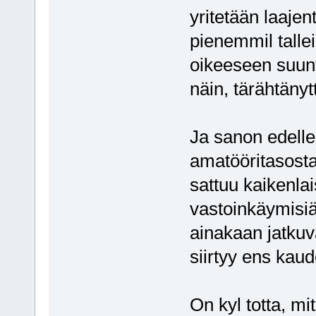
yritetään laaj
pienemmil talle
oikeeseen suunt
näin, tärähtänyt
Ja sanon edelle
amatööritasosta 
sattuu kaikenla
vastoinkäymisiä.
ainakaan jatkuv
siirtyy ens kaud
On kyl totta, mi