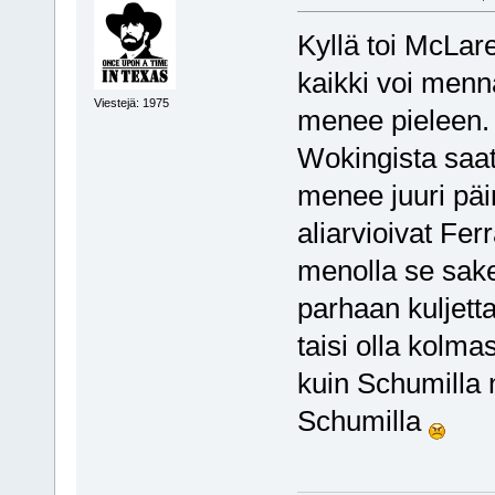
Kyllä toi McLare
kaikki voi mennä
Viestejä: 1975
menee pieleen. E
Wokingista saati
menee juuri päin
aliarvioivat Fer
menolla se sake
parhaan kuljett
taisi olla kolm
kuin Schumilla n
Schumilla