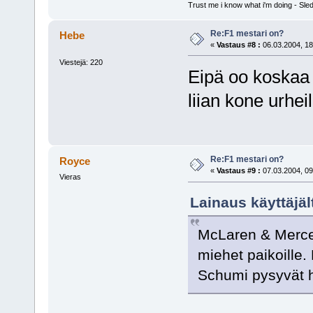
Trust me i know what i'm doing - S
Re:F1 mestari on?
Hebe
«
Vastaus #8 :
06.03.2004, 18
Viestejä: 220
Eipä oo koskaa 
liian kone urhe
Re:F1 mestari on?
Royce
«
Vastaus #9 :
07.03.2004, 09
Vieras
Lainaus käyttäjält
McLaren & Merced
miehet paikoille. 
Schumi pysyvät h