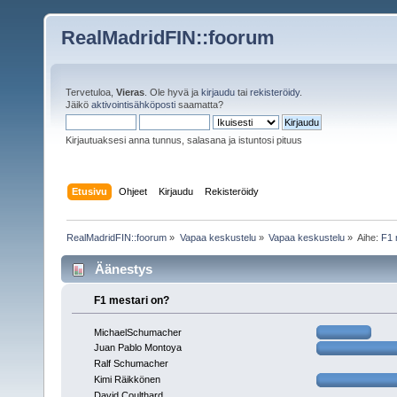
RealMadridFIN::foorum
Tervetuloa,
Vieras
. Ole hyvä ja
kirjaudu
tai
rekisteröidy
.
Jäikö
aktivointisähköposti
saamatta?
Kirjautuaksesi anna tunnus, salasana ja istuntosi pituus
Etusivu
Ohjeet
Kirjaudu
Rekisteröidy
RealMadridFIN::foorum
»
Vapaa keskustelu
»
Vapaa keskustelu
»
Aihe:
F1 
Äänestys
F1 mestari on?
MichaelSchumacher
Juan Pablo Montoya
Ralf Schumacher
Kimi Räikkönen
David Coulthard