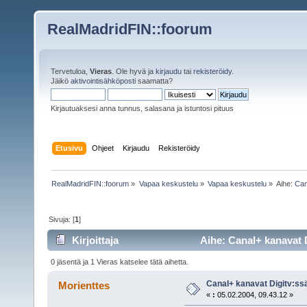
RealMadridFIN::foorum
Tervetuloa,
Vieras
. Ole hyvä ja
kirjaudu
tai
rekisteröidy
.
Jäikö
aktivointisähköposti
saamatta?
Kirjautuaksesi anna tunnus, salasana ja istuntosi pituus
Etusivu
Ohjeet
Kirjaudu
Rekisteröidy
RealMadridFIN::foorum
»
Vapaa keskustelu
»
Vapaa keskustelu
»
Aihe:
Can
Sivuja: [
1
]
Kirjoittaja
Aihe: Canal+ kanavat D
0 jäsentä ja 1 Vieras katselee tätä aihetta.
Canal+ kanavat Digitv:ss
Morienttes
«
:
05.02.2004, 09.43.12 »