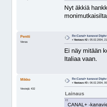
Nyt äkkiä hankki
monimutkaisilta 
Re:Canal+ kanavat Digitv
Pentti
«
Vastaus #2 :
05.02.2004, 21
Vieras
Ei näy mitään ko
Italiaa vaan.
Re:Canal+ kanavat Digitv
Mikko
«
Vastaus #3 :
06.02.2004, 00
Viestejä: 432
Lainaus
CANAL+ -kanavie