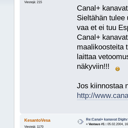
Viestejä: 215
Canal+ kanavat 
Sieltähän tulee 
vaa et ei tuu Es
Canal+ kanavat, 
maalikoosteita 
laittaa vetoomu
näkyviin!!!
Jos kiinnostaa ni
http://www.canal
Re:Canal+ kanavat Digitv
KesantoVesa
«
Vastaus #1 :
05.02.2004, 16
Viestejä: 1170