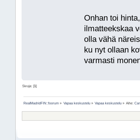
Onhan toi hinta,
ilmatteekskaa v
olla vähä närei
ku nyt ollaan ko
varmasti monen 
Sivuja: [
1
]
RealMadridFIN::foorum
»
Vapaa keskustelu
»
Vapaa keskustelu
»
Aihe:
Can