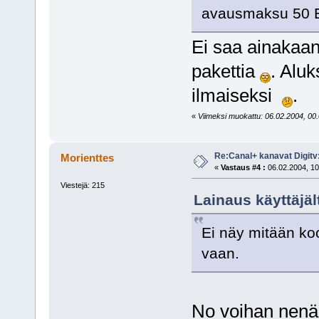
avausmaksu 50 E
Ei saa ainakaa
pakettia
. Aluk
ilmaiseksi
.
«
Viimeksi muokattu: 06.02.2004, 00.0
Re:Canal+ kanavat Digitv
Morienttes
«
Vastaus #4 :
06.02.2004, 10
Viestejä: 215
Lainaus käyttäjält
Ei näy mitään koos
vaan.
No voihan nenä