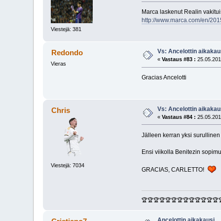
Marca laskenut Realin vakituis
http://www.marca.com/en/201
Viestejä: 381
Vs: Ancelottin aikakau
Redondo
«
Vastaus #83 :
25.05.201
Vieras
Gracias Ancelotti
Vs: Ancelottin aikakau
Chris
«
Vastaus #84 :
25.05.201
Jälleen kerran yksi surullin
Ensi viikolla Benitezin sopimu
Viestejä: 7034
GRACIAS, CARLETTO!
🏆🏆🏆🏆🏆🏆🏆🏆🏆🏆🏆🏆🏆
Ancelottin aikakausi