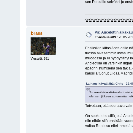
sen Perezille selväksi jo ensi
🏆🏆🏆🏆🏆🏆🏆🏆🏆🏆🏆🏆🏆
Vs: Ancelottin aikakau
brass
«
Vastaus #89 :
26.05.201
Ensiksikin kiitos Ancelotille
tuossa aikasemmin listasi muut
muodossa ja ei hyödyttänyt lo
Viestejä: 381
Ancleotilla oli varsinkin lii
epäonnistumisena sen takia, ett
kausilla tuonut Liigaa Madridii
Lainaus käyttäjältä: Chris - 25.
Todennäköisesti Ancelotti olisi 
olet sen jälkeen auttamatta heikoi
Toivotaan, että seuraava val
On spekuloitu sillä, että Ance
niin eihän sitä ensikään vuonn
valtaa Realissa ellei ihmeitä 