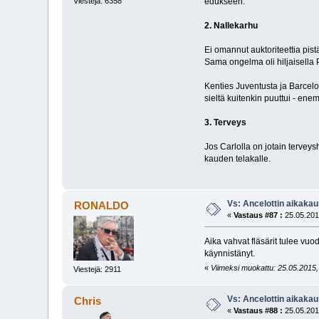
Viestejä: 6358
edukseen.
2. Nallekarhu
Ei omannut auktoriteettia pis
Sama ongelma oli hiljaisella P
Kenties Juventusta ja Barcelo
sieltä kuitenkin puuttui - e
3. Terveys
Jos Carlolla on jotain tervey
kauden telakalle.
Vs: Ancelottin aikakau
RONALDO
«
Vastaus #87 :
25.05.201
Aika vahvat fläsärit tulee vuo
käynnistänyt.
«
Viimeksi muokattu: 25.05.2015
Viestejä: 2911
Vs: Ancelottin aikakau
Chris
«
Vastaus #88 :
25.05.201