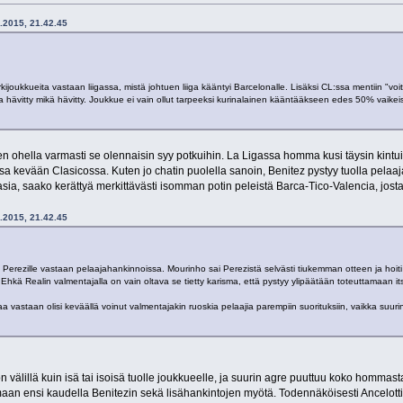
5.2015, 21.42.45
oukkueita vastaan liigassa, mistä johtuen liiga kääntyi Barcelonalle. Lisäksi CL:ssa mentiin "voitet
tta hävitty mikä hävitty. Joukkue ei vain ollut tarpeeksi kurinalainen kääntääkseen edes 50% vaike
 ohella varmasti se olennaisin syy potkuihin. La Ligassa homma kusi täysin kintuil
a kevään Clasicossa. Kuten jo chatin puolella sanoin, Benitez pystyy tuolla pelaa
sia, saako kerättyä merkittävästi isomman potin peleistä Barca-Tico-Valencia, josta
5.2015, 21.42.45
ä Perezille vastaan pelaajahankinnoissa. Mourinho sai Perezistä selvästi tiukemman otteen ja hoit
n. Ehkä Realin valmentajalla on vain oltava se tietty karisma, että pystyy ylipäätään toteuttamaan i
 vastaan olisi keväällä voinut valmentajakin ruoskia pelaajia parempiin suorituksiin, vaikka suuri
 välillä kuin isä tai isoisä tuolle joukkueelle, ja suurin agre puuttuu koko homma
maan ensi kaudella Benitezin sekä lisähankintojen myötä. Todennäköisesti Ancelotti 