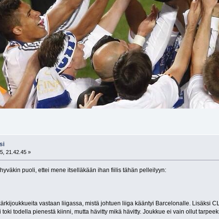
si
5, 21.42.45 »
yväkin puoli, ettei mene itselläkään ihan fiilis tähän pelleilyyn:
ijoukkueita vastaan liigassa, mistä johtuen liiga kääntyi Barcelonalle. Lisäksi CL:ssa
toki todella pienestä kiinni, mutta hävitty mikä hävitty. Joukkue ei vain ollut tarp