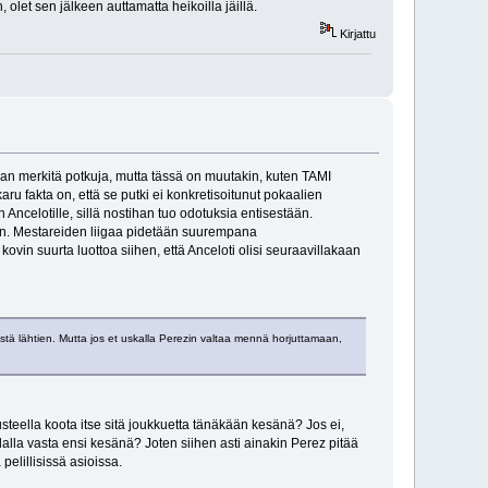
olet sen jälkeen auttamatta heikoilla jäillä.
Kirjattu
aan merkitä potkuja, mutta tässä on muutakin, kuten TAMI
ru fakta on, että se putki ei konkretisoitunut pokaalien
ncelotille, sillä nostihan tuo odotuksia entisestään.
eään. Mestareiden liigaa pidetään suurempana
 kovin suurta luottoa siihen, että Anceloti olisi seuraavillakaan
västä lähtien. Mutta jos et uskalla Perezin valtaa mennä horjuttamaan,
usteella koota itse sitä joukkuetta tänäkään kesänä? Jos ei,
dalla vasta ensi kesänä? Joten siihen asti ainakin Perez pitää
pelillisissä asioissa.