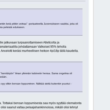
tiin ketä pitikin voittaa" -periaatteella Juventukseen saakka, joka oli
ista peleistä edukseen.
le jatkuvaan turpaanottamiseen Atleticolta ja
jamateriaalilla johdattamaan Valkoiset 95% teholla
 Ancelotti keräsi murheellisen heikon 4p/18p tällä kaudella.
i "kenttätyön" ilman ylimmän kabinetin herraa. Sama ongelma oli
tseään.
n syy olikin bensan loppuminen. Nälkää sieltä kuitenkin puuttui -
sta. Tottakai bensan loppumisesta saa myös syyttää olematonta
olisi saanut valtaa pelaajahankinnoissa, mikäli olisi tehnyt