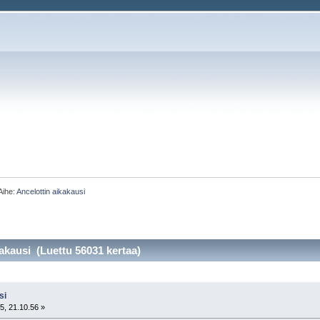
Aihe:
Ancelottin aikakausi
akausi (Luettu 56031 kertaa)
si
5, 21.10.56 »