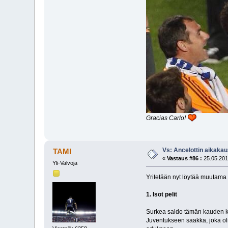
Gracias Carlo!
Vs: Ancelottin aikakau
TAMI
«
Vastaus #86 :
25.05.201
Yli-Valvoja
Yritetään nyt löytää muutama h
1. Isot pelit
Surkea saldo tämän kauden kärk
Juventukseen saakka, joka oli 