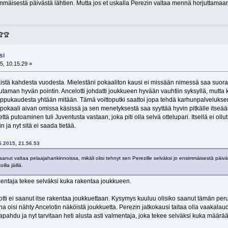
mmäisestä päivästä lähtien. Mutta jos et uskalla Perezin valtaa mennä horjuttamaan, 
🏆🏆
si
5, 10.15.29 »
 näistä kahdesta vuodesta. Mielestäni pokaaliton kausi ei missään nimessä saa suor
aman hyvän pointin. Ancelotti johdatti joukkueen hyvään vauhtiin syksyllä, mutta ka
ppukaudesta yhtään mitään. Tämä voittoputki saattoi jopa tehdä karhunpalveluksen A
gan pokaali aivan omissa käsissä ja sen menetyksestä saa syyttää hyvin pitkälle its
ä putoaminen tuli Juventusta vastaan, joka piti olla selvä ottelupari. Itsellä ei ollut
n ja nyt sitä ei saada tietää.
05.2015, 21.56.53
saanut valtaa pelaajahankinnoissa, mikäli olisi tehnyt sen Perezille selväksi jo ensimmäisestä päi
lla jäillä.
mentaja tekee selväksi kuka rakentaa joukkueen.
lotti ei saanut itse rakentaa joukkuettaan. Kysymys kuuluu olisiko saanut tämän per
a oisi nähty Ancelotin näköistä joukkuetta. Perezin jatkokausi taitaa olla vaakalau
tapahdu ja nyt tarvitaan heti alusta asti valmentaja, joka tekee selväksi kuka määrää 