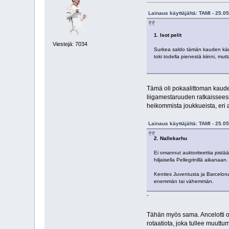
Lainaus käyttäjältä: TAMI - 25.0
1. Isot pelit
Viestejä: 7034
Surkea saldo tämän kauden kärkij
toki todella pienestä kiinni, mu
Tämä oli pokaalittoman kauden
liigamestaruuden ratkaisseess
heikommista joukkueista, eri a
Lainaus käyttäjältä: TAMI - 25.0
2. Nallekarhu
Ei omannut auktoriteettia pistä
hiljaisella Pellegrinillä aikanaa
Kenties Juventusta ja Barcelonaa
enemmän tai vähemmän.
¨
Tähän myös sama. Ancelotti on
rotaatiota, joka tullee muuttu