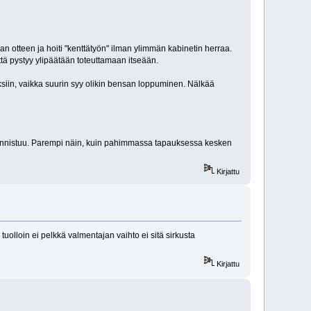
n otteen ja hoiti "kenttätyön" ilman ylimmän kabinetin herraa.
ttä pystyy ylipäätään toteuttamaan itseään.
ksiin, vaikka suurin syy olikin bensan loppuminen. Nälkää
eko onnistuu. Parempi näin, kuin pahimmassa tapauksessa kesken
Kirjattu
tuolloin ei pelkkä valmentajan vaihto ei sitä sirkusta
Kirjattu