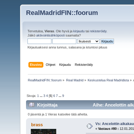
RealMadridFIN::foorum
Tervetuloa,
Vieras
. Ole hyvä ja
kirjaudu
tai
rekisteröidy
.
Jäikö
aktivointisähköposti
saamatta?
Kirjautuaksesi anna tunnus, salasana ja istuntosi pituus
Etusivu
Ohjeet
Kirjaudu
Rekisteröidy
RealMadridFIN::foorum
»
Real Madrid
»
Keskustelua Real Madridista
»
Sivuja:
1
...
3
4
[
5
]
6
7
...
9
Kirjoittaja
Aihe: Ancelottin aik
0 jäsentä ja 1 Vieras katselee tätä aihetta.
Vs: Ancelottin aikakau
brass
«
Vastaus #80 :
12.01.201