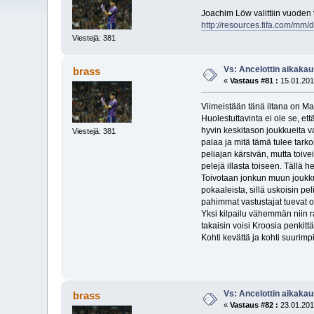
Joachim Löw valittiin vuoden v
http://resources.fifa.com/m
Viestejä: 381
Vs: Ancelottin aikakau
brass
«
Vastaus #81 :
15.01.201
Viimeistään tänä iltana on Madr
Huolestuttavinta ei ole se, ett
hyvin keskitason joukkueita va
Viestejä: 381
palaa ja mitä tämä tulee tark
peliajan kärsivän, mutta toivei
pelejä illasta toiseen. Tällä
Toivotaan jonkun muun joukkuee
pokaaleista, sillä uskoisin pe
pahimmat vastustajat tuevat 
Yksi kilpailu vähemmän niin r
takaisin voisi Kroosia penkitt
Kohti kevättä ja kohti suurimpi
Vs: Ancelottin aikakau
brass
«
Vastaus #82 :
23.01.201