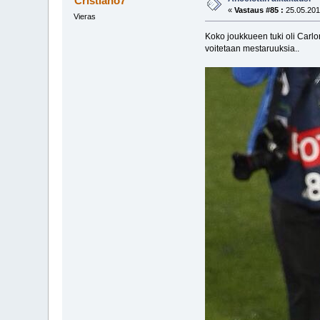
Cristiano7
«
Vastaus #85 :
25.05.201
Vieras
Koko joukkueen tuki oli Carlon
voitetaan mestaruuksia..