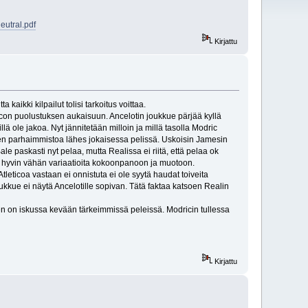
utral.pdf
Kirjattu
kaikki kilpailut tolisi tarkoitus voittaa.
tleticon puolustuksen aukaisuun. Ancelotin joukkue pärjää kyllä
ä ole jakoa. Nyt jännitetään milloin ja millä tasolla Modric
sten parhaimmistoa lähes jokaisessa pelissä. Uskoisin Jamesin
Bale paskasti nyt pelaa, mutta Realissa ei riitä, että pelaa ok
tää hyvin vähän variaatioita kokoonpanoon ja muotoon.
leticoa vastaan ei onnistuta ei ole syytä haudat toiveita
oukkue ei näytä Ancelotille sopivan. Tätä faktaa katsoen Realin
en on iskussa kevään tärkeimmissä peleissä. Modricin tullessa
Kirjattu