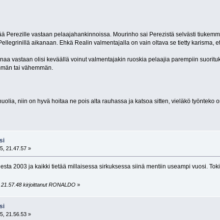
tää Perezille vastaan pelaajahankinnoissa. Mourinho sai Perezistä selvästi tiukemma
ellegrinillä aikanaan. Ehkä Realin valmentajalla on vain oltava se tietty karisma, e
naa vastaan olisi keväällä voinut valmentajakin ruoskia pelaajia parempiin suoritu
nemmän tai vähemmän.
shuolia, niin on hyvä hoitaa ne pois alta rauhassa ja katsoa sitten, vieläkö työnt
si
5, 21.47.57 »
desta 2003 ja kaikki tietää millaisessa sirkuksessa siinä mentiin useampi vuosi. Toki 
, 21.57.48 kirjoittanut RONALDO
»
si
5, 21.56.53 »