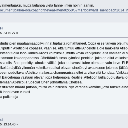
almentajaksi, mutta laitanpa vielä tänne linkin noihin ääniin.
m/document/ballon-dor/coachoftheyear-men/02/50/57/41/fboaward_mencoach2014_ne
si
5, 23.10.27 »
idistojen maalaamaat pilvilinnat triplasta romahtaneet. Copa ei se tärkein ole, mutta 
ä tiputtiin Atleticolle copassa, vaan se, että tuntuu ettei Ancelotilla ole lääkkeitä A
staan tuolla Isco-James-Kroos kolmikolla, mutta kovia kärkijoukkueita vastaan ei sill
oittamaan kokoonpanossa. Jätetäänkö Iscoa kylmästi penkille, joka on ollut valkoi
ssa olisi Bale penkitys ainakin välillä, joka luultavasti tulee olemaan vain toive. Ei 
 hetkellä näyttää ylimmän kolmikon paikat olevan sinetöidyt avaukseen joten se jät
n pudottavan Atleticon jatkosta champparissa ettei tarvitse sitä kohdata. Vaikka At
lit Barcelonaa vastaan olevan jopa helpompia Realille. Atleticon lailla puolustava j
olemaan Atletico ja Special Onen johdattama Chelsea.
asituksen määrä putoaa, mutta vain hitusen. Nyt Varanea kentälle, jotta ranskalain
ää ihan levon vuoksi.
a palkintoja.
si
5, 13.14.40 »