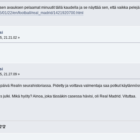
en avauksen pelaamat minuutit tällä kaudella ja se näyttää sen, että vaikka pelejä o
5/01/22/en/football/real_madrid/1421920700.html
si
5, 21.21.02 »
si
5, 21.27.09 »
en päivä Realin seurahistoriassa. Pidetty ja voittava valmentaja saa potkut käytä
s julki. Mikä hyöty? Ainoa, joka tässäkin casessa hävisi, oli Real Madrid. Vituttaa.
🏆🏆