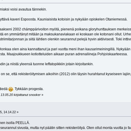
iaksi voisi avautua tännekin.
 täyttävä kaveri Espoosta. Kauniaisista kotoisin ja nykyään opiskelen Otaniemessä.
taakseni 2002 chämppärivoiton myötä, pienenä poikana gloryhunttauksen merkeiss
istä en ymmärtänyt mitään ja maksukanaviakaan ei koskaan ole kotonani ollut. Ur
striimitarjonnan ja siitä lähtien olenkin seurannut pelejä hyvin aktiivisesti. Toki intt
Honkaa olen aina kannattanut ja pari vuotta meni ihan kausarimeiningillä. Nykyään t
usta. Maajoukkueen kotiotteluiden aikaan puran adrenaliineja Pohjoiskaarteessa.
n ja niistä yleensä tuonne leffatopikkiin jotain kirjoitankin.
a on se, että rekisteröitymisen aikoihin (2012) olin täysin hurahtanut kyseiseen laj
 tiedä
. Tykkään progesta.
13.05.20 kirjoittanut snooker
»
t
5, 14.14.22 »
inen isolla PEELLÄ.
seurannut sivusta, mutta nyt päätin sitten rekisteröityä. Olen ollut monta vuotta jo fa