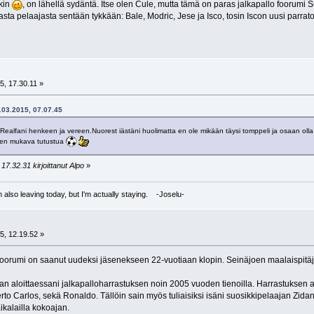
kin
, on lähellä sydäntä. Itse olen Cule, mutta tämä on paras jalkapallo foorumi
sta pelaajasta sentään tykkään: Bale, Modric, Jese ja Isco, tosin Iscon uusi parraton
t
5, 17.30.11 »
.03.2015, 07.07.45
ealfani henkeen ja vereen.Nuorest iästäni huolimatta en ole mikään täysi tomppeli ja osaan olla f
oten mukava tutustua
17.32.31 kirjoittanut Alpo
»
I'm also leaving today, but I'm actually staying. -Joselu-
t
5, 12.19.52 »
orumi on saanut uudeksi jäsenekseen 22-vuotiaan klopin. Seinäjoen maalaispitäjä
n aloittaessani jalkapalloharrastuksen noin 2005 vuoden tienoilla. Harrastuksen alo
erto Carlos, sekä Ronaldo. Tällöin sain myös tuliaisiksi isäni suosikkipelaajan Zid
aikalailla kokoajan.