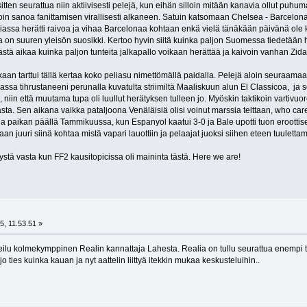
tten seurattua niin aktiivisesti pelejä, kun eihän silloin mitään kanavia ollut puhu
in sanoa fanittamisen virallisesti alkaneen. Satuin katsomaan Chelsea - Barcelona pe
iassa herätti raivoa ja vihaa Barcelonaa kohtaan enkä vielä tänäkään päivänä ole ke
ka on suuren yleisön suosikki. Kertoo hyvin siitä kuinka paljon Suomessa tiedetään h
tkästä aikaa kuinka paljon tunteita jalkapallo voikaan herättää ja kaivoin vanhan Z
kaan tarttui tällä kertaa koko peliasu nimettömällä paidalla. Pelejä aloin seuraama
vassa tihrustaneeni perunalla kuvatulta striimiltä Maaliskuun alun El Classicoa, 
niin että muutama tupa oli luullut herätyksen tulleen jo. Myöskin taktikoin vartivuor
sta. Sen aikana vaikka pataljoona Venäläisiä olisi voinut marssia telttaan, who car
ua paikan päällä Tammikuussa, kun Espanyol kaatui 3-0 ja Bale upotti tuon eroottise
maan juuri siinä kohtaa mistä vapari lauottiin ja pelaajat juoksi siihen eteen tuulett
stä vasta kun FF2 kausitopicissa oli maininta tästä. Here we are!
t
5, 11.53.51 »
reilu kolmekymppinen Realin kannattaja Lahesta. Realia on tullu seurattua enempi ta
jo ties kuinka kauan ja nyt aattelin liittyä itekkin mukaa keskusteluihin..