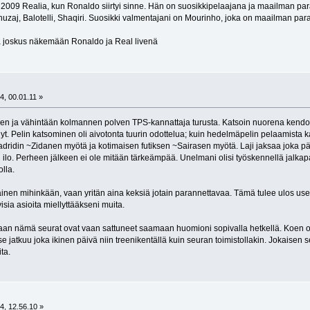
009 Realia, kun Ronaldo siirtyi sinne. Hän on suosikkipelaajana ja maailman paras
zaj, Balotelli, Shaqiri. Suosikki valmentajani on Mourinho, joka on maailman par
 joskus näkemään Ronaldo ja Real livenä
t
4, 00.01.11 »
n ja vähintään kolmannen polven TPS-kannattaja turusta. Katsoin nuorena kendom
änyt. Pelin katsominen oli aivotonta tuurin odottelua; kuin hedelmäpelin pelaamista k
ridin ~Zidanen myötä ja kotimaisen futiksen ~Sairasen myötä. Laji jaksaa joka päiv
 ilo. Perheen jälkeen ei ole mitään tärkeämpää. Unelmani olisi työskennellä jalkapa
olla.
väinen mihinkään, vaan yritän aina keksiä jotain parannettavaa. Tämä tulee ulos use
sia asioita miellyttääkseni muita.
aan nämä seurat ovat vaan sattuneet saamaan huomioni sopivalla hetkellä. Koen ole
se jatkuu joka ikinen päivä niin treenikentällä kuin seuran toimistollakin. Jokaise
ta.
t
4, 12.56.10 »