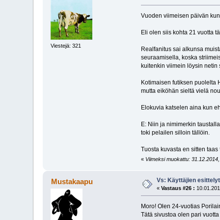
Vuoden viimeisen päivän kunn
Eli olen siis kohta 21 vuotta
Viestejä: 321
Realfanitus sai alkunsa muis
seuraamisella, koska striime
kuitenkin viimein löysin netin 
Kotimaisen futiksen puolelta 
mutta eiköhän sieltä vielä no
Elokuvia katselen aina kun ehdi
E: Niin ja nimimerkin taustall
toki pelailen silloin tällöin.
Tuosta kuvasta en sitten taas
«
Viimeksi muokattu: 31.12.2014, 
Vs: Käyttäjien esittely
Mustakaapu
«
Vastaus #26 :
10.01.201
Moro! Olen 24-vuotias Porila
Tätä sivustoa olen pari vuotta 