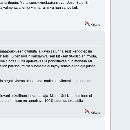
 ja ihquin. Muita suosikkipelaajiani ovat Jese, Bale, El
as valmentaja, enkä ymmärrä miksi hän sai potkut.
Kirjattu
aajoukkueen otteluita ja kävin satunnaisesti kendotepsin
atsoisi. Sitten löysin kansainvälisen futiksen 96-kisojen myötä,
ä tuottaa uutta ajateltavaa ja pohdittavaa niin monella eri
llon parissa, mutta suomesta ei löydy sellaisia rooleja joissa
in negatiivisena ulosantina, mutta ole viimeaikoina oppinut
vani uskollinen ja kannattaja. Mielestäni kilpaileminen ei
n seuran ihmisen on annettava 100% suoritus jokaiselta
Kirjattu