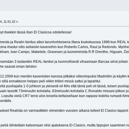
t
4, 11.51.22 »
yt itsekkin tässä illan El Clasicoa odotellessa!
esta ja Realin fanitus alkoi tarunhohtoisena iltana toukokuussa 1998 kun REAL ka
ppina ihastui oitis sellaisiin kavereihin kun Roberto Carlos, Raul ja Redondo. Myöh
ckham, Ivan Campo, Makelele, Gravesen ja tuoreimmista R.R Drenthe, Higuain, Özi
semään 3 lastanikin REAL-faniksi ja luonnollisesti vihaamaan Barcaa siinä jollain ta
ä he saavat oman tahdon.
2.2009 kun mentiin kavereiden kanssa pitkäksi viikonlopuksi Madridiin ja käytiin
illä ennakkoon helppo peli olikin trilleri missä sattui ja tapahtui.
puoliajalla 1-0 johtoon ja yleisesti oli fiilis että tämä peli oli tässä, toisen puoli
uain tasoitti 73minuutin kohdalla, 83minuutin kohdalla C.Ronaldo missasi pilkun jo
Lopulta vielä CR7 lensi ulos toisella keltaisellaan kun rappasi todella rumasti Alm
entälle.
set Realista on varmastikkin viimeisten vuosien aikana tulleet El Clasico tappio
eliä lähdetään katsomaan olisi ajatuksena El Clasico, mutta lippujen saaminen noih