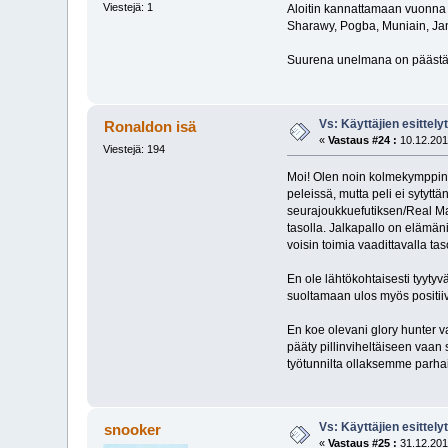
Viestejä: 1
Aloitin kannattamaan vuonna 2
Sharawy, Pogba, Muniain, Janu
Suurena unelmana on päästä
Vs: Käyttäjien esittely
Ronaldon isä
«
Vastaus #24 :
10.12.201
Viestejä: 194
Moi! Olen noin kolmekymppine
peleissä, mutta peli ei sytytt
seurajoukkuefutiksen/Real Mad
tasolla. Jalkapallo on elämäni
voisin toimia vaadittavalla tas
En ole lähtökohtaisesti tyyty
suoltamaan ulos myös positiivi
En koe olevani glory hunter v
pääty pillinviheltäiseen vaan 
työtunnilta ollaksemme parhai
Vs: Käyttäjien esittely
snooker
«
Vastaus #25 :
31.12.201