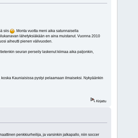
ä siis
. Monta vuotta meni aika satunnaisella
heilukanavan lähetyksiäkään en aina muistanut. Vuonna 2010
ivuosi aiheutti pienen välivuoden.
ietenkin seuran perseily laskenut kiimaa aika paljonkin,
iin, koska Kauniaisissa pystyi pelaamaan ilmaiseksi. Nykyäänkin
Kirjattu
naattinen penkkiurheilija, ja varsinkin jalkapallo, niin soccer