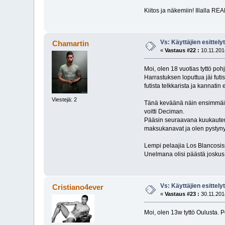
Kiitos ja näkemiin! Illalla R
Vs: Käyttäjien esittely
Chamartin
«
Vastaus #22 :
10.11.201
Moi, olen 18 vuotias tyttö po
Harrastuksen loputtua jäi futi
futista telkkarista ja kannati
Viestejä: 2
Tänä keväänä näin ensimmäise
voitti Deciman.
Pääsin seuraavana kuukautena
maksukanavat ja olen pystynyt 
Lempi pelaajia Los Blancosiss
Unelmana olisi päästä joskus
Vs: Käyttäjien esittely
Cristiano4ever
«
Vastaus #23 :
30.11.201
Moi, olen 13w tyttö Oulusta. 