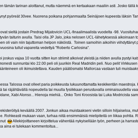
 tämän tarinan aloittanut, mutta näemmä en kertaakaan maaliin asti. Josko tällä k
ertynyt pyöreät 30vee. Nuorena poikana pohjanmaalta Seinäjoen kupeesta läksin Tamper
vat sieltä jostain Predrag Mijatovicin UCL-finaalimaalista vuodelta -98. Vuosituhan
tyvän taiturin avulla. Taisi olla JP Jalo, joka nelosen UCL-lähetyksessä aikoinaa
n oli vain niin tajuttoman helpon näköistä. Toinen samoihin aikoihin viihdyttänyt 
vuosina tullut vapareita vedettyä "Roberto Carlosina".
i joskus vajaa 10 vuotta sitten kun striimit alkoivat yleistä ja niiden avulla pystyi
 monesti sunnuntai klo 22.00 peli oli juurikin Real Madridin peli. Nuo pelit Virkkus
nteineen oli ikimuistettava. Kauden päätösmatsi Mallorcaa vastaan tuli muistaakse
essa Talossa ovat olleet paria poikkeusta lukuunottamatta keskikentän maestroja. 
tai räjähtävällä nopeudella tai muulla fysiikkaan perustuvalla ominaisuudella vaan 
idane, Xabi Alonso... Hienoja miehiä... Onko Toni Kroosista tai Luka Modricista s
kisteröityä keväällä 2007. Jonkun aikaa muistaakseni vietin silloin hiljaiseloa, mut
ille. Rohkeasti mukaan vaan, turhaa niitä ensimmäisiä mielipiteitä on liikaa pohtia. R
tanut
Allekirjoittaneen kirjoittelua vähentää nykyisellään työn, perheen ja harras
ka aina ei tulekaan kommentoitua...