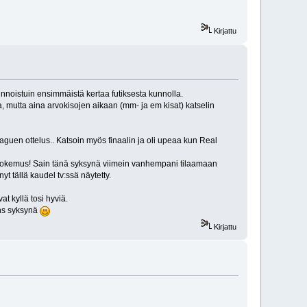
Kirjattu
innoistuin ensimmäistä kertaa futiksesta kunnolla.
a, mutta aina arvokisojen aikaan (mm- ja em kisat) katselin
uen ottelus.. Katsoin myös finaalin ja oli upeaa kun Real
 kokemus! Sain tänä syksynä viimein vanhempani tilaamaan
t tällä kaudel tv:ssä näytetty.
 kyllä tosi hyviä.
ens syksynä
Kirjattu