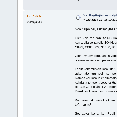
Vs: Käyttäjien esittely
GESKA
«
Vastaus #21 :
25.10.201
Viestejä: 33
Noo heipä hei, esittäydytääs n
Olen 27v Real-fani Keski-Suom
kun tuollaisena reilu 10v klo
Suker, Morientes, Zidane, Be
Olen pyrkinyt rohkeasti aivope
olemassa vielä iso pelko ett
Lähin kokemus on Realista 5.1
uskomaton tuuri pelin suhteen s
Ramos vei Realin ensimmäisellä 
kohdalla johtoon. Lopulta Hig
perään CR7 lisäsi 4-2 johdon. 
Drenthen tuleminen lopussa k
Karmeimmat muistot ja kokemuk
UCL-voitto!
Seuraavan kerran kun Realin p