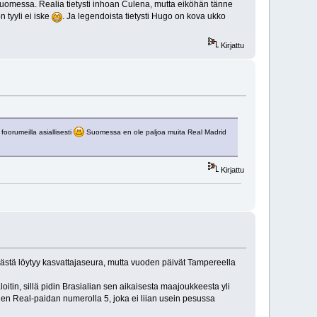
 Suomessa. Realia tietysti inhoan Culena, mutta eiköhän tänne
 tyyli ei iske
. Ja legendoista tietysti Hugo on kova ukko
Kirjattu
oorumeilla asiallisesti
Suomessa en ole paljoa muita Real Madrid
Kirjattu
stä löytyy kasvattajaseura, mutta vuoden päivät Tampereella
itin, sillä pidin Brasialian sen aikaisesta maajoukkeesta yli
anen Real-paidan numerolla 5, joka ei liian usein pesussa