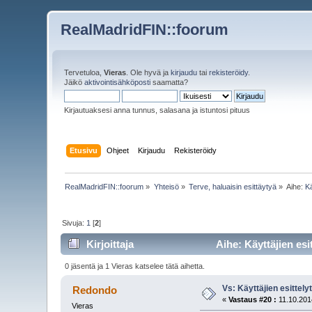
RealMadridFIN::foorum
Tervetuloa,
Vieras
. Ole hyvä ja
kirjaudu
tai
rekisteröidy
.
Jäikö
aktivointisähköposti
saamatta?
Kirjautuaksesi anna tunnus, salasana ja istuntosi pituus
Etusivu
Ohjeet
Kirjaudu
Rekisteröidy
RealMadridFIN::foorum
»
Yhteisö
»
Terve, haluaisin esittäytyä
»
Aihe:
Kä
Sivuja:
1
[
2
]
Kirjoittaja
Aihe: Käyttäjien esi
0 jäsentä ja 1 Vieras katselee tätä aihetta.
Vs: Käyttäjien esittely
Redondo
«
Vastaus #20 :
11.10.201
Vieras