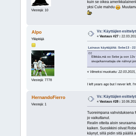
kuin se oikea amerikkalainen
yksi Cule mahdu
. Muutama
Viestejä: 10
.
Vs: Käyttäjien esittely
Alpo
«
Vastaus #27 :
22.03.201
Ylläpitäjä
Lainaus käyttäjältä: Sebe13 - 22
Elikkäs,mä oo Sebe ja oon 13v R
sivuja/kannattajia ole nähnyt j
«
Viimeksi muokattu: 22.03.2015, 
Viestejä: 7778
I left years ago but I never left. 
Vs: Käyttäjien esittely
HernandoFierro
«
Vastaus #28 :
10.06.201
Viestejä: 1
Tuoreimpana vahvistuksena fo
jo vaikuttanut.
Realin otteita aloin seuraamaa
kaiken. Suosikkini olivat Rob
käynyt, sillä pidin sitä päällä 