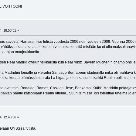
EAL VOITTOON!
t
4, 18.53.51 »
hjois savosta. Harrastin itse futista vuodesta 2006 noin vuoteen 2009. Vuonna 2006 
s vähäksi aikaa taka alalle kun en voinut kattoo sitä mistään ku ei ollu maksukanavi
n espanjan maajoukkuetta.
n Real Madrid ottelun telkkarista kun Real rökitti Bayern Muchenin champions leag
 Madridiin lomalle ja vierailin Santiago Bernabeun stadionilla mikä oli mahtava
eka kertaa elämässä seurata La Ligaa ja olen katsonut kaikki Realin peli mitä on ny
a ovat mm. Ronaldo, Ramos, Casillas, Jese, Benzema..Kaikki Madridin pelaajat ovat
 paikan päälle katsomaan Realin ottelua.. Suunitelmissa ois toteuttaa unelma jo 
t
4, 12.48.36 »
Pelaan ONS:ssa futista.