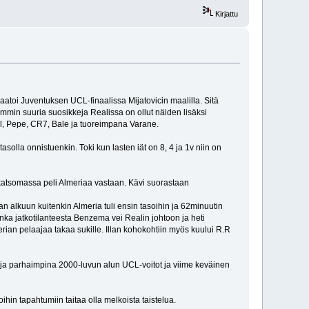
Kirjattu
atoi Juventuksen UCL-finaalissa Mijatovicin maalilla. Sitä
emmin suuria suosikkeja Realissa on ollut näiden lisäksi
l, Pepe, CR7, Bale ja tuoreimpana Varane.
solla onnistuenkin. Toki kun lasten iät on 8, 4 ja 1v niin on
 katsomassa peli Almeriaa vastaan. Kävi suorastaan
ajan alkuun kuitenkin Almeria tuli ensin tasoihin ja 62minuutin
nka jatkotilanteesta Benzema vei Realin johtoon ja heti
erian pelaajaa takaa sukille. Illan kohokohtiin myös kuului R.R
t ja parhaimpina 2000-luvun alun UCL-voitot ja viime keväinen
in tapahtumiin taitaa olla melkoista taistelua.