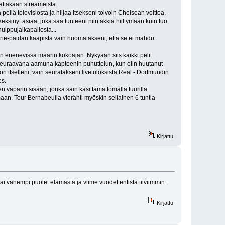
mattakaan streameistä.
liä televisiosta ja hiljaa itsekseni toivoin Chelsean voittoa.
ksinyt asiaa, joka saa tunteeni niin äkkiä hiiltymään kuin tuo
uippujalkapallosta...
idane-paidan kaapista vain huomatakseni, että se ei mahdu
an enenevissä määrin kokoajan. Nykyään siis kaikki pelit.
ja seuraavana aamuna kapteenin puhuttelun, kun olin huutanut
on itselleni, vain seuratakseni livetuloksista Real - Dortmundin
es.
n vaparin sisään, jonka sain käsittämättömällä tuurilla
amaan. Tour Bernabeulla vierähti myöskin sellainen 6 tuntia
Kirjattu
i vähempi puolet elämästä ja viime vuodet entistä tiiviimmin.
Kirjattu