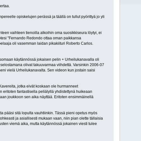
ertaa.
eelle opiskelujen perässä ja täällä on tullut pyörittyä jo yli
teen vaihteen tienoilla alkoihin oma suosikkiseura löytyi, ei
n totesi "Fernando Redondo ottaa oman paikkansa
pelaaja oli vasemman laidan pikakiituri Roberto Carlos.
 katsomaan käytännössä jokaisen pelin + Urheilukanavalla oli
en selostamana olivat takuuvarmaa viihdettä. Varsinkin 2006-07
ni vielä Urheilukanavalta. Sen videon kun jostain saisi
Kavereita, jotka eivät koskaan ole hurmanneet
eritoten fantastisella peliälyllä yhdistettynä huikeaan
amaan joukkoon sen aika näyttää. Eritoten ensimmäinellä
ta pääsi sitä lopulta vauhtiinkin. Tässä pieni opetus myös
ohkeasti ja asiallisesti mukaan vaan, niin pian olette tällaisia
tusten viemä aika, mutta käytännössä jokainen viesti tulee