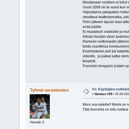
Muutamaan vuoteen ei tullut si
Vuosi 2009 oli se vuosi kun vo
Häpeätahra jalkapallon histor
oksettava teatteriporukka, jo
Pelin jälkeen tajusin taas pi
enää päälle.
Ei muutakuin ostoksille ja mu
Intissä muistan yksin taukotu
Ramosin voittomaalin jälkeen, 
toista osaottelua liveseuranna
Ensimmäinen peli tuli katselt
videolle, ja paikat sattui ole
kevyesti.
Foorumin bongasin jostain syy
Vs: Käyttäjien esittely
Tyhmä varastomies
«
Vastaus #29 :
02.09.201
Moro vaa kaikille!! Meikä on 
Tätä foorumia on tullu luettua 
Viestejä: 8