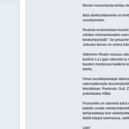
Monen monentuista kertaa olen
Ikää allekirjoittaneelle on k
vuosikymmen.
Realista ensimmäiset muistot o
vähiten nimimerkissäkin esiin
keskiympyrästä". Se pelaamine
Jokusen kerran on omina futis
Aktiivinen Realin seuraus alko
tuolloin La Ligan oikeudet ja
kauden mestaruus kaikkine kää
itselle...
Omat suosikkipelaajat Valkois
uskomattomalla duunimäärällä 
tekniikkaan. Redondo, Guti, Z
potentiaalia riittää.
Foorumille on näemmä tullut re
kaikille uusille rekisteröityne
kehäraakkeja kuin allekirjoit
täällä käytyä lukemassa, vaik
Ugh!