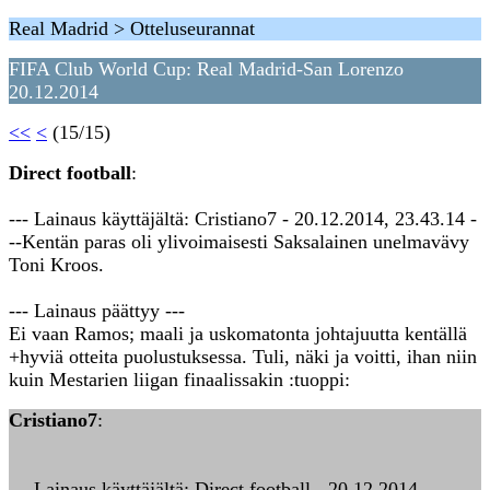
Real Madrid > Otteluseurannat
FIFA Club World Cup: Real Madrid-San Lorenzo
20.12.2014
<<
<
(15/15)
Direct football
:
--- Lainaus käyttäjältä: Cristiano7 - 20.12.2014, 23.43.14 -
--Kentän paras oli ylivoimaisesti Saksalainen unelmavävy
Toni Kroos.
--- Lainaus päättyy ---
Ei vaan Ramos; maali ja uskomatonta johtajuutta kentällä
+hyviä otteita puolustuksessa. Tuli, näki ja voitti, ihan niin
kuin Mestarien liigan finaalissakin :tuoppi:
Cristiano7
:
--- Lainaus käyttäjältä: Direct football - 20.12.2014,