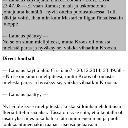
23.47.08 ---Ei vaan Ramos; maali ja uskomatonta
johtajuutta kentällä +hyviä otteita puolustuksessa. Tuli,
näki ja voitti, ihan niin kuin Mestarien liigan finaalissakin
:tuoppi:
--- Lainaus päättyy ---
No se on sinun mielipiteesi, mutta Kroos oli omasta
mielestä paras ja hyväksy se, vaikka vihaatkin Kroosia.
Direct football
:
--- Lainaus käyttäjältä: Cristiano7 - 20.12.2014, 23.49.58 -
--No se on sinun mielipiteesi, mutta Kroos oli omasta
mielestä paras ja hyväksy se, vaikka vihaatkin Kroosia.
--- Lainaus päättyy ---
Nyt ei ole kyse mielipiteistä, koska silloinhan ehdottaisin
Ikeriä tittelin saajaksi. Tässä on kyse siitä, että kentällä oli
tasan yksi mies joka halusi tätä muita enemmän ja puoli
loukkaantuneenakin raahasi itsensä pelaavaan