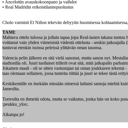
• Ancelottin avauskokoonpano ja vaihdot
• Real Madridin erikoistilannepuolustus
Cholo varmisti El Niñon tekevän debyytin huomisessa kohtaamisessa, 
TAMI
:
Mahtava ottelu tulossa ja jollain tapaa jopa Real-lasien takana tuntuu
voittanut vain yhden viimeisistä viidestä ottelusta - senkin jatkoajalla 
tuntuvat etenkin isoissa peleissä ylittävän oman tasonsa.
Valencia pelin jälkeen en sitä vielä sanonut, mutta sanon nyt. Mestall
stadionilla oli. Juuri tuollaiset trillerit ovat sitä, mitä jalkapallo par
Jokainen maali - oli se sitten vastustajan tai oman joukkueen tekemä -
taas olemaan sellainen, jossa tunteita riittää ja juuri se tekee tästä er
Keskikentälle en itsekään missään nimessä laittaisi samoja miehiä kui
Jamesilta.
Torresilta en ihmeitä odota, mutta se vaikutus, jonka hän on koko pun
:peukku_ylos:.
Alkaispa jo!