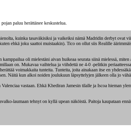
pojan paluu herättänee keskustelua.
 hienolta, kuinka tasaväkisiksi ja vaikeiksi nämä Madridin derbyt ovat 
(kuten ehkä joku saattoi muistaakin). Tico on ollut siis Realille äärimmäi
an kamppailua oli mielestäni aivan huikeaa seurata siinä mielessä, miten
haimmillaan on. Mukavaa vaihtelua ja viihdettä ne 4-0 -pelitkin periaatteess
 herättää voimakkaita tunteita. Tunteita, joita ainakaan itse en yhdessä
ityisen. Näitä kun alkoi noiden joulukuun läpsyttelyjen jälkeen olla jo väh
n Valenciaa vastaan. Ehkä Khediran Jamesin tilalle ja Iscoa hieman yle
avalko-laumaan tehnyt on kyllä upean näköistä. Paitoja kaupataan ennätys