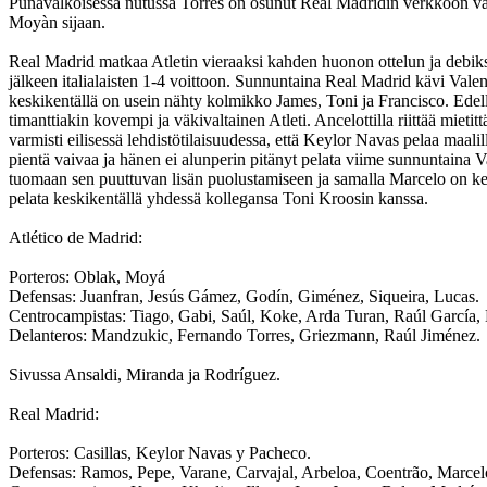
Punavalkoisessa nutussa Torres on osunut Real Madridin verkkoon va
Moyàn sijaan.
Real Madrid matkaa Atletin vieraaksi kahden huonon ottelun ja debik
jälkeen italialaisten 1-4 voittoon. Sunnuntaina Real Madrid kävi Val
keskikentällä on usein nähty kolmikko James, Toni ja Francisco. Edellä 
timanttiakin kovempi ja väkivaltainen Atleti. Ancelottilla riittää mie
varmisti eilisessä lehdistötilaisuudessa, että Keylor Navas pelaa maal
pientä vaivaa ja hänen ei alunperin pitänyt pelata viime sunnuntaina V
tuomaan sen puuttuvan lisän puolustamiseen ja samalla Marcelo on ker
pelata keskikentällä yhdessä kollegansa Toni Kroosin kanssa.
Atlético de Madrid:
Porteros: Oblak, Moyá
Defensas: Juanfran, Jesús Gámez, Godín, Giménez, Siqueira, Lucas.
Centrocampistas: Tiago, Gabi, Saúl, Koke, Arda Turan, Raúl García,
Delanteros: Mandzukic, Fernando Torres, Griezmann, Raúl Jiménez.
Sivussa Ansaldi, Miranda ja Rodríguez.
Real Madrid:
Porteros: Casillas, Keylor Navas y Pacheco.
Defensas: Ramos, Pepe, Varane, Carvajal, Arbeloa, Coentrão, Marce