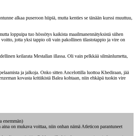
lontunne alkaa puseroon hiipiä, mutta kenties se tänään kurssi muuttuu,
, mutta loppuipa tuo hössötys kaikista maailmanennätyksistä siihen
itto, jotta yksi tappio oli vain pakollinen tilastotappio ja vire on
ellinen keilarata Mestallan illassa. Oli vain pelkkää silmänlumetta,
elaamista ja jalkoja. Onko sitten Ancelottilla luottoa Khediraan, jää
nzeman kovasta kritiikistä Balea kohtaan, niin ehkäpä tuokin vire
opa enemmän)
apa aina on mukava voittaa, niin onhan nämä Atleticon parantuneet