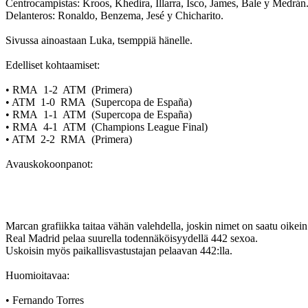
Centrocampistas: Kroos, Khedira, Illarra, Isco, James, Bale y Medrán
Delanteros: Ronaldo, Benzema, Jesé y Chicharito.
Sivussa ainoastaan Luka, tsemppiä hänelle.
Edelliset kohtaamiset:
• RMA 1-2 ATM (Primera)
• ATM 1-0 RMA (Supercopa de España)
• RMA 1-1 ATM (Supercopa de España)
• RMA 4-1 ATM (Champions League Final)
• ATM 2-2 RMA (Primera)
Avauskokoonpanot:
Marcan grafiikka taitaa vähän valehdella, joskin nimet on saatu oikein
Real Madrid pelaa suurella todennäköisyydellä 442 sexoa.
Uskoisin myös paikallisvastustajan pelaavan 442:lla.
Huomioitavaa:
• Fernando Torres