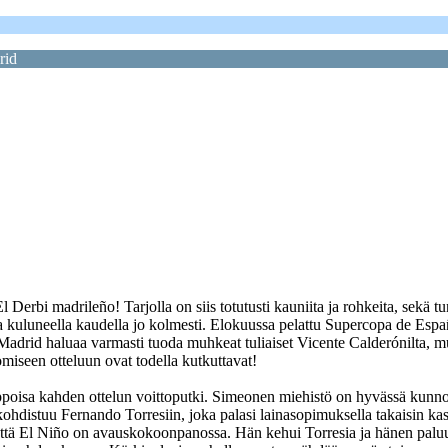
rid
erbi madrileño! Tarjolla on siis totutusti kauniita ja rohkeita, sekä tu
ja kuluneella kaudella jo kolmesti. Elokuussa pelattu Supercopa de Espa
rid haluaa varmasti tuoda muhkeat tuliaiset Vicente Calderónilta, mutt
miseen otteluun ovat todella kutkuttavat!
ppoisa kahden ottelun voittoputki. Simeonen miehistö on hyvässä kunnos
hdistuu Fernando Torresiin, joka palasi lainasopimuksella takaisin kas
 että El Niño on avauskokoonpanossa. Hän kehui Torresia ja hänen paluu