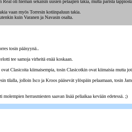
n Real oli hieman sekaisin uusien pelaajien takia, mutta parista tappiost
akia vaan myös Torresin kotiinpaluun takia.
utenkin kuin Varanen ja Navasin osalta.
rres tosin pääsyynä..
elotti tee samoja virheitä enää koskaan.
vat Clasicoita kiimaisempia, tosin Clasicotkin ovat kiimaisia mutta jot
 tilalla, jolloin Isco ja Kroos pääsevät ylöspäin pelaamaan, tosin Jame
i molempien herrasmiesten saavan lisää peliaikaa kevään edetessä. ;)