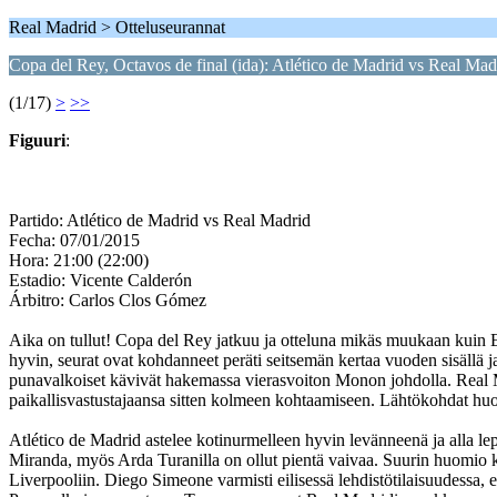
Real Madrid > Otteluseurannat
Copa del Rey, Octavos de final (ida): Atlético de Madrid vs Real Mad
(1/17)
>
>>
Figuuri
:
Partido: Atlético de Madrid vs Real Madrid
Fecha: 07/01/2015
Hora: 21:00 (22:00)
Estadio: Vicente Calderón
Árbitro: Carlos Clos Gómez
Aika on tullut! Copa del Rey jatkuu ja otteluna mikäs muukaan kuin El D
hyvin, seurat ovat kohdanneet peräti seitsemän kertaa vuoden sisällä 
punavalkoiset kävivät hakemassa vierasvoiton Monon johdolla. Real Mad
paikallisvastustajaansa sitten kolmeen kohtaamiseen. Lähtökohdat huo
Atlético de Madrid astelee kotinurmelleen hyvin levänneenä ja alla le
Miranda, myös Arda Turanilla on ollut pientä vaivaa. Suurin huomio ko
Liverpooliin. Diego Simeone varmisti eilisessä lehdistötilaisuudessa,