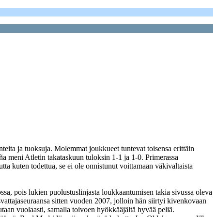
nteita ja tuoksuja. Molemmat joukkueet tuntevat toisensa erittäin
ña meni Atletin takataskuun tuloksin 1-1 ja 1-0. Primerassa
a kuten todettua, se ei ole onnistunut voittamaan väkivaltaista
sa, pois lukien puolustuslinjasta loukkaantumisen takia sivussa oleva
vattajaseuraansa sitten vuoden 2007, jolloin hän siirtyi kivenkovaan
taan vuolaasti, samalla toivoen hyökkääjältä hyvää peliä.