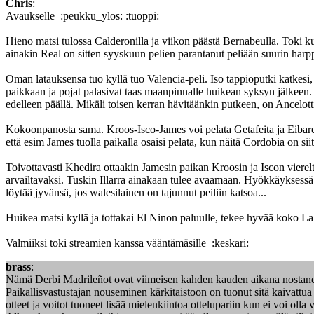
Chris
:
Avaukselle :peukku_ylos: :tuoppi:
Hieno matsi tulossa Calderonilla ja viikon päästä Bernabeulla. Toki kun
ainakin Real on sitten syyskuun pelien parantanut peliään suurin harp
Oman latauksensa tuo kyllä tuo Valencia-peli. Iso tappioputki katkesi, 
paikkaan ja pojat palasivat taas maanpinnalle huikean syksyn jälkeen. T
edelleen päällä. Mikäli toisen kerran hävitäänkin putkeen, on Ancel
Kokoonpanosta sama. Kroos-Isco-James voi pelata Getafeita ja Eibareita
että esim James tuolla paikalla osaisi pelata, kun näitä Cordobia on siitä 
Toivottavasti Khedira ottaakin Jamesin paikan Kroosin ja Iscon viereltä
arvailtavaksi. Tuskin Illarra ainakaan tulee avaamaan. Hyökkäyksessä
löytää jyvänsä, jos walesilainen on tajunnut peiliin katsoa...
Huikea matsi kyllä ja tottakai El Ninon paluulle, tekee hyvää koko L
Valmiiksi toki streamien kanssa vääntämäsille :keskari:
brass
:
Nämä Derbi Madrileñot ovat viimeisen kahden kauden aikana nostaneet 
Paikallisvastustajan nouseminen kärkitaistoon on tuonut sitä kaivattua
otteet ja voitot tuoneet lisää mielenkiintoa ottelupariin kun ei voi olla