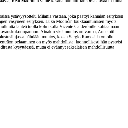
äässä, Real Madridiin viime kesänä huhuttu Jan Oblak avaa maalilla
issa ystävyysottelu Milania vastaan, joka päättyi kamalan esityksen
elaajien väsyneen esityksen. Luka Modrićin loukkaantumisen myötä
a hulluutta lähteä tuolla kolmikolla Vicente Calderónille kohtaamaan
tekee avauskokoonpanoon. Ainakin yksi muutos on varma, Ancelotti
puolustuslinjassa nähdään muutos, koska Sergio Ramosilla on ollut
Coentrãon pelaaminen on myös mahdollista, luonnollisesti hän pystyisi
irasta kysyttäessä, mutta ei evännyt saksalaisen mahdollisuutta