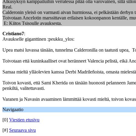
Alkusyksyn kamppailuihin verratessa pitää olla varovainen, sillä silloi
Real.
Calderonin yleisö on varmasti aivan hurmiossa, ei pelkästään derbyn t
Toivotaan Ancelotin marssittavan erilaisen kokoonpanon kentälle, mu
E: Kiitos Tsisoulle avauksesta.
Cristiano7
:
Avaukselle giganttinen :peukku_ylos:
Upea matsi luvassa tänään, tunnelma Calderonilla on taatusti upea, To
Toivotaan että kuninkaalliset ovat heränneet Valencia pelistä, eikä Anc
Samaa mieltä ylläolevien kanssa Derbi Madrileñoista, omasta mielestä o
Toivon kovasti, että Sami Kherida on tänään huonosti pelanneen Jamesin
penkiltä, valitettavasti.
Varanen ja Navasin avaaminen lämmittää kovasti mieltä, toivon kovast
Navigaatio
[0]
Viestien etusivu
[#]
Seuraava sivu