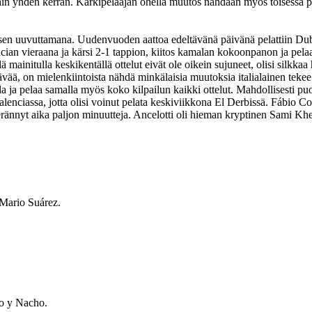
in yhden kerran. Kärkipelaajan ohella muutos nähdään myös toisessa p
sen uuvuttamana. Uudenvuoden aattoa edeltävänä päivänä pelattiin Duba
encian vieraana ja kärsi 2-1 tappion, kiitos kamalan kokoonpanon ja p
mainitulla keskikentällä ottelut eivät ole oikein sujuneet, olisi silkka
tittävää, on mielenkiintoista nähdä minkälaisia muutoksia italialainen 
illa ja pelaa samalla myös koko kilpailun kaikki ottelut. Mahdollisesti 
alenciassa, jotta olisi voinut pelata keskiviikkona El Derbissä. Fábio 
ännyt aika paljon minuutteja. Ancelotti oli hieman kryptinen Sami Khed
 Mario Suárez.
lo y Nacho.