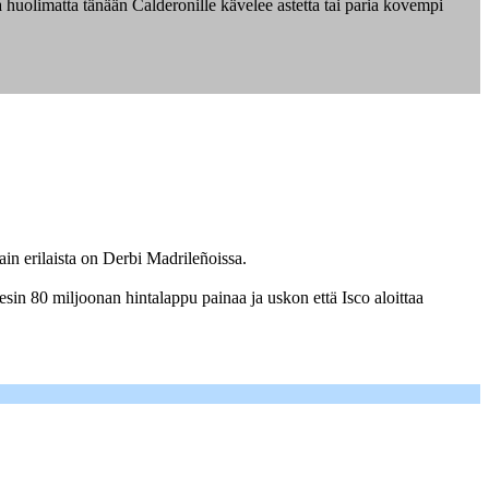
a huolimatta tänään Calderonille kävelee astetta tai paria kovempi
ain erilaista on Derbi Madrileñoissa.
sin 80 miljoonan hintalappu painaa ja uskon että Isco aloittaa