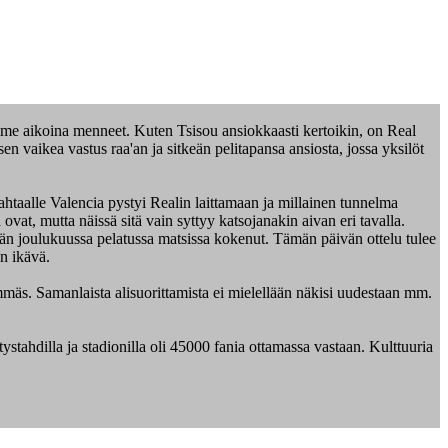
viime aikoina menneet. Kuten Tsisou ansiokkaasti kertoikin, on Real
sen vaikea vastus raa'an ja sitkeän pelitapansa ansiosta, jossa yksilöt
 ahtaalle Valencia pystyi Realin laittamaan ja millainen tunnelma
a ovat, mutta näissä sitä vain syttyy katsojanakin aivan eri tavalla.
kään joulukuussa pelatussa matsissa kokenut. Tämän päivän ottelu tulee
än ikävä.
mmäs. Samanlaista alisuorittamista ei mielellään näkisi uudestaan mm.
tahdilla ja stadionilla oli 45000 fania ottamassa vastaan. Kulttuuria