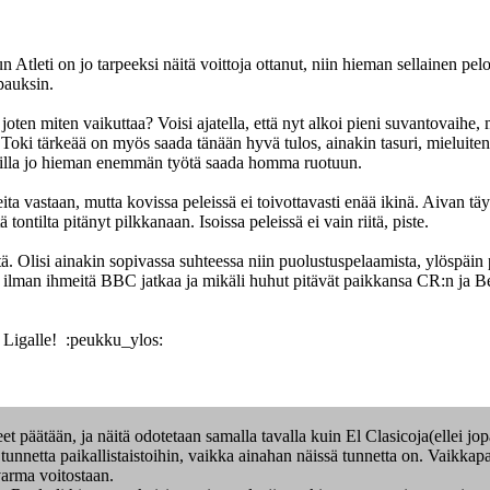
 Atleti on jo tarpeeksi näitä voittoja ottanut, niin hieman sellainen pe
pauksin.
joten miten vaikuttaa? Voisi ajatella, että nyt alkoi pieni suvantovaihe
oki tärkeää on myös saada tänään hyvä tulos, ainakin tasuri, mieluiten vo
ottilla jo hieman enemmän työtä saada homma ruotuun.
 vastaan, mutta kovissa peleissä ei toivottavasti enää ikinä. Aivan täyd
tontilta pitänyt pilkkanaan. Isoissa peleissä ei vain riitä, piste.
. Olisi ainakin sopivassa suhteessa niin puolustuspelaamista, ylöspäin p
 ilman ihmeitä BBC jatkaa ja mikäli huhut pitävät paikkansa CR:n ja Be
a Ligalle! :peukku_ylos:
päätään, ja näitä odotetaan samalla tavalla kuin El Clasicoja(ellei j
 tunnetta paikallistaistoihin, vaikka ainahan näissä tunnetta on. Vaikk
 varma voitostaan.