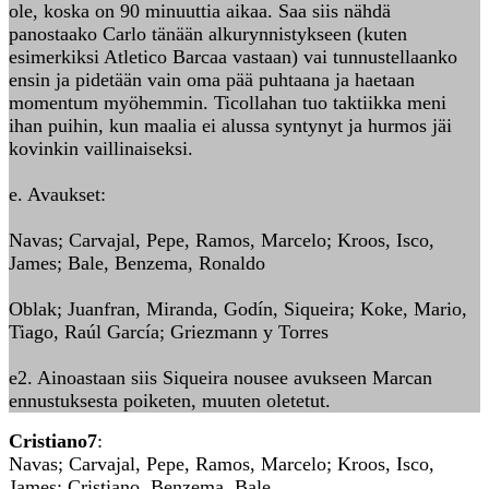
ole, koska on 90 minuuttia aikaa. Saa siis nähdä
panostaako Carlo tänään alkurynnistykseen (kuten
esimerkiksi Atletico Barcaa vastaan) vai tunnustellaanko
ensin ja pidetään vain oma pää puhtaana ja haetaan
momentum myöhemmin. Ticollahan tuo taktiikka meni
ihan puihin, kun maalia ei alussa syntynyt ja hurmos jäi
kovinkin vaillinaiseksi.
e. Avaukset:
Navas; Carvajal, Pepe, Ramos, Marcelo; Kroos, Isco,
James; Bale, Benzema, Ronaldo
Oblak; Juanfran, Miranda, Godín, Siqueira; Koke, Mario,
Tiago, Raúl García; Griezmann y Torres
e2. Ainoastaan siis Siqueira nousee avukseen Marcan
ennustuksesta poiketen, muuten oletetut.
Cristiano7
:
Navas; Carvajal, Pepe, Ramos, Marcelo; Kroos, Isco,
James: Cristiano, Benzema, Bale