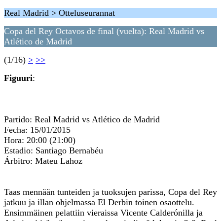
Real Madrid > Otteluseurannat
Copa del Rey Octavos de final (vuelta): Real Madrid vs
Atlético de Madrid
(1/16)
>
>>
Figuuri
:
Partido: Real Madrid vs Atlético de Madrid
Fecha: 15/01/2015
Hora: 20:00 (21:00)
Estadio: Santiago Bernabéu
Árbitro: Mateu Lahoz
Taas mennään tunteiden ja tuoksujen parissa, Copa del Rey
jatkuu ja illan ohjelmassa El Derbin toinen osaottelu.
Ensimmäinen pelattiin vieraissa Vicente Calderónilla ja