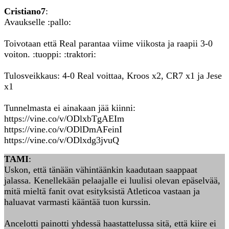
Cristiano7
:
Avaukselle :pallo:
Toivotaan että Real parantaa viime viikosta ja raapii 3-0
voiton. :tuoppi: :traktori:
Tulosveikkaus: 4-0 Real voittaa, Kroos x2, CR7 x1 ja Jese
x1
Tunnelmasta ei ainakaan jää kiinni:
https://vine.co/v/ODlxbTgAEIm
https://vine.co/v/ODlDmAFeinI
https://vine.co/v/ODlxdg3jvuQ
TAMI
:
Uskon, että tänään vähintäänkin kaadutaan saappaat
jalassa. Kenellekään pelaajalle ei luulisi olevan epäselvää,
mitä mieltä fanit ovat esityksistä Atleticoa vastaan ja
haluavat varmasti kääntää tuon kurssin.
Ancelotti painotti yhdessä haastattelussa sitä, että kiire ei