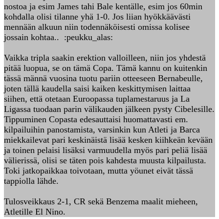
nostoa ja esim James tahi Bale kentälle, esim jos 60min
kohdalla olisi tilanne yhä 1-0. Jos liian hyökkäävästi
mennään alkuun niin todennäköisesti omissa kolisee
jossain kohtaa.. :peukku_alas:
Vaikka tripla saakin erektion valloilleen, niin jos yhdestä
pitää luopua, se on tämä Copa. Tämä kannu on kuitenkin
tässä männä vuosina tuotu pariin otteeseen Bernabeulle,
joten tällä kaudella saisi kaiken keskittymisen laittaa
siihen, että otetaan Euroopassa tuplamestaruus ja La
Ligassa tuodaan parin välikauden jälkeen pysty Cibelesille.
Tippuminen Copasta edesauttaisi huomattavasti em.
kilpailuihin panostamista, varsinkin kun Atleti ja Barca
miekkailevat pari keskinäistä lisää kesken kiihkeän kevään
ja toinen pelaisi lisäksi varmuudella myös pari peliä lisää
välierissä, olisi se täten pois kahdesta muusta kilpailusta.
Toki jatkopaikkaa toivotaan, mutta yöunet eivät tässä
tappiolla lähde.
Tulosveikkaus 2-1, CR sekä Benzema maalit mieheen,
Atletille El Nino.