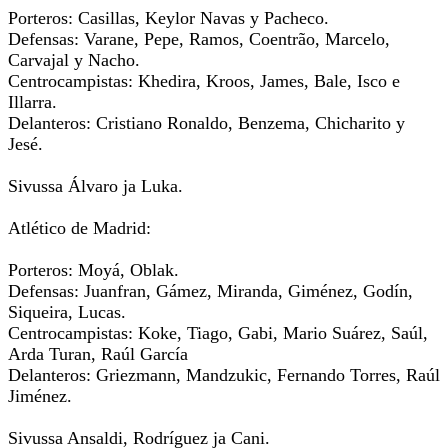
Porteros: Casillas, Keylor Navas y Pacheco.
Defensas: Varane, Pepe, Ramos, Coentrão, Marcelo,
Carvajal y Nacho.
Centrocampistas: Khedira, Kroos, James, Bale, Isco e
Illarra.
Delanteros: Cristiano Ronaldo, Benzema, Chicharito y
Jesé.
Sivussa Álvaro ja Luka.
Atlético de Madrid:
Porteros: Moyá, Oblak.
Defensas: Juanfran, Gámez, Miranda, Giménez, Godín,
Siqueira, Lucas.
Centrocampistas: Koke, Tiago, Gabi, Mario Suárez, Saúl,
Arda Turan, Raúl García
Delanteros: Griezmann, Mandzukic, Fernando Torres, Raúl
Jiménez.
Sivussa Ansaldi, Rodríguez ja Cani.