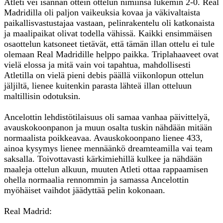
Atleti vei isännän ottein ottelun nimiinsä lukemin 2-0. Real
Madridilla oli paljon vaikeuksia kovaa ja väkivaltaista
paikallisvastustajaa vastaan, pelinrakentelu oli katkonaista
ja maalipaikat olivat todella vähissä. Kaikki ensimmäisen
osaottelun katsoneet tietävät, että tämän illan ottelu ei tule
olemaan Real Madridille helppo paikka. Triplahaaveet ovat
vielä elossa ja mitä vain voi tapahtua, mahdollisesti
Atletilla on vielä pieni debis päällä viikonlopun ottelun
jäljiltä, lienee kuitenkin parasta lähteä illan otteluun
maltillisin odotuksin.
Ancelottin lehdistötilaisuus oli samaa vanhaa päivittelyä,
avauskokoonpanon ja muun osalta tuskin nähdään mitään
normaalista poikkeavaa. Avauskokoonpano lienee 433,
ainoa kysymys lienee mennäänkö dreamteamilla vai team
saksalla. Toivottavasti kärkimiehillä kulkee ja nähdään
maaleja ottelun alkuun, muuten Atleti ottaa rappaamisen
ohella normaalia rennommin ja samassa Ancelottin
myöhäiset vaihdot jäädyttää pelin kokonaan.
Real Madrid: