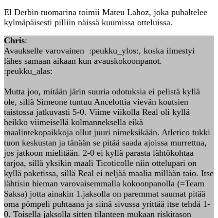
El Derbin tuomarina toimii Mateu Lahoz, joka puhaltelee
kylmäpäisesti pilliin näissä kuumissa otteluissa.
Chris
:
Avaukselle varovainen :peukku_ylos:, koska ilmestyi
lähes samaan aikaan kun avauskokoonpanot.
:peukku_alas:
Mutta joo, mitään järin suuria odotuksia ei pelistä kyllä
ole, sillä Simeone tuntuu Ancelottia vievän koutsien
taistossa jatkuvasti 5-0. Viime viikolla Real oli kyllä
heikko viimeisellä kolmanneksella eikä
maalintekopaikkoja ollut juuri nimeksikään. Atletico tukki
tuon keskustan ja tänään se pitää saada ajoissa murrettua,
jos jatkoon mielitään. 2-0 ei kyllä parasta lähtökohtaa
tarjoa, sillä yksikin maali Ticoticolle niin ottelupari on
kyllä paketissa, sillä Real ei neljää maalia millään taio. Itse
lähtisin hieman varovaisemmalla kokoonpanolla (=Team
Saksa) jotta ainakin 1.jaksolla on paremmat saumat pitää
oma pömpeli puhtaana ja siinä sivussa yrittää itse tehdä 1-
0. Toisella jaksolla sitten tilanteen mukaan riskitason