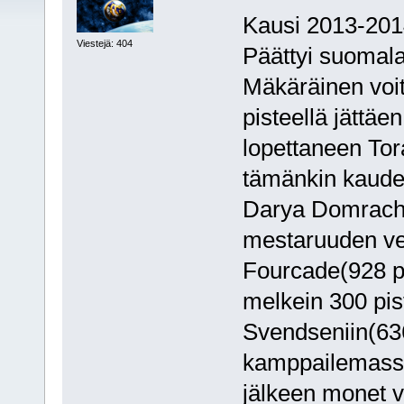
Kausi 2013-201
Viestejä: 404
Päättyi suomalais
Mäkäräinen voit
pisteellä jättä
lopettaneen Tora
tämänkin kaude
Darya Domrachev
mestaruuden vei
Fourcade(928 pi
melkein 300 pis
Svendseniin(636 
kamppailemassa
jälkeen monet v