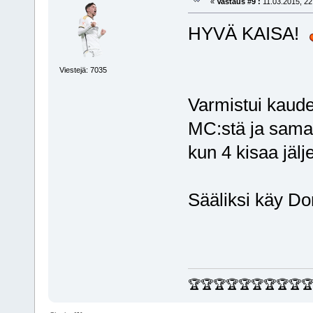
«
Vastaus #9 :
11.03.2015, 22
HYVÄ KAISA!
Viestejä: 7035
Varmistui kaud
MC:stä ja samal
kun 4 kisaa jälj
Sääliksi käy Do
🏆🏆🏆🏆🏆🏆🏆🏆🏆