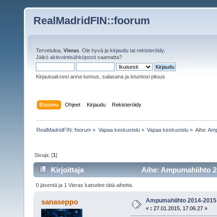
RealMadridFIN::foorum
Tervetuloa,
Vieras
. Ole hyvä ja
kirjaudu
tai
rekisteröidy
.
Jäikö
aktivointisähköposti
saamatta?
Kirjautuaksesi anna tunnus, salasana ja istuntosi pituus
Etusivu
Ohjeet
Kirjaudu
Rekisteröidy
RealMadridFIN::foorum
»
Vapaa keskustelu
»
Vapaa keskustelu
»
Aihe:
Amp
Sivuja: [
1
]
Kirjoittaja
Aihe: Ampumahiihto 20
0 jäsentä ja 1 Vieras katselee tätä aihetta.
Ampumahiihto 2014-2015
sanaseppo
«
:
27.01.2015, 17.06.27 »