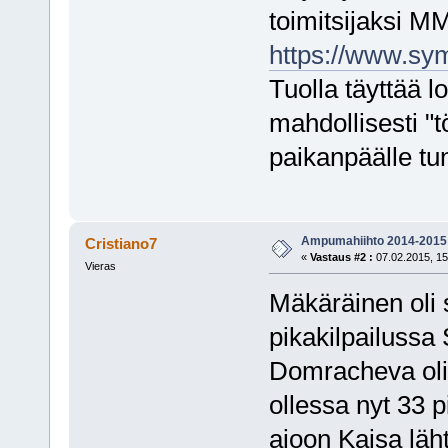
toimitsijaksi MM
https://www.sy
Tuolla täyttää l
mahdollisesti "t
paikanpäälle t
Ampumahiihto 2014-2015
Cristiano7
«
Vastaus #2 :
07.02.2015, 15
Vieras
Mäkäräinen oli
pikakilpailussa 
Domracheva oli 
ollessa nyt 33 
ajoon Kaisa läh