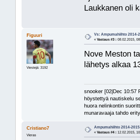
Laukkanen oli
Vs: Ampumahiihto 2014-
Figuuri
«
Vastaus #3 :
08.02.2015, 08
Nove Meston tak
lähetys alkaa 1
Viestejä: 3192
snooker [02|Dec 10:57 PM
höystettyä nautiskelu s
huora nelinkontin suorit
munaravaaja tahdo erity
Ampumahiihto 2014-2015
Cristiano7
«
Vastaus #4 :
12.02.2015, 10
Vieras