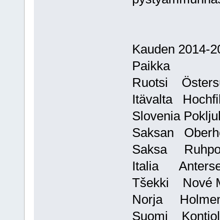
Kauden 2014-20
Paikk
Ruotsi Öster
Itävalta Ho
Slovenia Po
Saksan Obe
Saksa Ruhpo
Italia Ante
Tšekki Nové
Norja Holmen
Suomi Konti