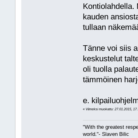
Kontiolahdella
kauden ansiosta
tullaan näkemää
Tänne voi siis a
keskustelut talt
oli tuolla palau
tämmöinen harjo
e. kilpailuohjelm
«
Viimeksi muokattu: 27.01.2015, 17.
"With the greatest respe
world."- Slaven Bilic