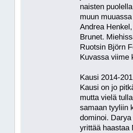
naisten puolella
muun muuassa T
Andrea Henkel,
Brunet. Miehis
Ruotsin Björn F
Kuvassa viime 
Kausi 2014-201
Kausi on jo pit
mutta vielä tul
samaan tyyliin k
dominoi. Darya 
yrittää haastaa 