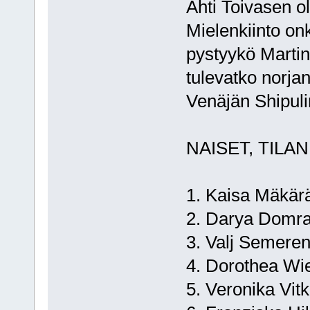
Ahti Toivasen ol
Mielenkiinto on
pystyykö Martin 
tulevatko norja
Venäjän Shipul
NAISET, TILAN
1. Kaisa Mäk
2. Darya Dom
3. Valj Se
4. Dorothea
5. Veronika