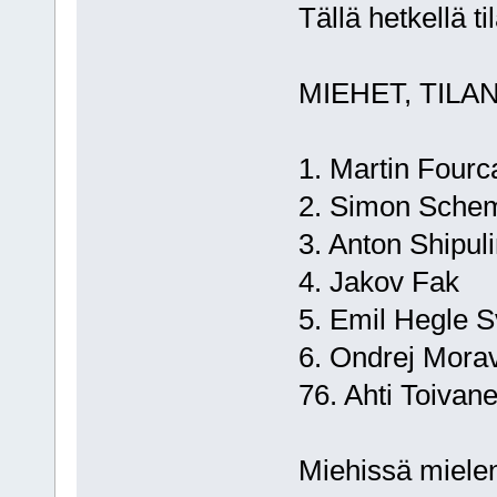
Tällä hetkellä ti
MIEHET, TILA
1. Martin F
2. Simon S
3. Anton Sh
4. Jakov
5. Emil Hegl
6. Ondrej M
76. Ahti T
Miehissä mielenk