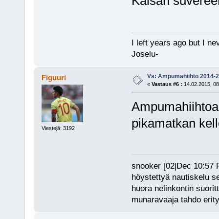
Kaisan suveree
I left years ago but I ne
Joselu-
Vs: Ampumahiihto 2014-
Figuuri
«
Vastaus #6 :
14.02.2015, 08
Ampumahiihtoa t
pikamatkan kel
Viestejä: 3192
snooker [02|Dec 10:57 PM
höystettyä nautiskelu s
huora nelinkontin suorit
munaravaaja tahdo erity