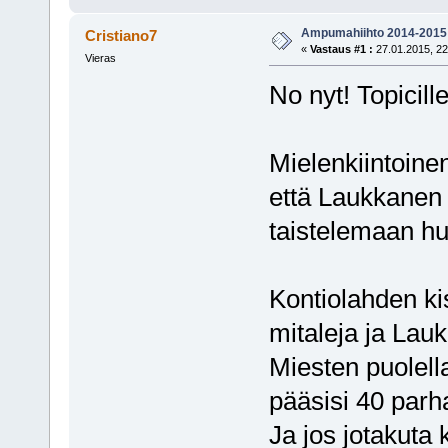
Ampumahiihto 2014-2015
Cristiano7
«
Vastaus #1 :
27.01.2015, 22
Vieras
No nyt! Topicill
Mielenkiintoine
että Laukkanen
taistelemaan hui
Kontiolahden kis
mitaleja ja Lau
Miesten puolell
pääsisi 40 parh
Ja jos jotakuta 