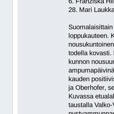
6. Franziska 
28. Mari La
Suomalaisittain
loppukauteen. K
nousukuntoinen
todella kovasti
kunnon nousuun 
ampumapäivinä s
kauden positiivi
ja Oberhofer, s
Kuvassa etuala
taustalla Valk
pystyammunna