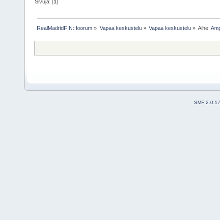
Sivuja: [
1
]
RealMadridFIN::foorum
»
Vapaa keskustelu
»
Vapaa keskustelu
»
Aihe:
Amp
SMF 2.0.1