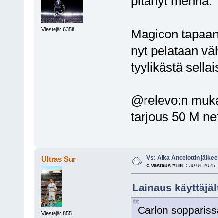
pitänyt mennä.
Viestejä: 6358
Magicon tapaan 
nyt pelataan vä
tyylikästä sellai
@relevo:n muka
tarjous 50 M ne
Vs: Aika Ancelottin jälkeen
Ultras Sur
«
Vastaus #184 :
30.04.2025, 
Lainaus käyttäjäl
Carlon soppariss
Viestejä: 855