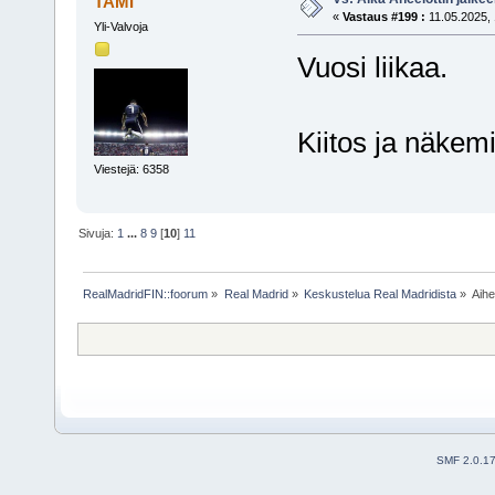
TAMI
«
Vastaus #199 :
11.05.2025, 
Yli-Valvoja
Vuosi liikaa.
Kiitos ja näkemi
Viestejä: 6358
Sivuja:
1
...
8
9
[
10
]
11
RealMadridFIN::foorum
»
Real Madrid
»
Keskustelua Real Madridista
»
Aih
SMF 2.0.1