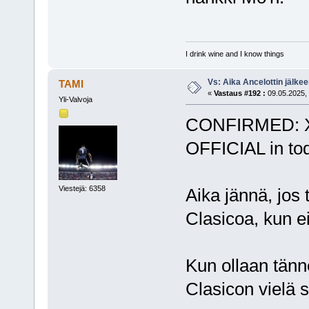
I drink wine and I know things
Vs: Aika Ancelottin jälkeen
TAMI
«
Vastaus #192 :
09.05.2025, 
Yli-Valvoja
CONFIRMED: Xab
OFFICIAL in to
Viestejä: 6358
Aika jännä, jos 
Clasicoa, kun e
Kun ollaan tänne
Clasicon vielä s