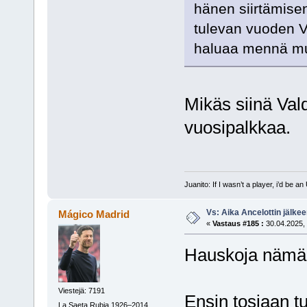
hänen siirtämisen
tulevan vuoden V
haluaa mennä mu
Mikäs siinä Val
vuosipalkkaa.
Juanito: If I wasn’t a player, i’d be an 
Vs: Aika Ancelottin jälkeen
Mágico Madrid
«
Vastaus #185 :
30.04.2025, 
Hauskoja nämä t
Viestejä: 7191
Ensin tosiaan tu
La Saeta Rubia 1926–2014