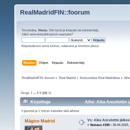
RealMadridFIN::foorum
Tervetuloa,
Vieras
. Ole hyvä ja
kirjaudu
tai
rekisteröidy
.
Jäikö
aktivointisähköposti
saamatta?
Kirjautuaksesi anna tunnus, salasana ja istuntosi pituus
Etusivu
Ohjeet
Kirjaudu
Rekisteröidy
RealMadridFIN::foorum
»
Real Madrid
»
Keskustelua Real Madridista
»
Aih
Sivuja:
1
...
8
9
[
10
]
11
Kirjoittaja
Aihe: Aika Ancelottin j
0 jäsentä ja 1 Vieras katselee tätä aihetta.
Vs: Aika Ancelottin jälkeen
Mágico Madrid
«
Vastaus #180 :
30.04.2025, 