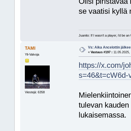
Olisi piristävä
se vaatisi kyll
Juanito: If I wasn’t a player, i’d be an 
Vs: Aika Ancelottin jälkeen
TAMI
«
Vastaus #197 :
11.05.2025, 
Yli-Valvoja
https://x.com/
s=46&t=cW6d-
Viestejä: 6358
Mielenkiintoinen 
tulevan kauden 
lukaisemassa.