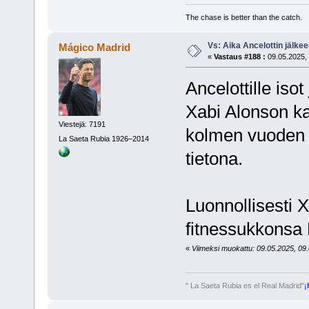
The chase is better than the catch.
Vs: Aika Ancelottin jälkeen
Mágico Madrid
«
Vastaus #188 :
09.05.2025, 
Ancelottille iso
Xabi Alonson k
Viestejä: 7191
kolmen vuoden d
La Saeta Rubia 1926–2014
tietona.
Luonnollisesti 
fitnessukkonsa 
«
Viimeksi muokattu: 09.05.2025, 09.
" La Saeta Rubia es el Real Madrid"
¡