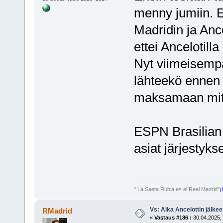
menny jumiin. 
Madridin ja Ance
ettei Ancelotill
Nyt viimeisempä
lähteekö ennen
maksamaan mitä
ESPN Brasilian
asiat järjestyks
" La Saeta Rubia es el Real Madrid"
¡
Vs: Aika Ancelottin jälkeen
RMadrid
«
Vastaus #186 :
30.04.2025, 