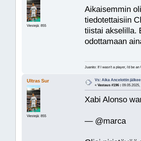
Aikaisemmin oli
tiedotettaisiin
Viestejä: 855
tiistai akselilla
odottamaan aina
Juanito: If I wasn’t a player, i’d be an 
Vs: Aika Ancelottin jälkeen
Ultras Sur
«
Vastaus #196 :
09.05.2025, 
Xabi Alonso wan
Viestejä: 855
— @marca