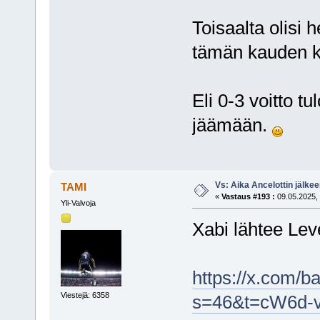
Toisaalta olisi 
tämän kauden k
Eli 0-3 voitto tu
jäämään.
Vs: Aika Ancelottin jälkeen
TAMI
«
Vastaus #193 :
09.05.2025, 
Yli-Valvoja
Xabi lähtee Leve
https://x.com/
Viestejä: 6358
s=46&t=cW6d-