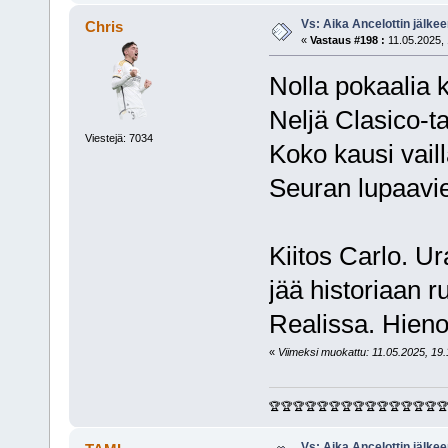
Vs: Aika Ancelottin jälkeen
Chris
«
Vastaus #198 :
11.05.2025, 
Nolla pokaalia 
Neljä Clasico-ta
Viestejä: 7034
Koko kausi vaill
Seuran lupaavie
Kiitos Carlo. U
jää historiaan 
Realissa. Hieno
«
Viimeksi muokattu: 11.05.2025, 19.1
🏆🏆🏆🏆🏆🏆🏆🏆🏆🏆🏆🏆🏆🏆
Vs: Aika Ancelottin jälkeen