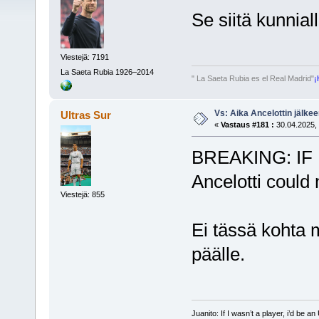
Se siitä kunnial
Viestejä: 7191
La Saeta Rubia 1926–2014
" La Saeta Rubia es el Real Madrid"
¡
Vs: Aika Ancelottin jälkeen
Ultras Sur
«
Vastaus #181 :
30.04.2025, 
BREAKING: IF R
Ancelotti could
Viestejä: 855
Ei tässä kohta 
päälle.
Juanito: If I wasn’t a player, i’d be an 