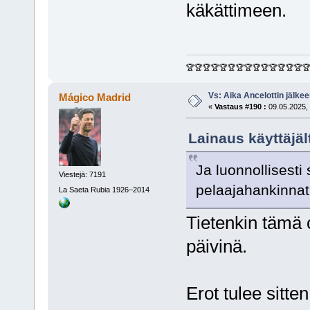
käkättimeen.
🏆🏆🏆🏆🏆🏆🏆🏆🏆🏆🏆🏆🏆🏆
Vs: Aika Ancelottin jälkeen
Mágico Madrid
«
Vastaus #190 :
09.05.2025, 
Lainaus käyttäjäl
Ja luonnollisesti 
Viestejä: 7191
pelaajahankinnat,
La Saeta Rubia 1926–2014
Tietenkin tämä 
päivinä.
Erot tulee sitte