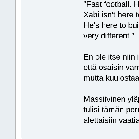
”Fast football. H
Xabi isn't here 
He's here to buil
very different.”
En ole itse niin
että osaisin va
mutta kuulostaa
Massiivinen yläp
tulisi tämän per
alettaisiin vaa