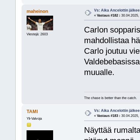
Vs: Aika Ancelottin jälkeen
maheinon
«
Vastaus #182 :
30.04.2025, 
Carlon sopparis
Viestejä: 2603
mahdollistaa hä
Carlo joutuu vi
Valdebebasissa 
muualle.
The chase is better than the catch.
Vs: Aika Ancelottin jälkeen
TAMI
«
Vastaus #183 :
30.04.2025, 
Yli-Valvoja
Näyttää rumalta