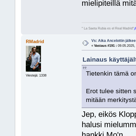
mielipiteillä m
" La Saeta Rubia es el Real Madrid"
¡
Vs: Aika Ancelottin jälkeen
RMadrid
«
Vastaus #191 :
09.05.2025, 
Lainaus käyttäjäl
Tietenkin tämä on
Viestejä: 1338
Erot tulee sitten 
mitään merkitys
Jep, eikös Klopp
halusi mielummin
hankki Mo'n.