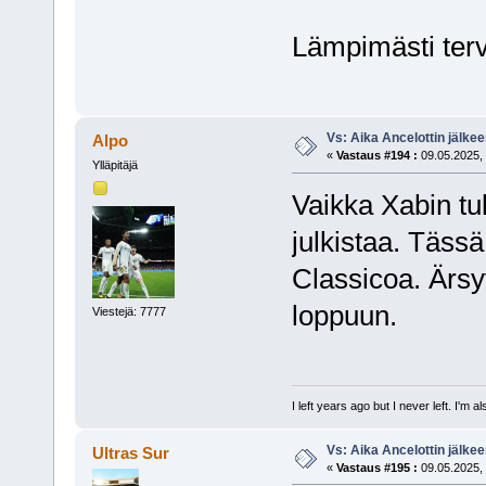
Lämpimästi terv
Vs: Aika Ancelottin jälkeen
Alpo
«
Vastaus #194 :
09.05.2025, 
Ylläpitäjä
Vaikka Xabin tu
julkistaa. Tässä
Classicoa. Ärsy
loppuun.
Viestejä: 7777
I left years ago but I never left. I'm 
Vs: Aika Ancelottin jälkeen
Ultras Sur
«
Vastaus #195 :
09.05.2025, 