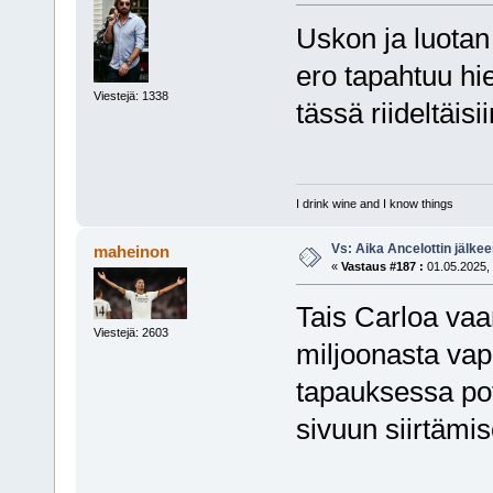
Uskon ja luotan 
ero tapahtuu hi
Viestejä: 1338
tässä riideltäisii
I drink wine and I know things
Vs: Aika Ancelottin jälkeen
maheinon
«
Vastaus #187 :
01.05.2025, 
Tais Carloa vaa
Viestejä: 2603
miljoonasta vap
tapauksessa pot
sivuun siirtämi