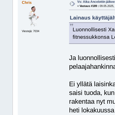
Vs: Aika Ancelottin jälkeen
Chris
«
Vastaus #189 :
09.05.2025, 
Lainaus käyttäjäl
Luonnollisesti X
Viestejä: 7034
fitnessukkonsa L
Ja luonnollisest
pelaajahankinna
Ei yllätä laisin
saisi tuoda, kun
rakentaa nyt mu
heti lokakuussa 