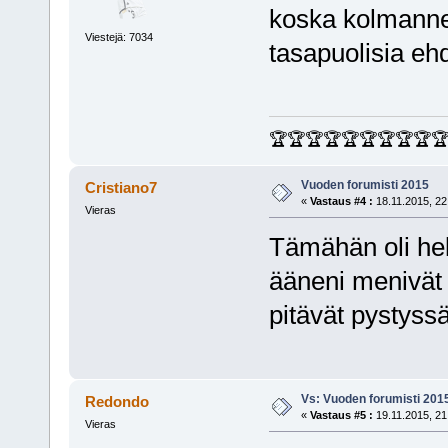
koska kolmannen
Viestejä: 7034
tasapuolisia eh
🏆🏆🏆🏆🏆🏆🏆🏆🏆
Vuoden forumisti 2015
Cristiano7
«
Vastaus #4 :
18.11.2015, 22
Vieras
Tämähän oli hel
ääneni menivät t
pitävät pystyssä
Vs: Vuoden forumisti 201
Redondo
«
Vastaus #5 :
19.11.2015, 21
Vieras