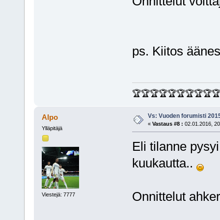
Onnittelut voitta
ps. Kiitos äänes
🏆🏆🏆🏆🏆🏆🏆🏆🏆
Vs: Vuoden forumisti 201
Alpo
«
Vastaus #8 :
02.01.2016, 20
Ylläpitäjä
Eli tilanne pys
kuukautta..
Onnittelut ahker
Viestejä: 7777