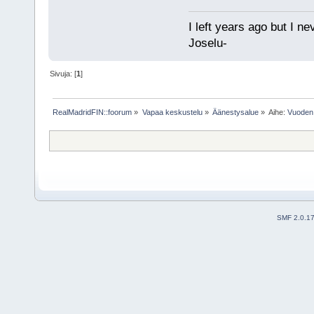
I left years ago but I ne
Joselu-
Sivuja: [
1
]
RealMadridFIN::foorum
»
Vapaa keskustelu
»
Äänestysalue
»
Aihe:
Vuoden 
SMF 2.0.1