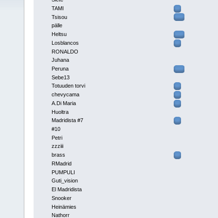
TAMI
Tsisou
pälle
Heltsu
Losblancos
RONALDO
Juhana
Peruna
Sebe13
Totuuden torvi
chevycama
A.Di Maria
Huoltra
Madridista #7
#10
Petri
zzziii
brass
RMadrid
PUMPULI
Guti_vision
El Madridista
Snooker
Heinämies
Nathorr