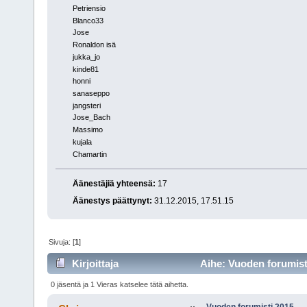
Petriensio
Blanco33
Jose
Ronaldon isä
jukka_jo
kinde81
honni
sanaseppo
jangsteri
Jose_Bach
Massimo
kujala
Chamartin
Äänestäjiä yhteensä:
17
Äänestys päättynyt:
31.12.2015, 17.51.15
Sivuja: [
1
]
Kirjoittaja
Aihe: Vuoden forumisti
0 jäsentä ja 1 Vieras katselee tätä aihetta.
Vuoden forumisti 2015