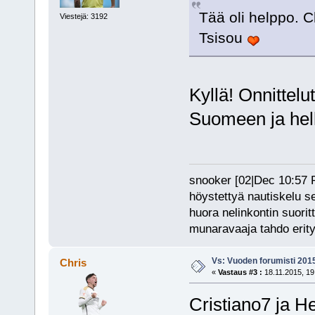
Tää oli helppo. C
Viestejä: 3192
Tsisou
Kyllä! Onnittelu
Suomeen ja hel
snooker [02|Dec 10:57 PM
höystettyä nautiskelu s
huora nelinkontin suorit
munaravaaja tahdo erity
Vs: Vuoden forumisti 201
Chris
«
Vastaus #3 :
18.11.2015, 19
Cristiano7 ja H