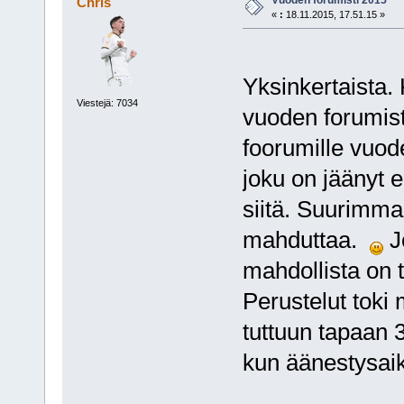
Chris
«
:
18.11.2015, 17.51.15 »
Yksinkertaista.
Viestejä: 7034
vuoden forumist
foorumille vuode
joku on jäänyt e
siitä. Suurimman
mahduttaa.
Jo
mahdollista on t
Perustelut toki
tuttuun tapaan 3
kun äänestysaik