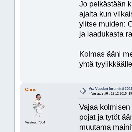
Jo pelkästään ku
ajalta kun vilk
ylitse muiden: C
ja laadukasta ra
Kolmas ääni me
yhtä tyylikkääll
Vs: Vuoden forumisti 201
Chris
«
Vastaus #6 :
12.12.2015, 19
Vajaa kolmisen 
pojat ja tytöt ä
Viestejä: 7034
muutama mainita