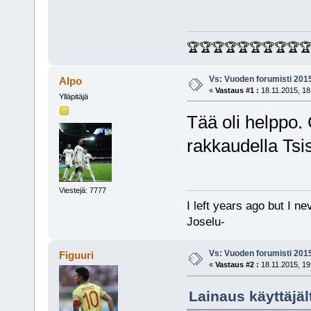
🏆🏆🏆🏆🏆🏆🏆🏆🏆
Vs: Vuoden forumisti 201
Alpo
«
Vastaus #1 :
18.11.2015, 18
Ylläpitäjä
Tää oli helppo. 
rakkaudella Ts
Viestejä: 7777
I left years ago but I ne
Joselu-
Vs: Vuoden forumisti 201
Figuuri
«
Vastaus #2 :
18.11.2015, 19
Lainaus käyttäjäl