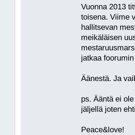
Vuonna 2013 tit
toisena. Viime v
hallitsevan mes
meikäläisen uu
mestaruusmarssi 
jatkaa foorumi
Äänestä. Ja vai
ps. Ääntä ei ole
jäljellä joten 
Peace&love!