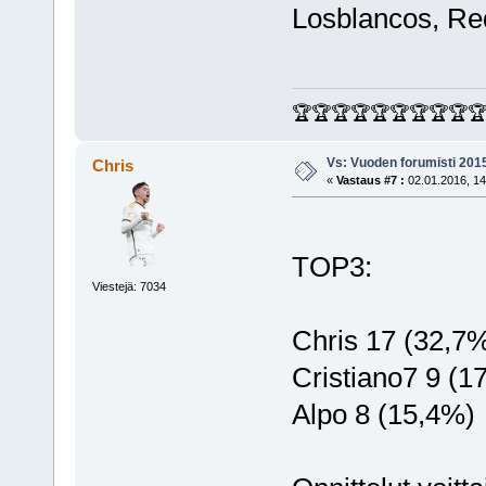
Losblancos, Red
🏆🏆🏆🏆🏆🏆🏆🏆🏆
Vs: Vuoden forumisti 201
Chris
«
Vastaus #7 :
02.01.2016, 14
TOP3:
Viestejä: 7034
Chris 17 (32,7
Cristiano7 9 (1
Alpo 8 (15,4%)