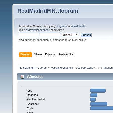
RealMadridFIN::foorum
Tervetuloa,
Vieras
. Ole hyvä ja
kirjaudu
tai
rekisteröidy
.
Jäikö
aktivointisähköposti
saamatta?
Kirjautuaksesi anna tunnus, salasana ja istuntosi pituus
Etusivu
Ohjeet
Kirjaudu
Rekisteröidy
RealMadridFIN::foorum
»
Vapaa keskustelu
»
Äänestysalue
»
Aihe:
Vuoden 
Äänestys
Alpo
Redondo
Magico Madrid
Cristiano7
Chris
Siete