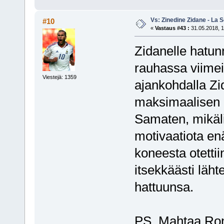
Vs: Zinedine Zidane - La S
#10
«
Vastaus #43 :
31.05.2018, 1
Zidanelle hatunn
rauhassa viimei
Viestejä: 1359
ajankohdalla Zid
maksimaalisen 
Samaten, mikäli
motivaatiota enä
koneesta otettii
itsekkäästi läht
hattuunsa.
PS. Mahtaa Rona