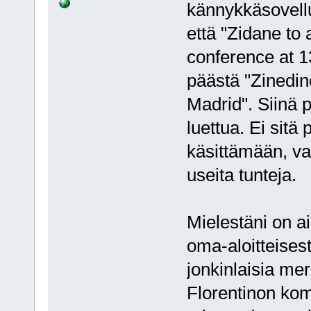
kännykkäsovellu
että "Zidane to
conference at 1
päästä "Zinedin
Madrid". Siinä pi
luettua. Ei sitä
käsittämään, va
useita tunteja.
Mielestäni on a
oma-aloitteisest
jonkinlaisia me
Florentinon komm