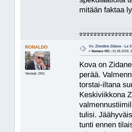
mitään faktaa l
🏆🏆🏆🏆🏆🏆🏆🏆🏆🏆🏆🏆🏆🏆
Vs: Zinedine Zidane - La S
RONALDO
«
Vastaus #51 :
01.06.2018, 2
Kova on Zidanen
perää. Valmennu
Viestejä: 2911
torstai-iltana s
Keskiviikkona Zi
valmennustiimill
tulisi. Jäähyväis
tunti ennen tila