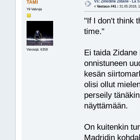
Vs: Zinedine Zidane - La S
TAMI
«
Vastaus #41 :
31.05.2018, 1
Yli-Valvoja
"If I don't think
time."
Viestejä: 6358
Ei taida Zidane 
onnistuneen uu
kesän siirtomark
olisi ollut miel
perseily tänäki
näyttämään.
On kuitenkin tu
Madridin kohdall