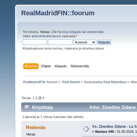
RealMadridFIN::foorum
Tervetuloa,
Vieras
. Ole hyvä ja
kirjaudu
tai
rekisteröidy
.
Jäikö
aktivointisähköposti
saamatta?
Kirjautuaksesi anna tunnus, salasana ja istuntosi pituus
Etusivu
Ohjeet
Kirjaudu
Rekisteröidy
RealMadridFIN::foorum
»
Real Madrid
»
Keskustelua Real Madridista
»
Aih
Sivuja:
1
2
[
3
]
4
Kirjoittaja
Aihe: Zinedine Zidane 
0 jäsentä ja 1 Vieras katselee tätä aihetta.
Vs: Zinedine Zidane - La S
Redondo
«
Vastaus #40 :
31.05.2018, 1
Vieras