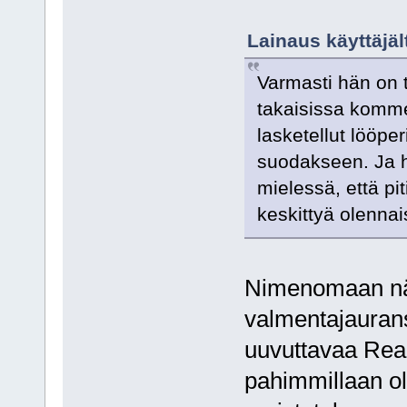
Lainaus käyttäjäl
Varmasti hän on tä
takaisissa kommen
lasketellut lööpe
suodakseen. Ja h
mielessä, että pit
keskittyä olenn
Nimenomaan näi
valmentajauran
uuvuttavaa Rea
pahimmillaan ol