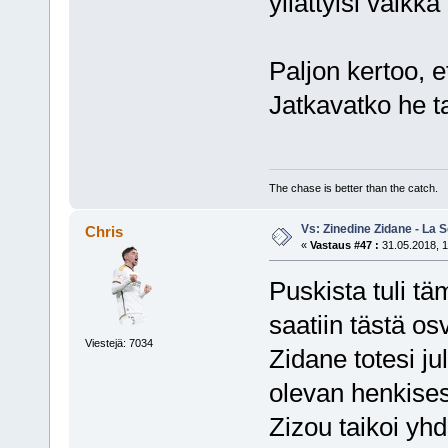
yllättyisi vaikka
Paljon kertoo, e
Jatkavatko he t
The chase is better than the catch.
Vs: Zinedine Zidane - La S
Chris
«
Vastaus #47 :
31.05.2018, 1
Puskista tuli tä
saatiin tästä osv
Viestejä: 7034
Zidane totesi j
olevan henkisest
Zizou taikoi yh