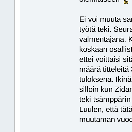
Ei voi muuta sa
työtä teki. Seu
valmentajana. K
koskaan osallis
ettei voittaisi si
määrä tittelei
tuloksena. Ikinä
silloin kun Zida
teki tsämppärin 
Luulen, että tät
muutaman vuod