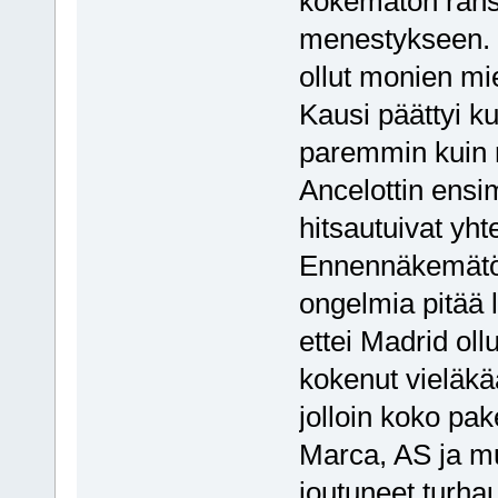
kokematon ransk
menestykseen. 
ollut monien mi
Kausi päättyi ku
paremmin kuin 
Ancelottin ensi
hitsautuivat yh
Ennennäkemätön
ongelmia pitää 
ettei Madrid ol
kokenut vieläkää
jolloin koko pak
Marca, AS ja mu
joutuneet turha