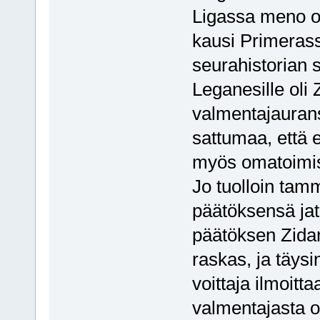
Ligassa meno ol
kausi Primeras
seurahistorian
Leganesille oli
valmentajauransa
sattumaa, että 
myös omatoimise
Jo tuolloin tamm
päätöksensä jat
päätöksen Zidane
raskas, ja täys
voittaja ilmoitt
valmentajasta ol