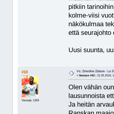
pitkiin tarinoi
kolme-viisi vuot
näkökulmaa teke
että seurajohto
Uusi suunta, uu
Vs: Zinedine Zidane - La S
#10
«
Vastaus #42 :
31.05.2018, 1
Olen vähän oun
lausunnoista et
Viestejä: 1359
Ja heitän arvauk
Ranskan maajou