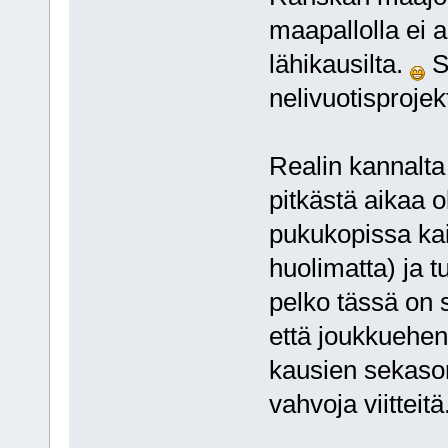
maapallolla ei 
lähikausilta.
Si
nelivuotisprojekt
Realin kannalta
pitkästä aikaa o
pukukopissa kai
huolimatta) ja 
pelko tässä on s
että joukkuehen
kausien sekasort
vahvoja viitteitä