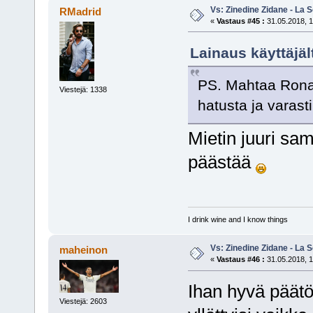
Vs: Zinedine Zidane - La S
RMadrid
«
Vastaus #45 :
31.05.2018, 1
Lainaus käyttäjäl
PS. Mahtaa Ronald
Viestejä: 1338
hatusta ja varast
Mietin juuri sa
päästää
I drink wine and I know things
Vs: Zinedine Zidane - La S
maheinon
«
Vastaus #46 :
31.05.2018, 1
Ihan hyvä päätös
Viestejä: 2603