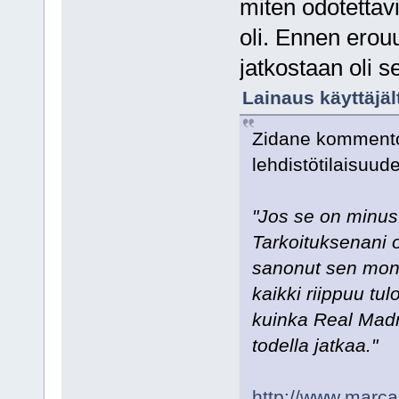
miten odotettav
oli. Ennen erou
jatkostaan oli 
Lainaus käyttäjält
Zidane kommentoi
lehdistötilaisuud
"Jos se on minust
Tarkoituksenani o
sanonut sen monta
kaikki riippuu tul
kuinka Real Madri
todella jatkaa."
http://www.marca.