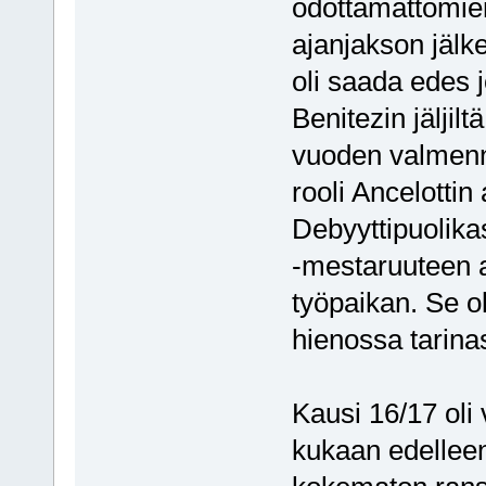
odottamattomien
ajanjakson jälk
oli saada edes j
Benitezin jäljil
vuoden valmenn
rooli Ancelotti
Debyyttipuolika
-mestaruuteen as
työpaikan. Se o
hienossa tarina
Kausi 16/17 oli 
kukaan edelleen