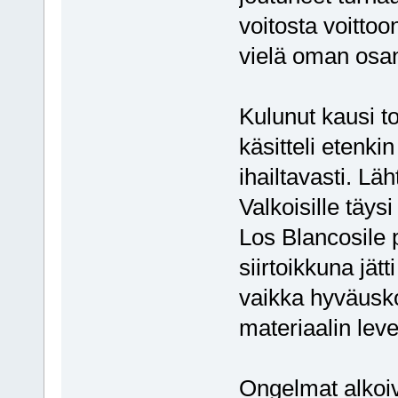
voitosta voittoo
vielä oman osan
Kulunut kausi to
käsitteli eten
ihailtavasti. Lä
Valkoisille täys
Los Blancosile 
siirtoikkuna jät
vaikka hyväusko
materiaalin leve
Ongelmat alkoiva