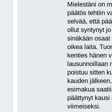
Mielestäni on m
päätös tehtiin v
selvää, että pää
ollut syntynyt 
sinäkään osaat
oikea laita. Tuo
kenties hänen v
lausunnoillaan 
poistuu sitten k
kauden jälkeen, 
esimakua saatiin
päättynyt kaus
viimeiseksi.