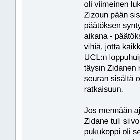
oli viimeinen lu
Zizoun pään sis
päätöksen synty
aikana - päätök
vihiä, jotta kaik
UCL:n loppuhui
täysin Zidanen n
seuran sisältä o
ratkaisuun.
Jos mennään aja
Zidane tuli sii
pukukoppi oli s