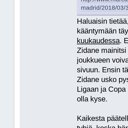
madrid/2018/03
Haluaisin tietää
kääntymään täy
kuukaudessa
. 
Zidane mainitsi
joukkueen voivan
sivuun. Ensin tä
Zidane usko py
Ligaan ja Copa d
olla kyse.
Kaikesta päätel
tyhjä, koska hä