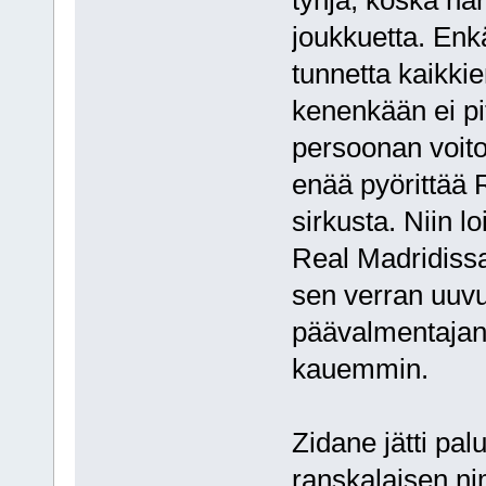
joukkuetta. Enk
tunnetta kaikki
kenenkään ei pit
persoonan voito
enää pyörittää 
sirkusta. Niin l
Real Madridissa
sen verran uuvu
päävalmentajan
kauemmin.
Zidane jätti pa
ranskalaisen ni