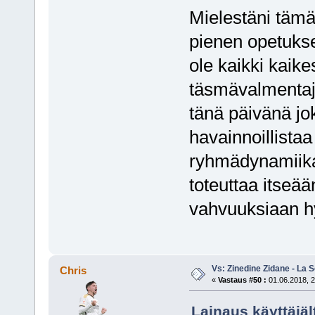
Mielestäni tämä
pienen opetukse
ole kaikki kaike
täsmävalmentajia
tänä päivänä jo
havainnoillistaa
ryhmädynamiikall
toteuttaa itseää
vahvuuksiaan 
Vs: Zinedine Zidane - La S
Chris
«
Vastaus #50 :
01.06.2018, 2
Lainaus käyttäjält