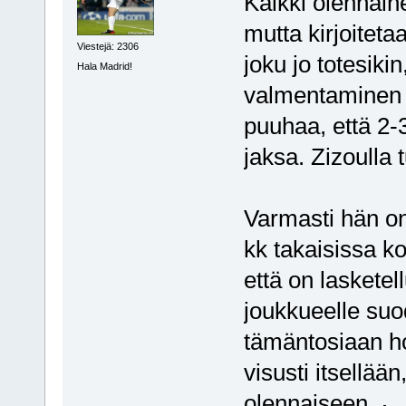
Kaikki olennain
mutta kirjoiteta
Viestejä: 2306
joku jo totesiki
Hala Madrid!
valmentaminen o
puuhaa, että 2-
jaksa. Zizoulla t
Varmasti hän on 
kk takaisissa ko
että on lasketel
joukkueelle suo
tämäntosiaan hoi
visusti itsellään
olennaiseen