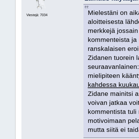
Mielestäni on aik
Viestejä: 7034
aloitteisesta lähd
merkkejä jossain
kommenteista ja e
ranskalaisen eroi
Zidanen tuorein 
seuraavanlainen:
mielipiteen kään
kahdessa kuuka
Zidane mainitsi 
voivan jatkaa voi
kommentista tuli
motivoimaan pela
mutta siitä ei tai