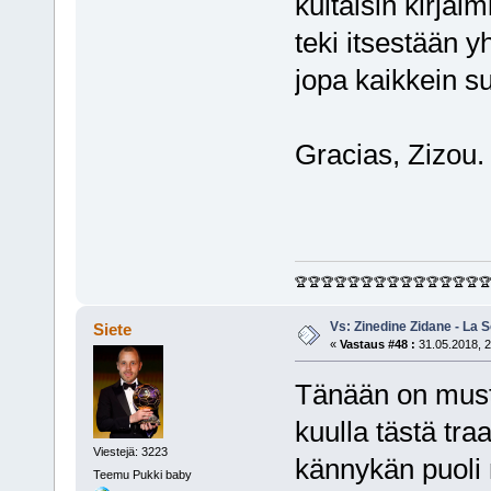
kultaisin kirjai
teki itsestään y
jopa kaikkein 
Gracias, Zizou
🏆🏆🏆🏆🏆🏆🏆🏆🏆🏆🏆🏆🏆🏆
Vs: Zinedine Zidane - La S
Siete
«
Vastaus #48 :
31.05.2018, 2
Tänään on must
kuulla tästä tra
Viestejä: 3223
kännykän puoli n
Teemu Pukki baby