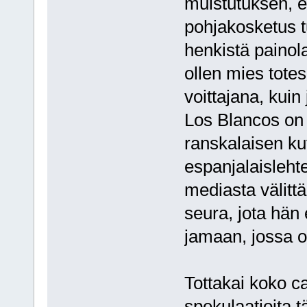
muistutuksen, e
pohjakosketus tu
henkistä painol
ollen mies totes
voittajana, kuin 
Los Blancos on 
ranskalaisen ku
espanjalaislehte
mediasta välittä
seura, jota hän
jamaan, jossa olt
Tottakai koko ca
spekulaatioita t