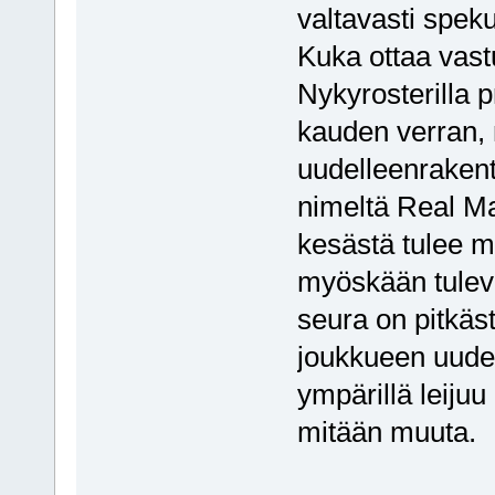
valtavasti speku
Kuka ottaa vast
Nykyrosterilla p
kauden verran, 
uudelleenraken
nimeltä Real Ma
kesästä tulee m
myöskään tulev
seura on pitkäst
joukkueen uudel
ympärillä leij
mitään muuta.