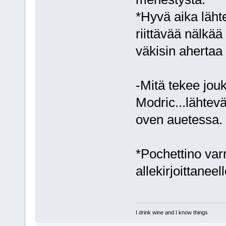
*Hyvä aika lähte
riittävää nälkä
väkisin ahertaa
-Mitä tekee jou
Modric...lähtev
oven auetessa.
*Pochettino varm
allekirjoittanee
I drink wine and I know things