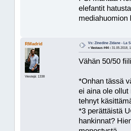
elefantit hatusta
mediahuomion 
Vs: Zinedine Zidane - La S
RMadrid
«
Vastaus #44 :
31.05.2018, 1
Vähän 50/50 fiil
Viestejä: 1338
*Onhan tässä vä
ei aina ole ollu
tehnyt käsittäm
*3 perättäistä 
hankinnat? Hien
menestystä.