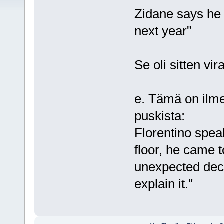
Zidane says he 
next year"
Se oli sitten vira
e. Tämä on ilmei
puskista:
Florentino speak
floor, he came 
unexpected deci
explain it."