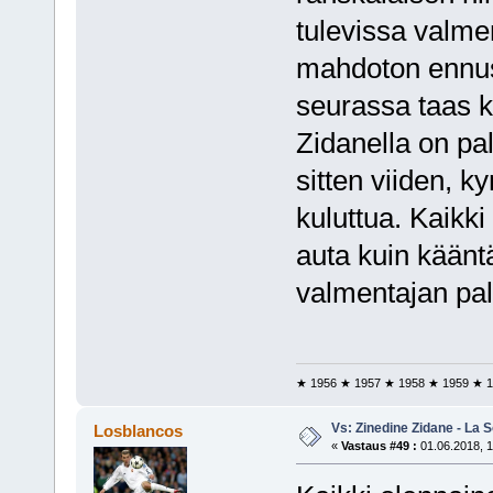
tulevissa valme
mahdoton ennust
seurassa taas 
Zidanella on pal
sitten viiden,
kuluttua. Kaikki
auta kuin kään
valmentajan pal
★ 1956 ★ 1957 ★ 1958 ★ 1959 ★ 1
Vs: Zinedine Zidane - La S
Losblancos
«
Vastaus #49 :
01.06.2018, 1