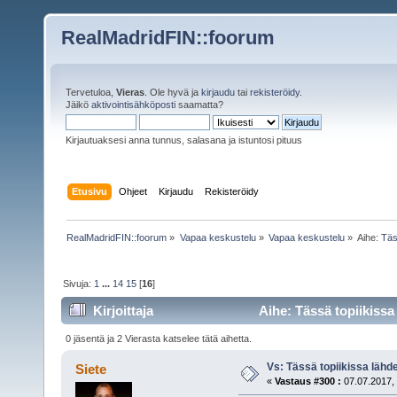
RealMadridFIN::foorum
Tervetuloa,
Vieras
. Ole hyvä ja
kirjaudu
tai
rekisteröidy
.
Jäikö
aktivointisähköposti
saamatta?
Kirjautuaksesi anna tunnus, salasana ja istuntosi pituus
Etusivu
Ohjeet
Kirjaudu
Rekisteröidy
RealMadridFIN::foorum
»
Vapaa keskustelu
»
Vapaa keskustelu
»
Aihe:
Täs
Sivuja:
1
...
14
15
[
16
]
Kirjoittaja
Aihe: Tässä topiikissa
0 jäsentä ja 2 Vierasta katselee tätä aihetta.
Vs: Tässä topiikissa läh
Siete
«
Vastaus #300 :
07.07.2017, 