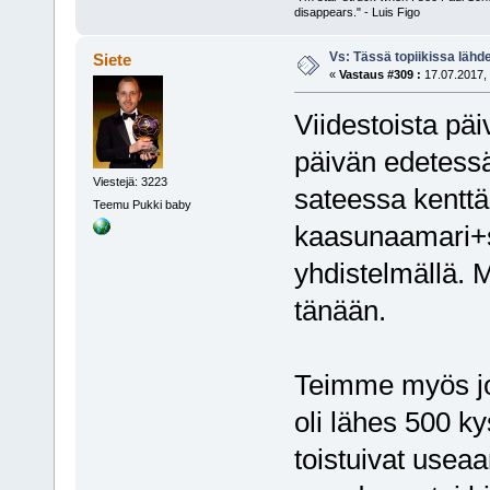
disappears." - Luis Figo
Vs: Tässä topiikissa läh
Siete
«
Vastaus #309 :
17.07.2017, 
Viidestoista päi
päivän edetessä
Viestejä: 3223
sateessa kentt
Teemu Pukki baby
kaasunaamari+s
yhdistelmällä. 
tänään.
Teimme myös jo
oli lähes 500 k
toistuivat usea