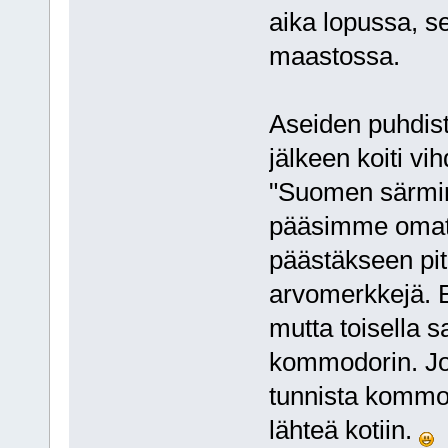
aika lopussa, se
maastossa.
Aseiden puhdist
jälkeen koiti v
"Suomen särmi
pääsimme omatoi
päästäkseen pit
arvomerkkejä. E
mutta toisella 
kommodorin. Jos
tunnista kommod
lähteä kotiin.