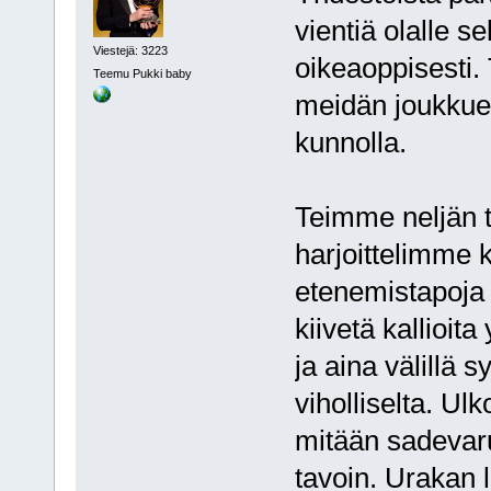
vientiä olalle 
Viestejä: 3223
oikeaoppisesti. 
Teemu Pukki baby
meidän joukkuee
kunnolla.
Teimme neljän t
harjoittelimme k
etenemistapoja s
kiivetä kallioita
ja aina välillä 
viholliselta. Ul
mitään sadevar
tavoin. Urakan 