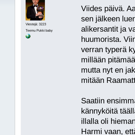
Viides päivä. A
sen jälkeen luen
Viestejä: 3223
alikersantit ja 
Teemu Pukki baby
huumorista. Vii
verran typerä ky
millään pitämää
mutta nyt en ja
mitään Raamatt
Saatiin ensimmä
kännyköitä tääll
illalla oli hiem
Harmi vaan, että