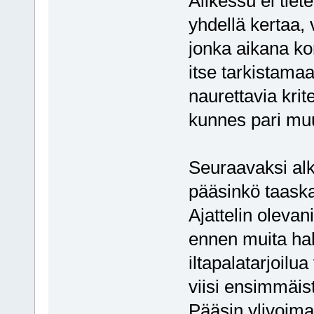
Alikessu ei tiet
yhdellä kertaa, 
jonka aikana kor
itse tarkistama
naurettavia krite
kunnes pari muu
Seuraavaksi alk
pääsinkö taaska
Ajattelin oleva
ennen muita hak
iltapalatarjoilu
viisi ensimmäis
Pääsin ylivoima