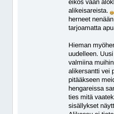
eikös vaan alok
alikeisareista.
herneet nenään,
tarjoamatta apu
Hieman myöhemmi
uudelleen. Uusi
valmiina muihin 
alikersantti vei
pitääkseen meidät
hengareissa sama
ties mitä vaatek
sisällykset näyt