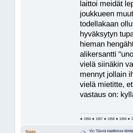
laittoi meidät l
joukkueen muut 
todellakaan ollu
hyväksytyn tupa
hieman hengäht
alikersantti "u
vielä siinäkin 
mennyt jollain i
vielä mietitte, 
vastaus on: kyll
★ 1956 ★ 1957 ★ 1958 ★ 1959 ★ 1
Vs: Tässä topiikissa läh
Siete