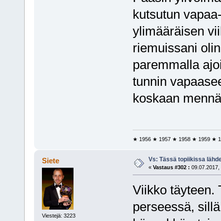
kutsutun vapaa-
ylimääräisen vii
riemuissani olin
paremmalla ajoi
tunnin vapaase
koskaan mennä 
★ 1956 ★ 1957 ★ 1958 ★ 1959 ★ 1
Vs: Tässä topiikissa läh
Siete
«
Vastaus #302 :
09.07.2017, 
Viikko täyteen. 
perseessä, sil
Viestejä: 3223