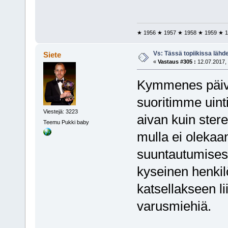
★ 1956 ★ 1957 ★ 1958 ★ 1959 ★ 1
Vs: Tässä topiikissa läh
Siete
«
Vastaus #305 :
12.07.2017, 
Kymmenes päivä 
suoritimme uinti
Viestejä: 3223
aivan kuin ster
Teemu Pukki baby
mulla ei olekaa
suuntautumisest
kyseinen henkilö
katsellakseen li
varusmiehiä.