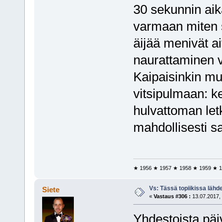
30 sekunnin aik
varmaan miten 
äijää menivät a
naurattaminen v
Kaipaisinkin mu
vitsipulmaan: k
hulvattoman letk
mahdollisesti 
★ 1956 ★ 1957 ★ 1958 ★ 1959 ★ 1
Vs: Tässä topiikissa läh
Siete
«
Vastaus #306 :
13.07.2017, 
Yhdestoista päi