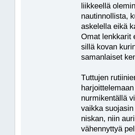
liikkeellä olemi
nautinnollista,
askelella eikä k
Omat lenkkarit 
sillä kovan kurin
samanlaiset ken
Tuttujen rutiinie
harjoittelemaan
nurmikentällä vi
vaikka suojasin
niskan, niin au
vähennyttyä pel