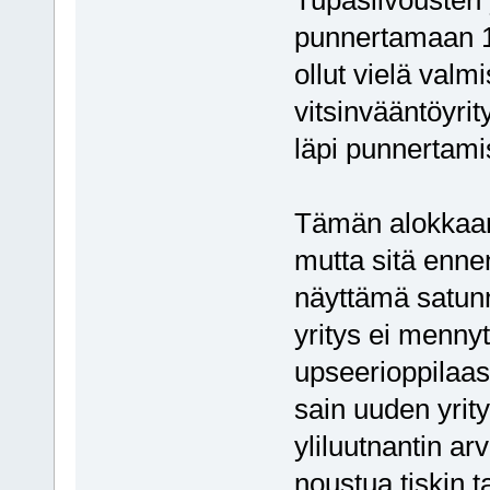
Tupasiivousten 
punnertamaan 10
ollut vielä valm
vitsinvääntöyrit
läpi punnertami
Tämän alokkaan t
mutta sitä enne
näyttämä satun
yritys ei mennyt
upseerioppilaas
sain uuden yrit
yliluutnantin a
noustua tiskin t