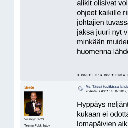
alikit olisivat v
ohjeet kaikille r
johtajien tuvas
jaksa juuri nyt v
minkään muiden 
huomenna lähde
★ 1956 ★ 1957 ★ 1958 ★ 1959 ★ 1
Vs: Tässä topiikissa läh
Siete
«
Vastaus #307 :
16.07.2017, 
Hyppäys neljänt
kukaan ei odotta
Viestejä: 3223
lomapäivien aik
Teemu Pukki baby