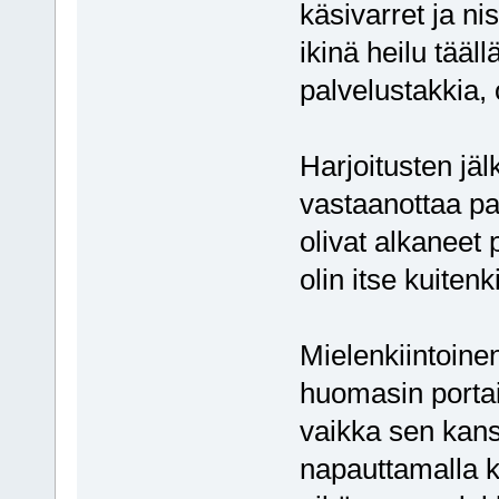
käsivarret ja n
ikinä heilu tääl
palvelustakkia, 
Harjoitusten j
vastaanottaa pa
olivat alkaneet 
olin itse kuitenk
Mielenkiintoinen
huomasin portai
vaikka sen kans
napauttamalla k