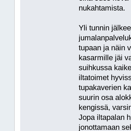
nukahtamista.
Yli tunnin jälke
jumalanpalveluk
tupaan ja näin v
kasarmille jäi 
suihkussa kaike
iltatoimet hyvis
tupakaverien ka
suurin osa alok
kengissä, varsin
Jopa iltapalan h
jonottamaan se