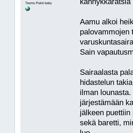
kännykkäratsia 
Teemu Pukki baby
Aamu alkoi heiko
palovammojen ta
varuskuntasairaa
Sain vapautusm
Sairaalasta pal
hidastelun taki
ilman lounasta. 
järjestämään ka
jälkeen puettii
sekä baretti, 
luo.