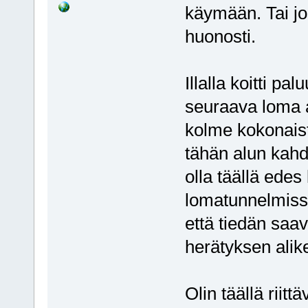
käymään. Tai jos 
huonosti.
Illalla koitti pa
seuraava loma al
kolme kokonaist
tähän alun kahd
olla täällä edes 
lomatunnelmissa
että tiedän saa
herätyksen alik
Olin täällä riitt