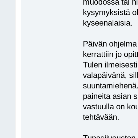
muodossa tai h
kysymyksistä o
kyseenalaisia.
Päivän ohjelma p
kerrattiin jo opi
Tulen ilmeisest
valapäivänä, sil
suuntamiehenä.
paineita asian s
vastuulla on ko
tehtävään.