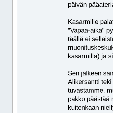
päivän pääateria
Kasarmille pala
"Vapaa-aika" py
täällä ei sellai
muonituskeskuks
kasarmilla) ja s
Sen jälkeen saim
Alikersantti tek
tuvastamme, mut
pakko päästää m
kuitenkaan niell