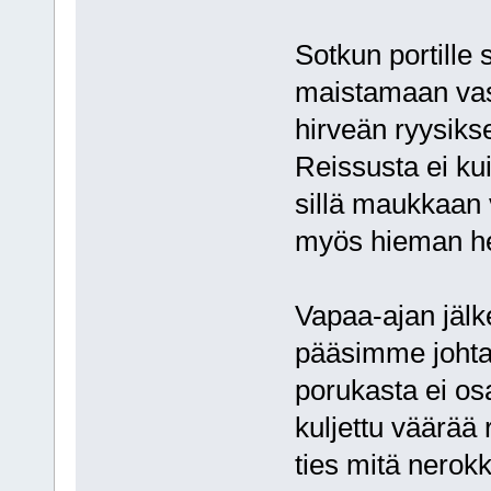
Sotkun portille 
maistamaan vas
hirveän ryysiks
Reissusta ei k
sillä maukkaan v
myös hieman he
Vapaa-ajan jäl
pääsimme johtaj
porukasta ei osa
kuljettu väärää 
ties mitä nerok