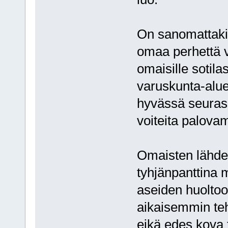
On sanomattakin
omaa perhettä v
omaisille sotil
varuskunta-alue
hyvässä seuras
voiteita palova
Omaisten lähdet
tyhjänpanttina 
aseiden huoltoon
aikaisemmin teh
eikä edes kova