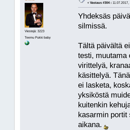
«
Vastaus #304 :
11.07.2017, 
Yhdeksäs päivä,
silmissä.
Viestejä: 3223
Teemu Pukki baby
Tältä päivältä e
testi, muutama 
virittelyä, kran
käsittelyä. Tänä
ei lasketa, kos
yksiköstä muid
kuitenkin kehuja,
kasarmin portit
aikana.