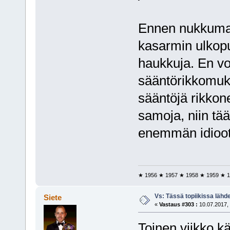
Ennen nukkuma
kasarmin ulkopu
haukkuja. En vo
sääntörikkomuksi
sääntöjä rikkone
samoja, niin tää
enemmän idioott
★ 1956 ★ 1957 ★ 1958 ★ 1959 ★ 1
Vs: Tässä topiikissa läh
Siete
«
Vastaus #303 :
10.07.2017, 
Toinen viikko kä