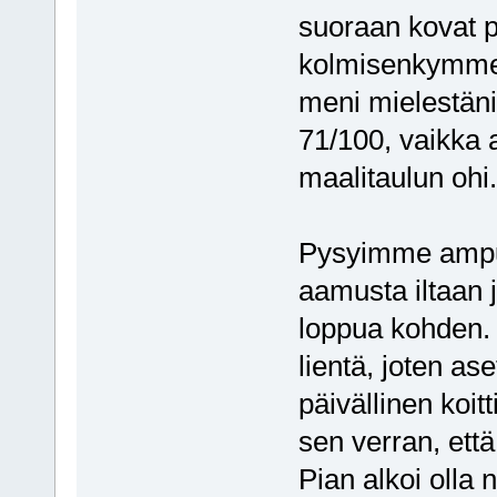
suoraan kovat pi
kolmisenkymmen
meni mielestäni 
71/100, vaikka
maalitaulun ohi.
Pysyimme ampu
aamusta iltaan 
loppua kohden. L
lientä, joten as
päivällinen koit
sen verran, ett
Pian alkoi olla 