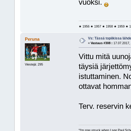
vuoksi.
★ 1956 ★ 1957 ★ 1958 ★ 1959 ★ 1
Vs: Tässä topiikissa läh
Peruna
«
Vastaus #308 :
17.07.2017, 
Vittu mitä uunoj
täysiä järjettö
Viestejä: 295
istuttaminen. No
ottavat homman
Terv. reservin k
"I'm star-struck when I see Paul Sch