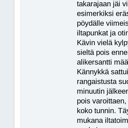
takarajaan jäi v
esimerkiksi erä
pöydälle viimeis
iltapunkat ja oti
Kävin vielä kyl
sieltä pois enne
alikersantti mä
Kännykkä sattui
rangaistusta su
minuutin jälkee
pois varoittaen,
koko tunnin. Tä
mukana iltatoi