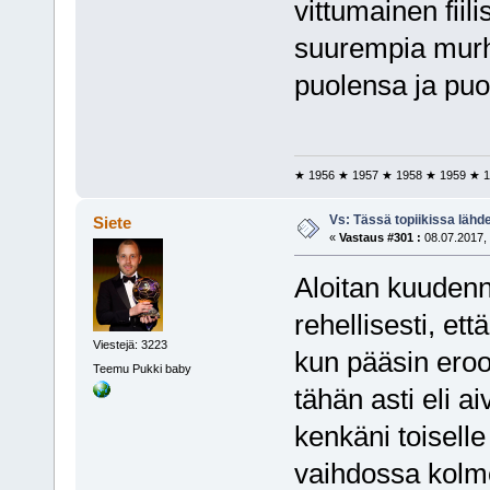
vittumainen fiil
suurempia murhe
puolensa ja puo
★ 1956 ★ 1957 ★ 1958 ★ 1959 ★ 1
Vs: Tässä topiikissa läh
Siete
«
Vastaus #301 :
08.07.2017, 
Aloitan kuudenn
rehellisesti, ett
Viestejä: 3223
kun pääsin ero
Teemu Pukki baby
tähän asti eli a
kenkäni toiselle
vaihdossa kolm