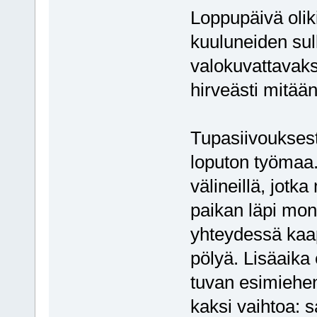
Loppupäivä olik
kuuluneiden su
valokuvattavaks
hirveästi mitään
Tupasiivouksesta
loputon työmaa.
välineillä, jotk
paikan läpi mon
yhteydessä kaapi
pölyä. Lisäaika 
tuvan esimiehenä
kaksi vaihtoa: s