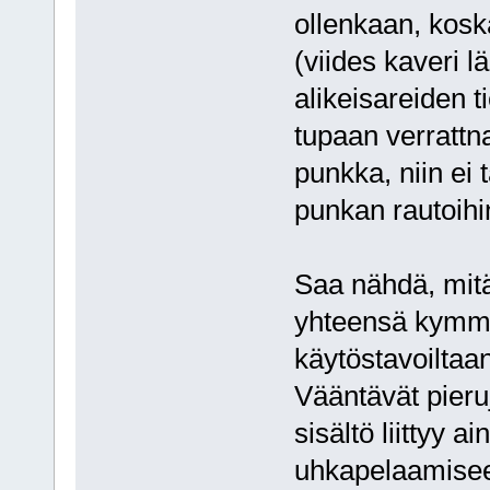
ollenkaan, kosk
(viides kaveri lä
alikeisareiden t
tupaan verrattna
punkka, niin ei 
punkan rautoihi
Saa nähdä, mitä
yhteensä kymme
käytöstavoiltaa
Vääntävät pieru
sisältö liittyy a
uhkapelaamisee