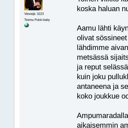
koska haluan 
Viestejä: 3223
Teemu Pukki baby
Aamu lähti käynt
olivat sössineet
lähdimme aivan
metsässä sijait
ja reput seläss
kuin joku pullu
antaneena ja se 
koko joukkue od
Ampumaradalla h
aikaisemmin am