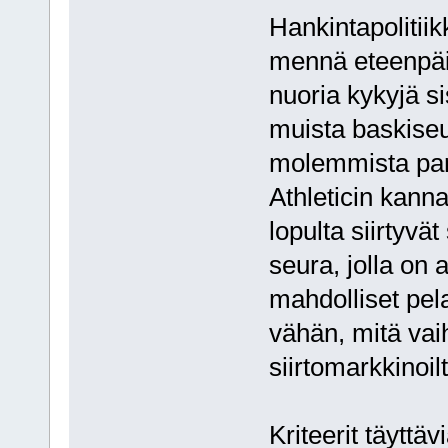
Hankintapolitiik
mennä eteenpäin
nuoria kykyjä si
muista baskiseur
molemmista par
Athleticin kannal
lopulta siirtyvä
seura, jolla on 
mahdolliset pel
vähän, mitä vaih
siirtomarkkinoi
Kriteerit täyttäv