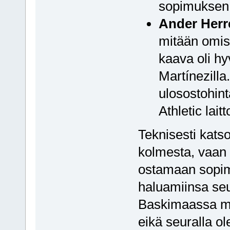
sopimuksen
Ander Herr
mitään omis
kaava oli hy
Martínezilla
ulosostohint
Athletic lai
Teknisesti kats
kolmesta, vaan 
ostamaan sopi
haluamiinsa seur
Baskimaassa me
eikä seuralla ol