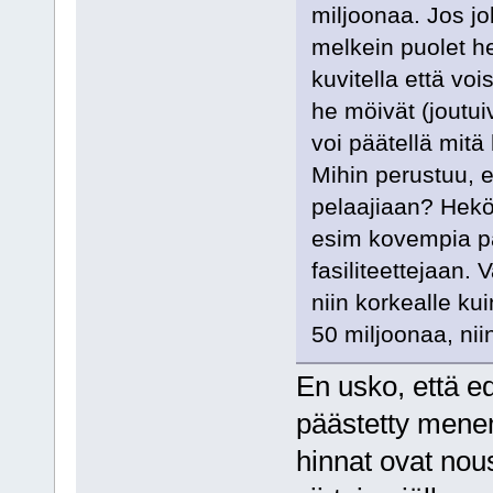
miljoonaa. Jos jo
melkein puolet he
kuvitella että vo
he möivät (joutuiv
voi päätellä mitä
Mihin perustuu, e
pelaajiaan? Hekö 
esim kovempia pal
fasiliteettejaan.
niin korkealle ku
50 miljoonaa, nii
En usko, että ed
päästetty menem
hinnat ovat nou