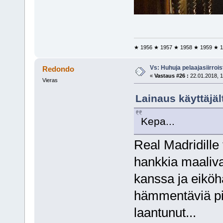
★ 1956 ★ 1957 ★ 1958 ★ 1959 ★ 1
Vs: Huhuja pelaajasiirroi
Redondo
«
Vastaus #26 :
22.01.2018, 1
Vieras
Lainaus käyttäjält
Kepa...
Real Madridille 
hankkia maalivah
kanssa ja eiköh
hämmentäviä piir
laantunut...