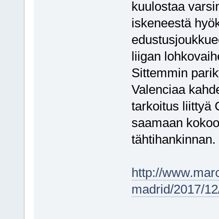
kuulostaa varsin
iskeneestä hyök
edustusjoukkue
liigan lohkovaih
Sittemmin pari
Valenciaa kahde
tarkoitus liittyä
saamaan kokoo
tähtihankinnan.
http://www.marc
madrid/2017/1