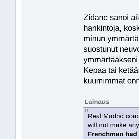
Zidane sanoi ai
hankintoja, kosk
minun ymmärtääk
suostunut neuv
ymmärtääkseni s
Kepaa tai ketää
kuumimmat onnis
Lainaus
Real Madrid coac
will not make any
Frenchman had b