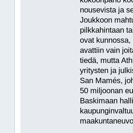
nousevista ja se
Joukkoon mahtu
pilkkahintaan ta
ovat kunnossa, 
avattiin vain jo
tiedä, mutta Ath
yritysten ja jul
San Mamés, joho
50 miljoonan eu
Baskimaan halli
kaupunginvaltuu
maakuntaneuvost