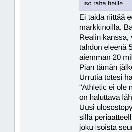
iso raha heille.
Ei taida riittää
markkinoilla. B
Realin kanssa, 
tahdon eleenä 5
aiemman 20 mil
Pian tämän jälk
Urrutia totesi h
"Athletic ei ol
on haluttava lä
Uusi ulosostopyk
sillä periaattee
joku isoista seu