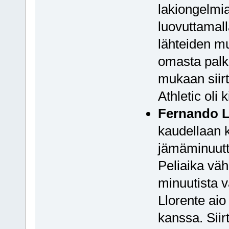
lakiongelmia
luovuttamall
lähteiden m
omasta pal
mukaan siirt
Athletic oli
Fernando L
kaudellaan 
jämäminuutt
Peliaika väh
minuutista va
Llorente aio
kanssa. Siir