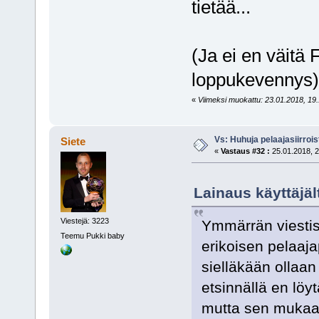
tietää...
(Ja ei en väitä 
loppukevennys)
«
Viimeksi muokattu: 23.01.2018, 19.1
Vs: Huhuja pelaajasiirroi
Siete
«
Vastaus #32 :
25.01.2018, 2
Lainaus käyttäjäl
Viestejä: 3223
Ymmärrän viestisi
Teemu Pukki baby
erikoisen pelaajap
sielläkään ollaan
etsinnällä en löy
mutta sen mukaan 