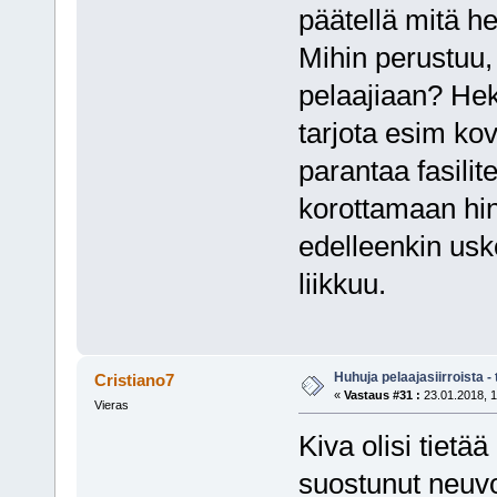
päätellä mitä h
Mihin perustuu, 
pelaajiaan? Hek
tarjota esim kov
parantaa fasilit
korottamaan hin
edelleenkin usk
liikkuu.
Huhuja pelaajasiirroista 
Cristiano7
«
Vastaus #31 :
23.01.2018, 1
Vieras
Kiva olisi tietä
suostunut neuvo