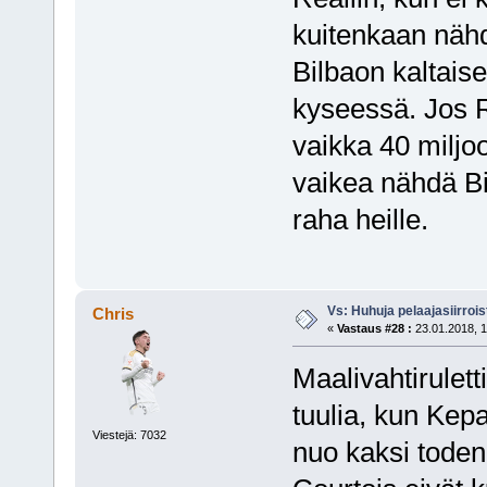
kuitenkaan näh
Bilbaon kaltai
kyseessä. Jos R
vaikka 40 miljo
vaikea nähdä Bi
raha heille.
Vs: Huhuja pelaajasiirroi
Chris
«
Vastaus #28 :
23.01.2018, 1
Maalivahtirulett
tuulia, kun Kepa
Viestejä: 7032
nuo kaksi toden