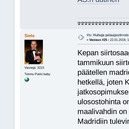
🏆🏆🏆🏆🏆🏆🏆🏆🏆🏆🏆🏆🏆🏆
Vs: Huhuja pelaajasiirroi
Siete
«
Vastaus #25 :
22.01.2018, 1
Kepan siirtosaag
tammikuun siirt
Viestejä: 3223
päätellen madrid
Teemu Pukki baby
hetkellä, joten 
jatkosopimukse
ulosostohinta o
maalivahdin on 
Madridiin tulevi