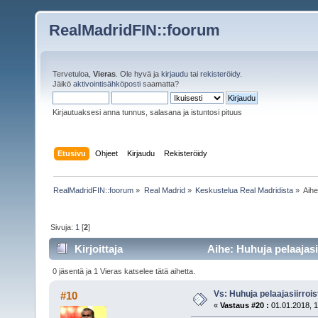
RealMadridFIN::foorum
Tervetuloa,
Vieras
. Ole hyvä ja
kirjaudu
tai
rekisteröidy
.
Jäikö
aktivointisähköposti
saamatta?
Kirjautuaksesi anna tunnus, salasana ja istuntosi pituus
Etusivu
Ohjeet
Kirjaudu
Rekisteröidy
RealMadridFIN::foorum
»
Real Madrid
»
Keskustelua Real Madridista
»
Aih
Sivuja:
1
[
2
]
Kirjoittaja
Aihe: Huhuja pelaajasi
0 jäsentä ja 1 Vieras katselee tätä aihetta.
Vs: Huhuja pelaajasiirroi
#10
«
Vastaus #20 :
01.01.2018, 1