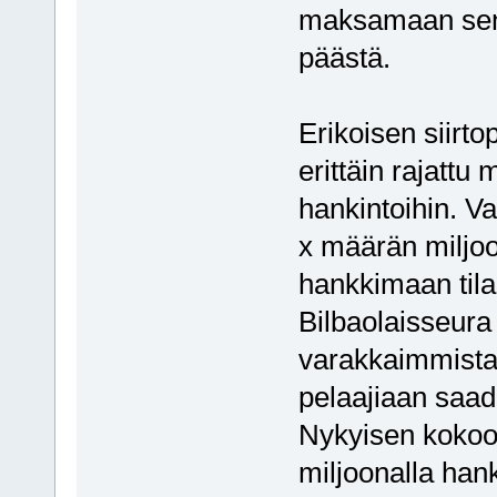
maksamaan sen 
päästä.
Erikoisen siirto
erittäin rajattu
hankintoihin. V
x määrän miljoon
hankkimaan tilal
Bilbaolaisseura
varakkaimmista,
pelaajiaan saad
Nykyisen kokoon
miljoonalla hank