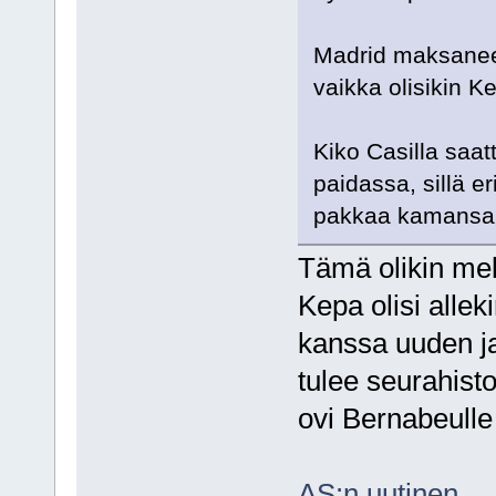
Madrid maksanee 
vaikka olisikin K
Kiko Casilla saat
paidassa, sillä e
pakkaa kamansa 
Tämä olikin mel
Kepa olisi allek
kanssa uuden j
tulee seurahisto
ovi Bernabeulle 
AS:n uutinen