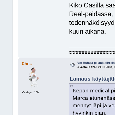
Kiko Casilla saa
Real-paidassa, s
todennäköisyyd
kuun aikana.
🏆🏆🏆🏆🏆🏆🏆🏆🏆🏆🏆🏆🏆🏆
Vs: Huhuja pelaajasiirroi
Chris
«
Vastaus #24 :
21.01.2018, 1
Lainaus käyttäjäl
Kepan medical pid
Viestejä: 7032
Marca etunenässä
mennyt läpi ja v
hyvinkin pian.