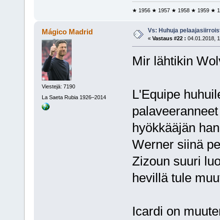
★ 1956 ★ 1957 ★ 1958 ★ 1959 ★ 1
Vs: Huhuja pelaajasiirroi
Mágico Madrid
«
Vastaus #22 :
04.01.2018, 1
Mir lähtikin Wol
Viestejä: 7190
L'Equipe huhuil
La Saeta Rubia 1926–2014
palaveeranneet 
hyökkääjän hankk
Werner siinä p
Zizoun suuri l
hevillä tule mu
Icardi on muute