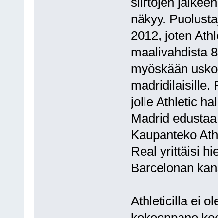
siirtojen jälke
näkyy. Puolusta
2012, joten Athl
maalivahdista 
myöskään usko 
madridilaisille
jolle Athletic 
Madrid edustaa 
Kaupanteko Ath
Real yrittäisi h
Barcelonan kan
Athleticilla ei 
kokoonpano koo