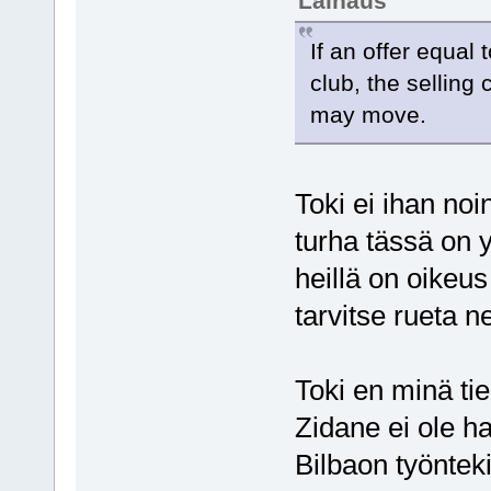
Lainaus
If an offer equal
club, the selling
may move.
Toki ei ihan noi
turha tässä on 
heillä on oikeu
tarvitse rueta n
Toki en minä tie
Zidane ei ole h
Bilbaon työnteki