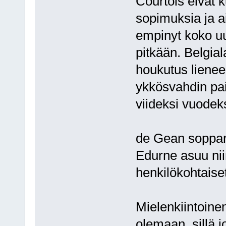
Courtois eivät k
sopimuksia ja ai
empinyt koko uu
pitkään. Belgia
houkutus lienee 
ykkösvahdin pai
viideksi vuodek
de Gean soppari
Edurne asuu nii
henkilökohtaise
Mielenkiintoine
olemaan, sillä 