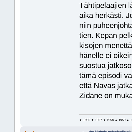
Tähtipelaajien 
aika herkästi. J
niin puheenjoht
tien. Kepan pe
kisojen menettäm
hänelle ei oike
suostua jatkoso
tämä episodi vah
että Navas jatk
Zidane on muka
★ 1956 ★ 1957 ★ 1958 ★ 1959 ★ 1
Vs: Huhuja pelaajasiirroi