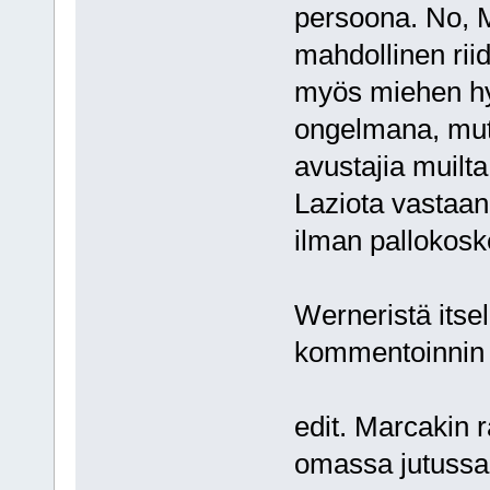
persoona. No, M
mahdollinen rii
myös miehen hyv
ongelmana, mutt
avustajia muilta 
Laziota vastaan 
ilman pallokosk
Werneristä itsel
kommentoinnin 
edit. Marcakin r
omassa jutussa