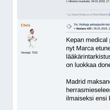
«
Viimeksi muokattu: 04.01.2018, 17.
" La Saeta Rubia es el Real Madrid"
¡
Vs: Huhuja pelaajasiirroi
Chris
«
Vastaus #23 :
05.01.2018, 1
Kepan medical p
nyt Marca etun
Viestejä: 7032
lääkärintarkist
on luokkaa done
Madrid maksanee
herrasmieseleen
ilmaiseksi ensi