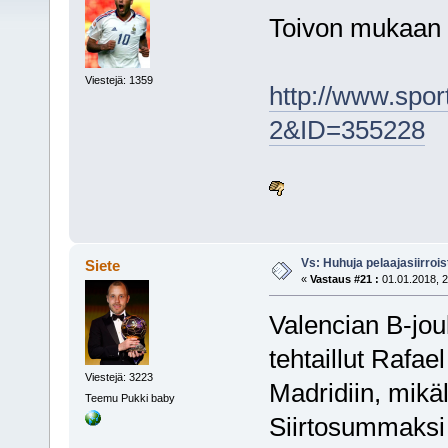
Toivon mukaan t
Viestejä: 1359
http://www.spo
2&ID=355228
Vs: Huhuja pelaajasiirroi
Siete
«
Vastaus #21 :
01.01.2018, 2
Valencian B-jou
tehtaillut Rafae
Viestejä: 3223
Madridiin, mikä
Teemu Pukki baby
Siirtosummaksi 