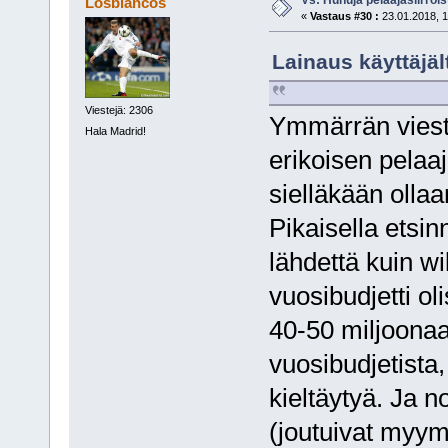
Losblancos
«
Vastaus #30 :
23.01.2018, 1
Lainaus käyttäjält
Viestejä: 2306
Ymmärrän viestis
Hala Madrid!
erikoisen pelaaja
sielläkään olla
Pikaisella etsi
lähdettä kuin w
vuosibudjetti ol
40-50 miljoonaa 
vuosibudjetista, 
kieltäytyä. Ja 
(joutuivat myymää