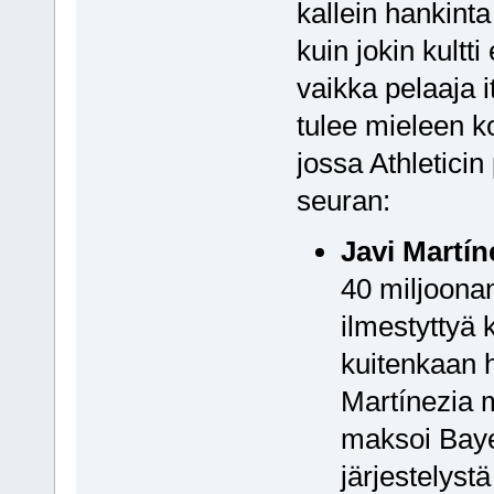
kallein hankinta
kuin jokin kultti
vaikka pelaaja i
tulee mieleen 
jossa Athleticin
seuran:
Javi Martín
40 miljoona
ilmestyttyä 
kuitenkaan h
Martínezia
maksoi Bayer
järjestelystä