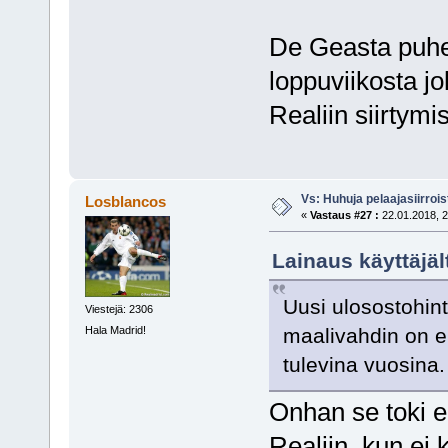
De Geasta puhee
loppuviikosta jo
Realiin siirtymi
Vs: Huhuja pelaajasiirroi
Losblancos
«
Vastaus #27 :
22.01.2018, 2
Lainaus käyttäjält
Uusi ulosostohin
Viestejä: 2306
maalivahdin on er
Hala Madrid!
tulevina vuosina.
Onhan se toki e
Realiin, kun ei 